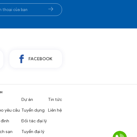
FACEBOOK
NH
Dự án
Tin tức
eo yêu cầu
Tuyển dụng
Liên hệ
 đình
Đối tác đại lý
ch sạn
Tuyển đại lý