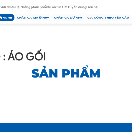
Giới thiệu
Hệ thống phân phối
Dự án
Tin tức
Tuyển dụng
Liên hệ
HOME
CHĂN GA GIA ĐÌNH
CHĂN GA DỰ ÁN
GIA CÔNG THEO YÊU CẦU
 : ÁO GỐI
SẢN PHẨM