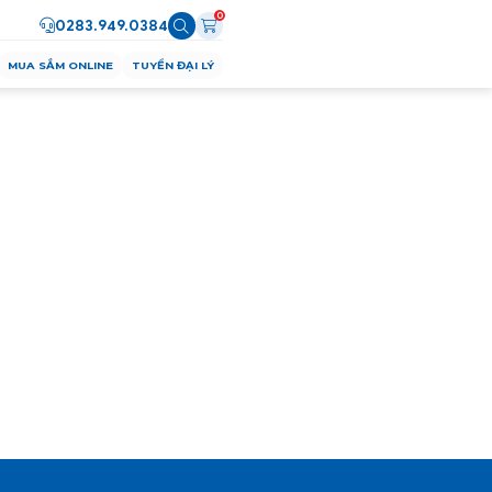
0
0283.949.0384
MUA SẮM ONLINE
TUYỂN ĐẠI LÝ