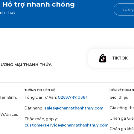
- Hỗ trợ nhanh chóng
anh Thuỷ
TIKTOK
HƯƠNG MẠI THANH THỦY.
THÔNG TIN LIÊN HỆ
LIÊN KẾT NHA
Tân Bình,
Tổng Đài Tư Vấn:
0283.949.0384
Giới thiệu
Gia công th
Đặt hàng:
sales@chanrathanhthuy.com
 Vườn Lài,
Chăn ga Gia
Thắc mắc, góp ý:
customerservice@chanrathanhthuy.com
Chăn ga khá