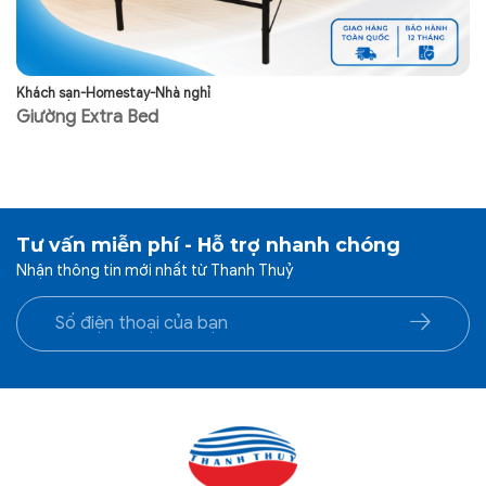
Khách sạn-Homestay-Nhà nghỉ
Kh
Giường Extra Bed
G
Tư vấn miễn phí - Hỗ trợ nhanh chóng
Nhận thông tin mới nhất từ Thanh Thuỷ
Tại Sao Nên Đầu Tư Tấm Bảo Vệ
Nệm Cho Khách Sạn Của Bạn?
Đầu tư vào tấm bảo vệ nệm khách sạn mang lại nhiều