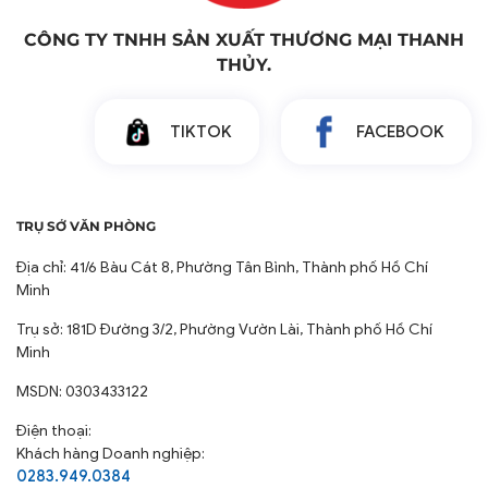
lợi ích vượt trội:
CÔNG TY TNHH SẢN XUẤT THƯƠNG MẠI THANH
Tăng tuổi thọ và độ bền cho nệm: Bảo vệ nệm khỏi
THỦY.
các yếu tố gây hại từ bên ngoài, kéo dài thời gian sử
dụng.
TIKTOK
FACEBOOK
Hạn chế bám bụi và vết bẩn: Ngăn chặn bụi bẩn, vết
ố bám trực tiếp lên bề mặt nệm, giữ nệm luôn sạch
sẽ.
Gia tăng độ êm ái: Lớp chần gòn êm ái giúp tăng
TRỤ SỞ VĂN PHÒNG
thêm sự thoải mái cho người nằm.
Địa chỉ: 41/6 Bàu Cát 8, Phường Tân Bình, Thành phố Hồ Chí
Dễ dàng vệ sinh: Có thể giặt bằng máy hoặc bằng
Minh
tay, tiết kiệm thời gian và công sức bảo dưỡng.
Trụ sở: 181D Đường 3/2, Phường Vườn Lài, Thành phố Hồ Chí
Minh
MSDN: 0303433122
Điện thoại:
Khách hàng Doanh nghiệp:
0283.949.0384