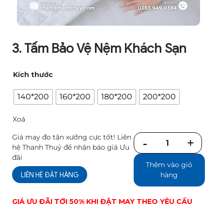
3. Tấm Bảo Vệ Nệm Khách Sạn
Kích thước
140*200
160*200
180*200
200*200
Xoá
Giá may đo tận xưởng cực tốt! Liên
Số
hệ Thanh Thuỷ để nhận báo giá Ưu
lượng
đãi
Thêm vào giỏ
LIÊN HỆ ĐẶT HÀNG
hàng
GIÁ ƯU ĐÃI TỚI 50% KHI ĐẶT MAY THEO YÊU CẦU