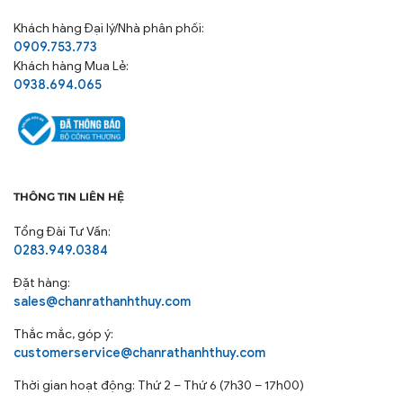
Khách hàng
Đại lý/Nhà phân phối:
0909.753.773
Khách hàng Mua Lẻ:
0938.694.065
Tấm Bảo Vệ Nệm Khách Sạn
Thanh Thủy – Chất Lượng Vượt
THÔNG TIN LIÊN HỆ
Trội
Tổng Đài Tư Vấn:
0283.949.0384
Tấm bảo vệ nệm Thanh Thủy được may từ chất liệu
kate dù (một mặt kate, một mặt dù, chính giữa chần
Đặt hàng:
gòn vi tính), mang đến nhiều ưu điểm nổi bật:
sales@chanrathanhthuy.com
Chất liệu mềm mịn và thoáng mát: Được làm từ
Thắc mắc, góp ý:
cotton chất lượng cao, tấm bảo vệ nệm có khả năng
customerservice@chanrathanhthuy.com
hút ẩm tốt, dễ giặt và nhanh khô, cực kỳ phù hợp với
Thời gian hoạt động: Thứ 2 – Thứ 6 (7h30 – 17h00)
khí hậu nóng ẩm của Việt Nam.