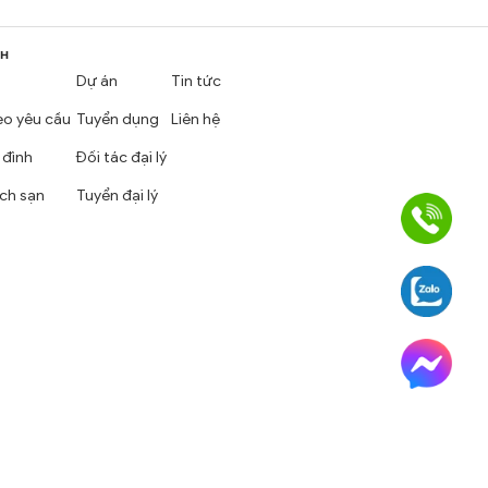
NH
Dự án
Tin tức
eo yêu cầu
Tuyển dụng
Liên hệ
 đình
Đối tác đại lý
ch sạn
Tuyển đại lý