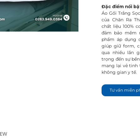
Đặc điểm nổi bậ
Áo Gối Trắng Sọ
của Chăn Ra Th
chất liệu 100% c
đảm bảo mềm mạ
phẩm áp dụng c
giúp giữ form, 
qua nhiều lần 
trọng đến sự bền
mang lại vẻ tinh
không gian y tế.
Tư vấn miễn p
IEW