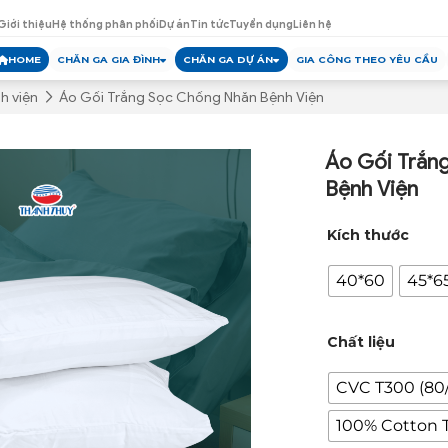
Giới thiệu
Hệ thống phân phối
Dự án
Tin tức
Tuyển dụng
Liên hệ
HOME
CHĂN GA GIA ĐÌNH
CHĂN GA DỰ ÁN
GIA CÔNG THEO YÊU CẦU
h viện
Áo Gối Trắng Sọc Chống Nhăn Bệnh Viện
Áo Gối Trắn
Bệnh Viện
Kích thước
40*60
45*6
Chất liệu
CVC T300 (80
100% Cotton 