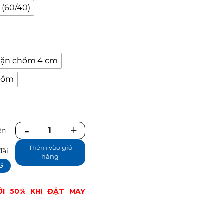
 (60/40)
hặn chồm 4 cm
chồm
ên
Số
ể
lượng
Thêm vào giỏ
đãi
hàng
NG
ỚI 50% KHI ĐẶT MAY