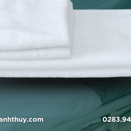
Gối Bệnh Viện Chăn Ra Thanh Thủy
t cung cấp các sản phẩm đồ vải y tế đạt chuẩn, trong đ
 những ưu điểm:
làm từ 100% cotton hoặc CVC, áo gối mềm mại, thoáng khí, 
 nghệ dệt đặc biệt giúp áo gối giữ form, không bị nhăn dù trả
c trong công tác bảo quản đồ vải.
sọc dệt: Gam màu trắng sạch sẽ, dễ dàng phát hiện vết bẩn v
n sang trọng và chuyên nghiệp.
 Sản phẩm đã được kiểm định bởi Trung Tâm 3, đảm bảo đạ
 nấm mốc và chống cháy, góp phần bảo vệ sức khỏe cho bệ