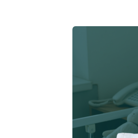
BÁO GIÁ ĐỒ VẢI BỆNH VIỆN -