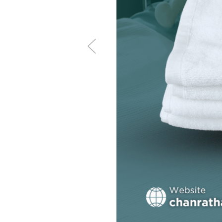
Đặc Điểm Nổi Bật Của Áo 
Chăn Ra Thanh Thủy cam kế
Nhăn Bệnh Viện nổi bật với
Chất liệu cao cấp: Được 
tối đa nguy cơ gây dị ứng.
Thiết kế chống nhăn: Công
kiệm thời gian và công sứ
Màu trắng tinh khiết với 
dệt tinh tế tạo điểm nhấ
An toàn và kháng khuẩn:
năng kháng khuẩn, chống
sĩ.