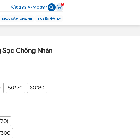
0
0283.949.0384
MUA SẮM ONLINE
TUYỂN ĐẠI LÝ
g Sọc Chống Nhăn
5
50*70
60*80
/20)
T300