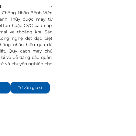
t
c Chống Nhăn Bệnh Viện
anh Thủy được may từ
otton hoặc CVC cao cấp,
i và thoáng khí. Sản
ông nghệ dệt đặc biệt
chống nhăn hiệu quả dù
giặt. Quy cách may chú
 bỉ và dễ dàng bảo quản,
 tế và chuyên nghiệp cho
hí
Tư vấn giá sỉ