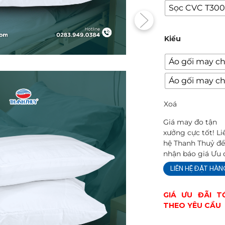
Sọc CVC T300
Kiểu
Áo gối may c
Áo gối may 
Xoá
Giá may đo tận
xưởng cực tốt! Li
hệ Thanh Thuỷ đ
nhận báo giá Ưu 
LIÊN HỆ ĐẶT HÀ
GIÁ ƯU ĐÃI T
THEO YÊU CẦU