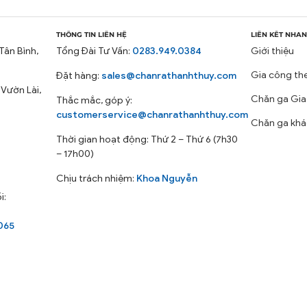
THÔNG TIN LIÊN HỆ
LIÊN KẾT NHA
Tân Bình,
Tổng Đài Tư Vấn:
0283.949.0384
Giới thiệu
Gia công th
Đặt hàng:
sales@chanrathanhthuy.com
 Vườn Lài,
Chăn ga Gia
Thắc mắc, góp ý:
customerservice@chanrathanhthuy.com
Chăn ga khá
Thời gian hoạt động: Thứ 2 – Thứ 6 (7h30
– 17h00)
Chịu trách nhiệm:
Khoa Nguyễn
i:
065