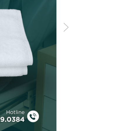
ó Áo Gối Trắng Sọc Chống
an toàn cho da và hạn chế
i qua nhiều lần giặt, tiết
à tiệt trùng. Họa tiết sọc
t tiêu chuẩn y tế về khả
nh nhân và đội ngũ y bác