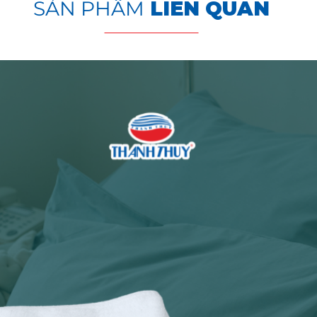
SẢN PHẨM
LIÊN QUAN
 Y TẾ[/caption]