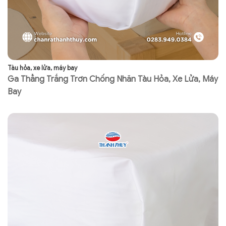
Tàu hỏa, xe lửa, máy bay
Tà
Ga Thẳng Trắng Trơn Chống Nhăn Tàu Hỏa, Xe Lửa, Máy
K
Bay