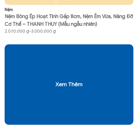
Nệm
N
Nệm Bông Ép Hoạt Tính Gấp 8cm, Nệm Êm Vừa, Nâng Đỡ
N
Cơ Thể – THANH THUY (Mẫu ngẫu nhiên)
T
Khoảng
K
2.070.000
₫
–
3.000.000
₫
7
giá:
gi
từ
từ
2.070.000 ₫
74
đến
đ
3.000.000 ₫
97
Xem Thêm