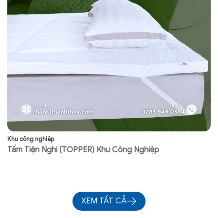
Khu công nghiệp
Kh
Tấm Tiện Nghi (TOPPER) Khu Công Nghiệp
R
XEM TẤT CẢ