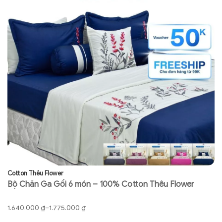
Cotton Thêu Flower
Co
Bộ Chăn Ga Gối 6 món – 100% Cotton Thêu Flower
B
má
Khoảng
K
1.640.000
₫
–
1.775.000
₫
1.
giá:
gi