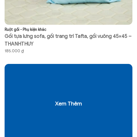
Ruột gối - Phụ kiện khác
Ch
Gối tựa lưng sofa, gối trang trí Tafta, gối vuông 45×45 –
G
THANHTHUY
V
185.000
₫
5
Xem Thêm