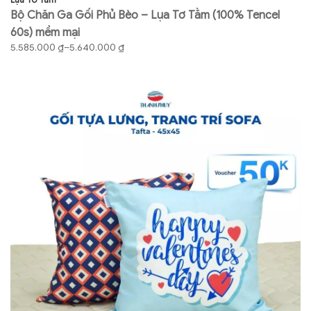
Bộ Chăn Ga Gối Phủ Bèo – Lụa Tơ Tằm (100% Tencel
B
60s) mềm mại
6
Khoảng
K
5.585.000
₫
–
5.640.000
₫
4
giá:
gi
từ
từ
5.585.000 ₫
4.
đến
đ
5.640.000 ₫
4.