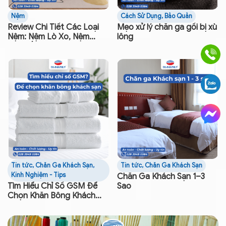
Nệm
Cách Sử Dụng, Bảo Quản
Review Chi Tiết Các Loại
Mẹo xử lý chăn ga gối bị xù
Nệm: Nệm Lò Xo, Nệm
lông
Bông Ép, Nệm Cao Su
Tin tức
,
Chăn Ga Khách Sạn
,
Tin tức
,
Chăn Ga Khách Sạn
Kinh Nghiệm - Tips
Chăn Ga Khách Sạn 1–3
Tìm Hiểu Chỉ Số GSM Để
Sao
Chọn Khăn Bông Khách
Sạn