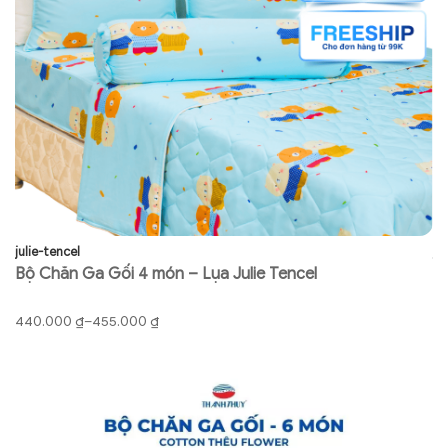
julie-tencel
ju
Bộ Chăn Ga Gối 4 món – Lụa Julie Tencel
B
Khoảng
K
440.000
₫
–
455.000
₫
9
giá:
gi
từ
từ
440.000 ₫
91
đến
đ
455.000 ₫
92