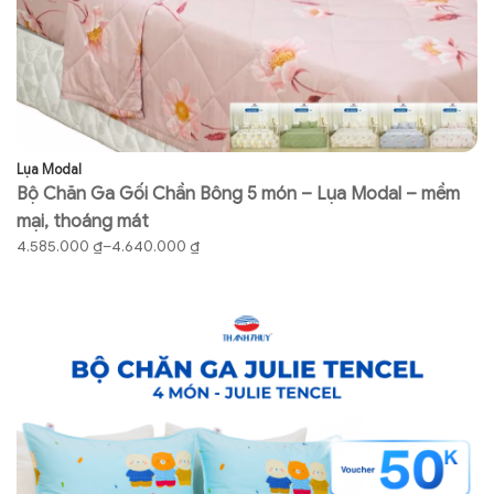
Lụa Modal
Co
Bộ Chăn Ga Gối Chần Bông 5 món – Lụa Modal – mềm
B
mại, thoáng mát
gố
Khoảng
K
4.585.000
₫
–
4.640.000
₫
7
giá:
gi
từ
từ
4.585.000 ₫
73
đến
đ
4.640.000 ₫
76