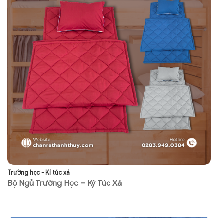
Trường học - Kí túc xá
Tr
Bộ Ngủ Trường Học – Ký Túc Xá
N