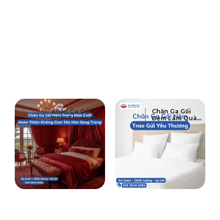
29
04
Chăn Ga Gối
Chăn Ga Gối
Đệm Trong Mùa
Đệm Làm Quà
11-2025
06-2024
Cưới – Bí Quyết
Tặng – Trao Gửi
Hoàn Thiện
Yêu Thương
Không Gian Tân
Hôn Sang Trọng
Và Ấm Áp