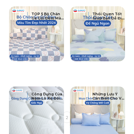
09
25
TOP 5 Bộ Chăn
Thói Quen Tốt
Ga Gối Đệm Màu
Giúp Bạn Dễ Đi
05-2024
03-2024
Tím Mộng Mơ
Vào Giấc Ngủ Và
Đẹp Nhất 2024
Khỏe Hơn Mỗi
Ngày
18
04
Công Dụng Của
Những Lưu Ý
Nệm Lò Xo Đối
Cần Biết Cho Vợ
12-2023
12-2023
Với Giấc Ngủ
Chồng Khi Mua
Của Bạn
Chăn Ga Gối Mới
1
2
3