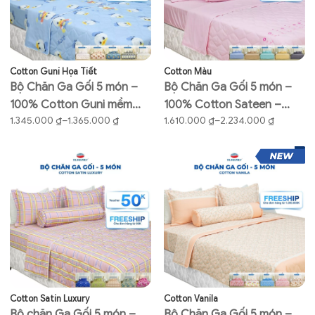
Cotton Guni Họa Tiết
Cotton Màu
Bộ Chăn Ga Gối 5 món –
Bộ Chăn Ga Gối 5 món –
100% Cotton Guni mềm
100% Cotton Sateen –
Khoảng
Khoảng
1.345.000
₫
–
1.365.000
₫
1.610.000
₫
–
2.234.000
₫
mại, thoáng mát – THANH
Mềm mại, Thoáng mát
giá:
giá:
THUY
từ
từ
1.345.000 ₫
1.610.000 ₫
đến
đến
1.365.000 ₫
2.234.000 ₫
Cotton Satin Luxury
Cotton Vanila
Bộ chăn Ga Gối 5 món –
Bộ Chăn Ga Gối 5 món –