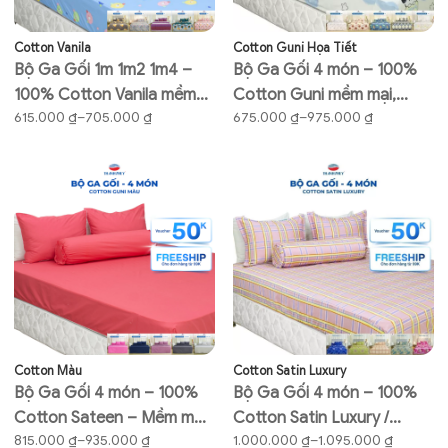
Cotton Vanila
Cotton Guni Họa Tiết
Bộ Ga Gối 1m 1m2 1m4 –
Bộ Ga Gối 4 món – 100%
100% Cotton Vanila mềm
Cotton Guni mềm mại,
Khoảng
Khoảng
615.000
₫
–
705.000
₫
675.000
₫
–
975.000
₫
mại, thoáng mát (2)
thoáng mát
giá:
giá:
từ
từ
615.000 ₫
675.000 ₫
đến
đến
705.000 ₫
975.000 ₫
Cotton Màu
Cotton Satin Luxury
Bộ Ga Gối 4 món – 100%
Bộ Ga Gối 4 món – 100%
Cotton Sateen – Mềm mại,
Cotton Satin Luxury /
Khoảng
Khoảng
815.000
₫
–
935.000
₫
1.000.000
₫
–
1.095.000
₫
Thoáng mát
Galaxy Satin – mềm mại,