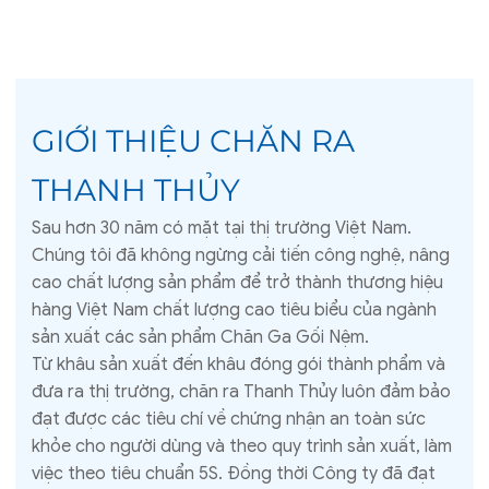
giá:
giá:
thoáng mát
từ
từ
815.000 ₫
1.000.000 ₫
đến
đến
935.000 ₫
1.095.000 ₫
GIỚI THIỆU CHĂN RA
THANH THỦY
Sau hơn 30 năm có mặt tại thị trường Việt Nam.
Chúng tôi đã không ngừng cải tiến công nghệ, nâng
cao chất lượng sản phẩm để trở thành thương hiệu
hàng Việt Nam chất lượng cao tiêu biểu của ngành
sản xuất các sản phẩm Chăn Ga Gối Nệm.
Từ khâu sản xuất đến khâu đóng gói thành phẩm và
đưa ra thị trường, chăn ra Thanh Thủy luôn đảm bảo
đạt được các tiêu chí về chứng nhận an toàn sức
khỏe cho người dùng và theo quy trình sản xuất, làm
việc theo tiêu chuẩn 5S. Đồng thời Công ty đã đạt