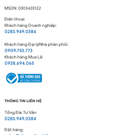
phẩm dệt may.
MSDN: 0303433122
Sau hơn 30 năm có mặt tại thị trường Việt Nam.
Điện thoại:
Chúng tôi đã không ngừng cải tiến công nghệ, nâng
Khách hàng Doanh nghiệp:
cao chất lượng sản phẩm để trở thành thương hiệu
0283.949.0384
hàng Việt Nam chất lượng cao tiêu biểu của ngành
sản xuất các sản phẩm Chăn Ga Gối Nệm.
Khách hàng
Đại lý/Nhà phân phối:
0909.753.773
Khách hàng Mua Lẻ:
0938.694.065
THÔNG TIN LIÊN HỆ
Tổng Đài Tư Vấn:
0283.949.0384
Đặt hàng: