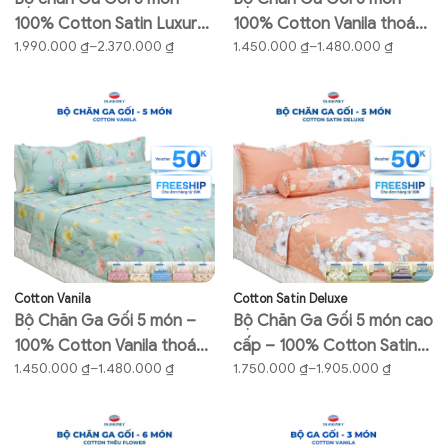
100% Cotton Satin Luxury /
100% Cotton Vanila thoáng
Khoảng
Khoảng
1.990.000
₫
–
2.370.000
₫
1.450.000
₫
–
1.480.000
₫
Galaxy Satin – mềm mại,
mát (Vỏ gối lót gòn)
giá:
giá:
thoáng mát
từ
từ
1.990.000 ₫
1.450.000 ₫
đến
đến
2.370.000 ₫
1.480.000 ₫
Cotton Vanila
Cotton Satin Deluxe
Bộ Chăn Ga Gối 5 món –
Bộ Chăn Ga Gối 5 món cao
100% Cotton Vanila thoáng
cấp – 100% Cotton Satin
Khoảng
Khoảng
1.450.000
₫
–
1.480.000
₫
1.750.000
₫
–
1.905.000
₫
mát (Vỏ gối lót gòn) (1)
Deluxe -mềm mại,thoáng
giá:
giá:
mát
từ
từ
1.450.000 ₫
1.750.000 ₫