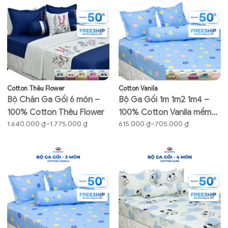
đến
đến
1.480.000 ₫
1.905.000 ₫
Cotton Thêu Flower
Cotton Vanila
Bộ Chăn Ga Gối 6 món –
Bộ Ga Gối 1m 1m2 1m4 –
100% Cotton Thêu Flower
100% Cotton Vanila mềm
Khoảng
Khoảng
1.640.000
₫
–
1.775.000
₫
615.000
₫
–
705.000
₫
mại, thoáng mát
giá:
giá:
từ
từ
1.640.000 ₫
615.000 ₫
đến
đến
1.775.000 ₫
705.000 ₫