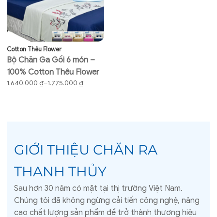
Cotton Thêu Flower
Bộ Chăn Ga Gối 6 món –
100% Cotton Thêu Flower
Khoảng
1.640.000
₫
–
1.775.000
₫
giá:
từ
1.640.000 ₫
đến
1.775.000 ₫
GIỚI THIỆU CHĂN RA
THANH THỦY
Sau hơn 30 năm có mặt tại thị trường Việt Nam.
Chúng tôi đã không ngừng cải tiến công nghệ, nâng
cao chất lượng sản phẩm để trở thành thương hiệu