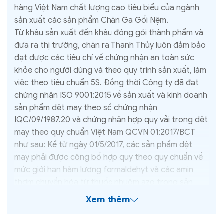
hàng Việt Nam chất lượng cao tiêu biểu của ngành
sản xuất các sản phẩm Chăn Ga Gối Nệm.
Từ khâu sản xuất đến khâu đóng gói thành phẩm và
đưa ra thị trường, chăn ra Thanh Thủy luôn đảm bảo
đạt được các tiêu chí về chứng nhận an toàn sức
khỏe cho người dùng và theo quy trình sản xuất, làm
việc theo tiêu chuẩn 5S. Đồng thời Công ty đã đạt
chứng nhận ISO 9001:2015 về sản xuất và kinh doanh
sản phẩm dệt may theo số chứng nhận
IQC/09/1987.20 và chứng nhận hợp quy vải trong dệt
may theo quy chuẩn Việt Nam QCVN 01:2017/BCT
như sau: Kể từ ngày 01/5/2017, các sản phẩm dệt
may phải được công bố hợp quy theo quy chuẩn về
mức giới hạn hàm lượng formaldehyt và các amin
thơm chuyển hóa từ thuốc nhuộm azo trong sản
phẩm dệt may.
Xem thêm
Sau hơn 30 năm có mặt tại thị trường Việt Nam.
Chúng tôi đã không ngừng cải tiến công nghệ, nâng