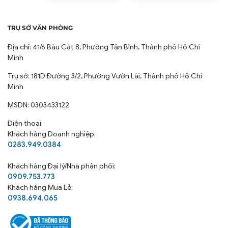
sản phẩm dệt may theo số chứng nhận
IQC/09/1987.20 và chứng nhận hợp quy vải trong dệt
TRỤ SỞ VĂN PHÒNG
may theo quy chuẩn Việt Nam QCVN 01:2017/BCT
Địa chỉ: 41/6 Bàu Cát 8, Phường Tân Bình, Thành phố Hồ Chí
như sau: Kể từ ngày 01/5/2017, các sản phẩm dệt
Minh
may phải được công bố hợp quy theo quy chuẩn về
mức giới hạn hàm lượng formaldehyt và các amin
Trụ sở: 181D Đường 3/2, Phường Vườn Lài, Thành phố Hồ Chí
thơm chuyển hóa từ thuốc nhuộm azo trong sản
Minh
phẩm dệt may.
MSDN: 0303433122
Sau hơn 30 năm có mặt tại thị trường Việt Nam.
Điện thoại:
Chúng tôi đã không ngừng cải tiến công nghệ, nâng
Khách hàng Doanh nghiệp:
cao chất lượng sản phẩm để trở thành thương hiệu
0283.949.0384
hàng Việt Nam chất lượng cao tiêu biểu của ngành
sản xuất các sản phẩm Chăn Ga Gối Nệm.
Khách hàng
Đại lý/Nhà phân phối:
0909.753.773
Khách hàng Mua Lẻ:
0938.694.065