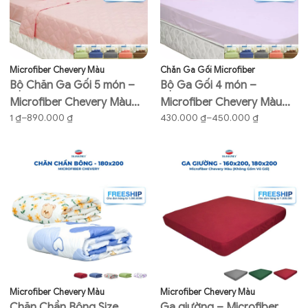
Microfiber Chevery Màu
Chăn Ga Gối Microfiber
Bộ Chăn Ga Gối 5 món –
Bộ Ga Gối 4 món –
Microfiber Chevery Màu
Microfiber Chevery Màu
Khoảng
Khoảng
1
₫
–
890.000
₫
430.000
₫
–
450.000
₫
(Vỏ gối không lót gòn) –
(Vỏ gối không lót gòn) –
giá:
giá:
Màu trơn
Màu trơn
từ
từ
1 ₫
430.000 ₫
đến
đến
890.000 ₫
450.000 ₫
Microfiber Chevery Màu
Microfiber Chevery Màu
Chăn Chần Bông Size
Ga giường – Microfiber