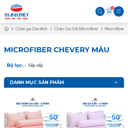
0
Chăn ga Gia đình
Chăn Ga Gối Microfiber
Microfiber 
MICROFIBER CHEVERY MÀU
Bộ lọc
Sắp xếp
DANH MỤC SẢN PHẨM