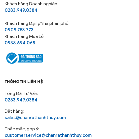
Khách hàng Doanh nghiệp:
cao chất lượng sản phẩm để trở thành thương hiệu
0283.949.0384
hàng Việt Nam chất lượng cao tiêu biểu của ngành
sản xuất các sản phẩm Chăn Ga Gối Nệm.
Khách hàng
Đại lý/Nhà phân phối:
0909.753.773
Khách hàng Mua Lẻ:
0938.694.065
THÔNG TIN LIÊN HỆ
Tổng Đài Tư Vấn:
0283.949.0384
Đặt hàng:
sales@chanrathanhthuy.com
Thắc mắc, góp ý:
customerservice@chanrathanhthuy.com