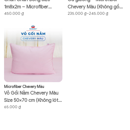
1m8x2m – Microfiber
Chevery Màu (Không gồm
Khoảng
450.000
₫
235.000
₫
–
245.000
₫
Chevery – Thoáng mát –
vỏ gối) – THANH THUY
giá:
THANH THUY
từ
235.000 ₫
đến
245.000 ₫
Microfiber Chevery Màu
Vỏ Gối Nằm Chevery Màu
Size 50×70 cm (Không lót
65.000
₫
gòn) – Microfiber – THANH
THUY