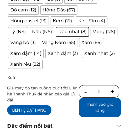
Đỏ cam (12)
Hồng Đào (67)
Hồng pastel (13)
Kem (21)
Két đậm (4)
Lý (NS)
Nâu (NS)
Rêu nhạt (8)
Vàng (NS)
Vàng bò (3)
Vàng Đậm (55)
Xám (66)
Xám đậm (14)
Xanh đậm (3)
Xanh nhạt (2)
Xanh rêu (22)
Xoá
Giá may đo tận xưởng cực tốt! Liên
Số
hệ Thanh Thuỷ để nhận báo giá Ưu
lượng
đãi
Thêm vào giỏ
LIÊN HỆ ĐẶT HÀNG
hàng
Đặc điểm nổi bật