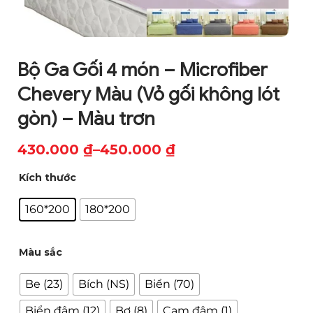
Bộ Ga Gối 4 món – Microfiber
Chevery Màu (Vỏ gối không lót
gòn) – Màu trơn
430.000
₫
–
450.000
₫
Khoảng
Kích thước
giá:
từ
160*200
180*200
430.000 ₫
đến
Màu sắc
450.000 ₫
Be (23)
Bích (NS)
Biển (70)
Biển đậm (12)
Bơ (8)
Cam đậm (1)