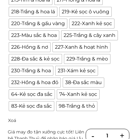
218-Trắng & hoa lá
219-Kẻ sọc ô vuông
220-Trắng & gấu vàng
222-Xanh kẻ sọc
223-Màu sắc & hoa
225-Trắng & cây xanh
226-Hồng & nơ
227-Xanh & hoạt hình
228-Đa sắc & kẻ sọc
229-Trắng & mèo
230-Trắng & hoa
231-Xám kẻ sọc
232-Hồng & hoa đỏ
38-Đa sắc màu
64-Kẻ sọc đa sắc
74-Xanh kẻ sọc
83-Kẻ sọc đa sắc
98-Trắng & thỏ
Xoá
Giá may đo tận xưởng cực tốt! Liên
Số
hệ Thanh Thuỷ để nhận báo giá Ưu