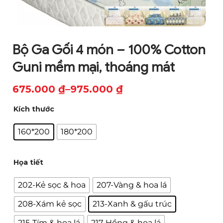
Bộ Ga Gối 4 món – 100% Cotton
Guni mềm mại, thoáng mát
675.000
₫
–
975.000
₫
Khoảng
Kích thước
giá:
từ
160*200
180*200
675.000 ₫
đến
Họa tiết
975.000 ₫
202-Kẻ sọc & hoa
207-Vàng & hoa lá
208-Xám kẻ sọc
213-Xanh & gấu trúc
215-Tím & hoa lá
217-Hồng & hoa lá