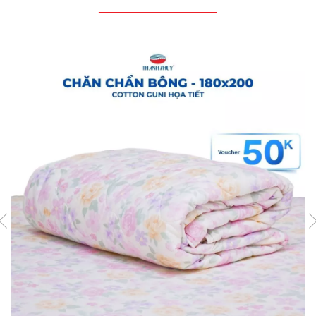
💤 MÔ TẢ SẢN PHẨM - Bộ Ga Gối 4 món -
100% Cotton Guni mềm mại, thoáng mát:
Bộ chăn ga gối cotton tici Guni cao cấp, chuẩn Lụa
thái mang đến trải nghiệm ngủ ngon tuyệt vời với