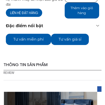
lượng
đãi
Thêm vào giỏ
LIÊN HỆ ĐẶT HÀNG
hàng
Đặc điểm nổi bật
Tư vấn miễn phí
Tư vấn giá sỉ
THÔNG TIN SẢN PHẨM
REVIEW