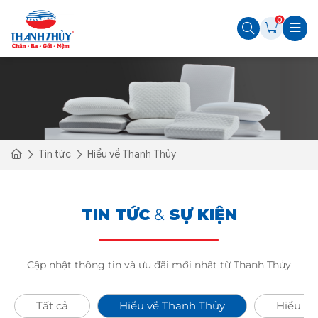
0
Tin tức
Hiểu về Thanh Thủy
TIN TỨC
&
SỰ KIỆN
Cập nhật thông tin và ưu đãi mới nhất từ Thanh Thủy
Tất cả
Hiểu về Thanh Thủy
Hiểu Về