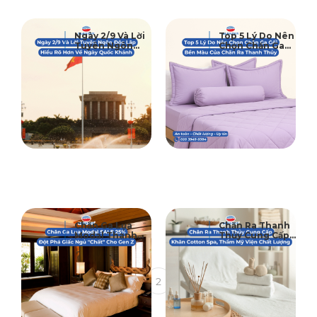
29
14
Ngày 2/9 Và Lời
Top 5 Lý Do Nên
Tuyên Ngôn
Chọn Chăn Ga
08-2025
08-2025
Độc Lập Của
Gối Bền Màu
Chủ Tịch Hồ Chí
Của Chăn Ra
Minh: Hiểu Rõ
Thanh Thủy
Hơn Về Ngày
Cho Giấc Ngủ
Quốc Khánh
Ngon Cả Năm
Của Dân Tộc
Việt
08
28
Chăn Ga Lụa
Chăn Ra Thanh
Modal Thanh
Thủy Cung Cấp
07-2025
06-2025
Thủy SALE 25% –
Khăn Cotton
Đột Phá Giấc
Spa, Thẩm Mỹ
Ngủ “Chất” Cho
Viện Giá Sỉ –
Gen Z
Chất Lượng
1
2
3
Hàng Đầu