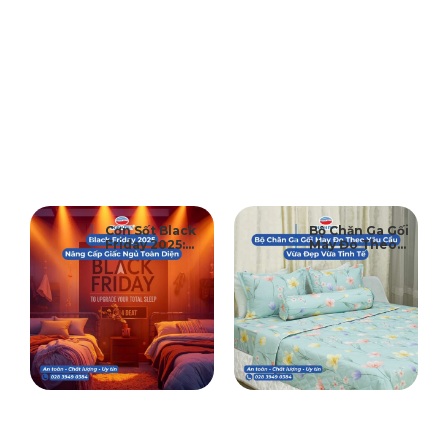
26
30
Cơn Sốt Black
Bộ Chăn Ga Gối
Friday 2025:
May Đo Theo
11-2025
10-2025
Thời Điểm Vàng
Yêu Cầu Đẹp
Để Nâng Cấp
Từng Centimét
Giấc Ngủ Toàn
Diện