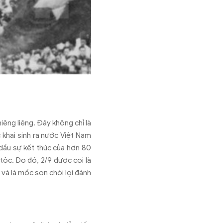
hiêng liêng.
Đ
ây không ch
ỉ l
à
 khai sinh ra n
ư
ớc Việt Nam
d
ấu sự kết th
úc c
ủa h
ơn 80
t
ộc. Do
đ
ó, 2/9
đư
ợc coi l
à
 v
à là m
ốc son ch
ói l
ọi
đ
ánh