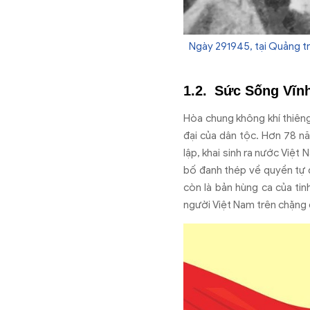
Ngày 291945, tại Quảng tr
Sức Sống Vĩn
Hòa chung không khí thiêng
đ
ại của d
ân t
ộc. H
ơn 78 nă
lập, khai sinh ra n
ư
ớc Việt 
b
ố
đanh th
ép v
ề quyền tự
còn là b
ản h
ùng ca c
ủa tin
ng
ư
ời Việt Nam tr
ên ch
ặng