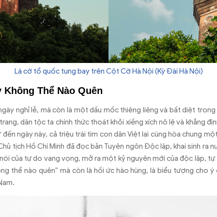
Lá cờ tổ quốc tung bay trên Cột Cờ Hà Nội (Kỳ Đài Hà Nội)
y Không Thể Nào Quên
ng
ày ngh
ỉ lễ, m
à còn là m
ột dấu mốc thi
êng liêng và b
ất diệt trong 
trang, d
ân t
ộc ta ch
ính th
ức tho
át kh
ỏi xiềng x
ích nô l
ệ v
à kh
ẳng
đ
ị
ứ
đ
ến ng
ày này, c
ả triệu tr
ái tim con dân Vi
ệt lại c
ùng hòa chung m
ộ
 Ch
ủ tịch Hồ Ch
í Minh
đ
ã
đ
ọc bản Tuy
ên ngôn
Đ
ộc lập, khai sinh ra n
 n
ói c
ủa tự do vang vọng, mở ra một kỷ nguy
ên m
ới của
đ
ộc lập, tự
ông th
ể n
ào quên” mà còn là h
ồi ức h
ào hùng, là bi
ểu t
ư
ợng cho
ý 
 Nam.