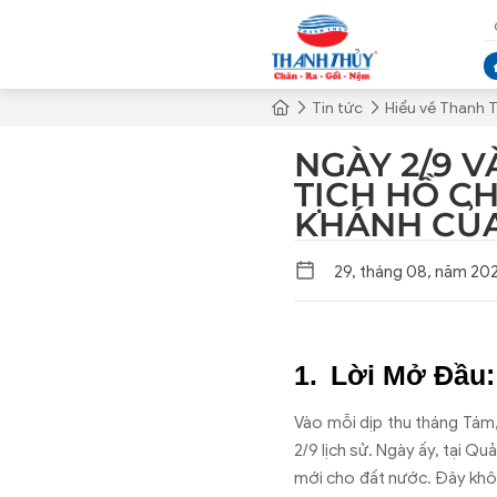
Tin tức
Hiểu về Thanh 
NGÀY 2/9 
TỊCH HỒ C
KHÁNH CỦA
29, tháng 08, năm 20
Lời Mở Đầu:
Vào m
ỗi dịp thu th
áng Tám,
2/9 l
ịch sử. Ng
ày
ấy, tại Quả
m
ới cho
đ
ất n
ư
ớc.
Đ
ây khô