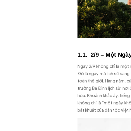
2/9 – Một Ngà
Ngày 2/9 không ch
ỉ l
à m
ột 
Đ
ó là ngày mà l
ịch sử sang 
to
àn th
ế giới. H
àng n
ăm, c
tr
ư
ờng Ba
Đ
ình l
ịch sử, n
ơi
h
òa. Kho
ảnh khắc ấy, tiếng
kh
ông ch
ỉ l
à “m
ột ng
ày kh
bất khuất của d
ân t
ộc Việt