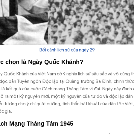
Bối cảnh lịch sử của ngày 29
ợc chọn là Ngày Quốc Khánh?
ày Qu
ốc Kh
ánh c
ủa Việt Nam c
ó ý ngh
ĩa l
ịch sử s
âu s
ắc v
à vô cùng t
đ
ọc bản Tuy
ên ngôn
Đ
ộc lập tại Quảng tr
ư
ờng Ba
Đ
ình, chính th
ức
là k
ết quả của cuộc C
ách m
ạng Th
áng Tám v
ĩ đ
ại. Ng
ày này
đ
ánh 
m
ở ra một kỷ nguy
ên m
ới, một kỷ nguy
ên c
ủa tự do v
à
đ
ộc lập d
ân 
ểu t
ư
ợng cho
ý chí qu
ật c
ư
ờng, tinh thần bất khuất của d
ân t
ộc Việt,
c gia.
Cách Mạng Tháng Tám 1945