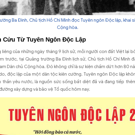
ường Ba Đình, Chủ tịch Hồ Chí Minh đọc Tuyên ngôn Độc lập, khai 
Cộng hòa.
h Cửu Từ Tuyên Ngôn Độc Lập
 liêng c
ủa những ng
ày tháng 9 l
ịch sử, mỗi ng
ư
ời con
đ
ất Việt lại 
m trư
ớc, tại Quảng tr
ư
ờng Ba
Đ
ình l
ịch sử, Chủ tịch Hồ Ch
í Minh
đ
Nam D
ân ch
ủ Cộng h
òa.
Đ
ó không ch
ỉ l
à s
ự kiện chấm dứt h
ơn 80 n
 do,
đ
ộc lập của một d
ân t
ộc ki
ên c
ư
ờng. Tuy
ên ngôn
Đ
ộc lập kh
ô
h thần y
êu n
ư
ớc, l
à ngu
ồn sức sống bất diệt
đ
ã và
đang ti
ếp th
êm
đư
ờng x
ây d
ựng v
à b
ảo vệ Tổ quốc h
ôm nay.