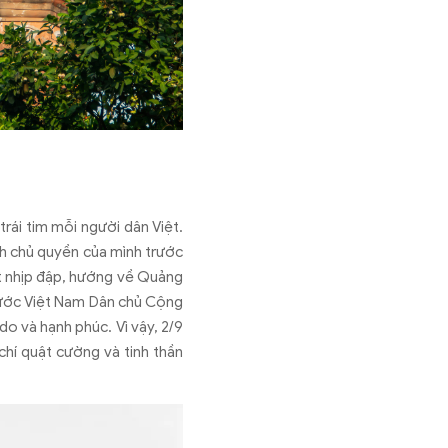
tr
ái tim m
ỗi ng
ư
ời d
ân Vi
ệt.
nh chủ quyền của m
ình tr
ư
ớc
t nhịp
đ
ập, h
ư
ớng về Quảng
ư
ớc Việt Nam D
ân ch
ủ Cộng
 do v
à h
ạnh ph
úc. Vì v
ậy, 2/9
chí qu
ật c
ư
ờng v
à tinh th
ần