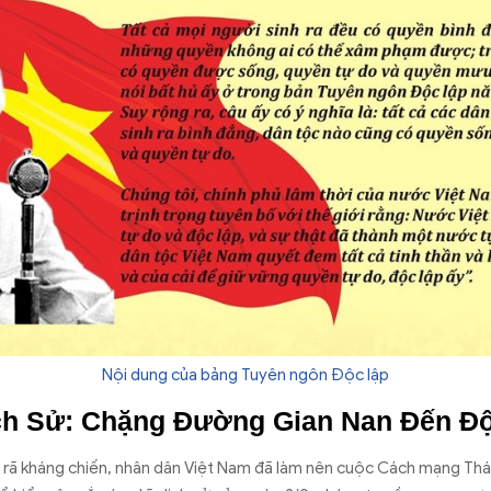
Nội dung của bảng Tuyên ngôn Độc lập
ch Sử: Chặng Đường Gian Nan Đến Đ
rã kháng chi
ến, nh
ân dân Vi
ệt Nam
đ
ã làm nên cu
ộc C
ách m
ạng Th
á