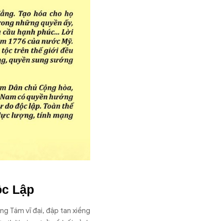
ộc Lập
ng Tám v
ĩ đ
ại,
đ
ập tan xiềng