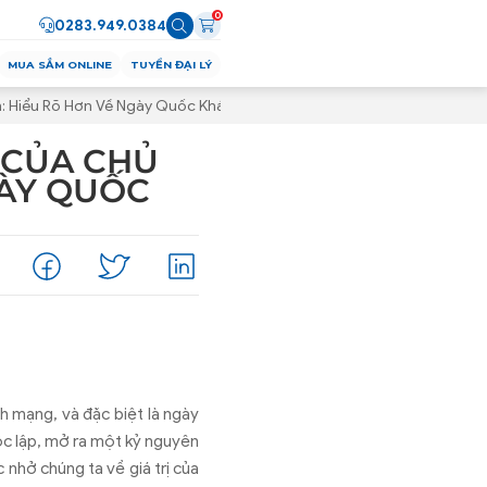
0
0283.949.0384
MUA SẮM ONLINE
TUYỂN ĐẠI LÝ
h: Hiểu Rõ Hơn Về Ngày Quốc Khánh Của Dân Tộc Việt
 CỦA CHỦ
GÀY QUỐC
ch m
ạng, v
à
đ
ặc biệt l
à ngày
c lập, mở ra một kỷ nguy
ên
c nhở ch
úng ta v
ề gi
á tr
ị của