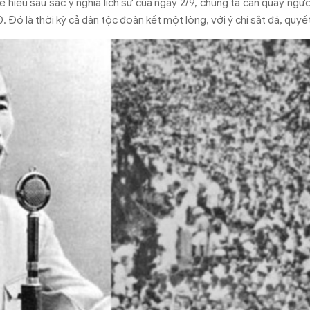
ể hiểu s
âu s
ắc
ý ngh
ĩa l
ịch sử của ng
ày 2/9, chúng ta c
ần quay ng
ư
ợ
0.
Đ
ó là th
ời kỳ cả d
ân t
ộc
đo
àn k
ết một l
òng, v
ới
ý chí s
ắt
đ
á, quy
ết