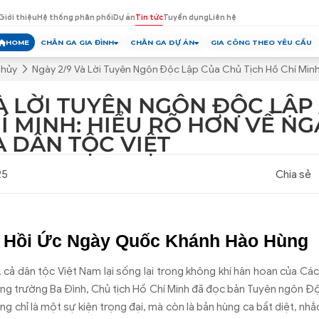
Giới thiệu
Hệ thống phân phối
Dự án
Tin tức
Tuyển dụng
Liên hệ
HOME
CHĂN GA GIA ĐÌNH
CHĂN GA DỰ ÁN
GIA CÔNG THEO YÊU CẦU
Thủy
Ngày 2/9 Và Lời Tuyên Ngôn Độc Lập Của Chủ Tịch Hồ Chí Min
VÀ LỜI TUYÊN NGÔN ĐỘC LẬP
HÍ MINH: HIỂU RÕ HƠN VỀ N
 DÂN TỘC VIỆT
25
Chia sẻ
 Hồi Ức Ngày Quốc Khánh Hào Hùng
 c
ả d
ân t
ộc Việt Nam lại sống lại trong kh
ông khí hân hoan c
ủa C
á
ng tr
ư
ờng Ba
Đ
ình, Ch
ủ tịch Hồ Ch
í Minh
đ
ã
đ
ọc bản Tuy
ên ngôn
Đ
ộ
ng ch
ỉ l
à m
ột sự kiện trọng
đ
ại, m
à còn là b
ản h
ùng ca b
ất diệt, nhắ