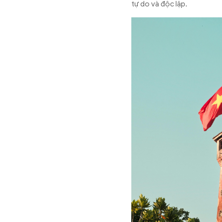
tự do v
à
đ
ộc lập.