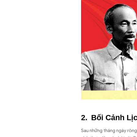
Bối Cảnh Lị
Sau nh
ững th
áng ngày ròng 