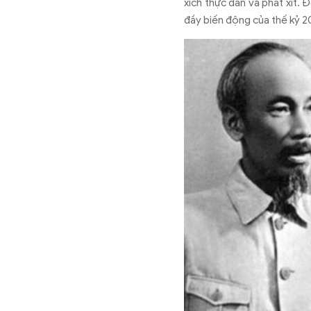
x
ích th
ực d
ân và phát xít.
Đ
đ
ầy biến
đ
ộng của thế kỷ 2