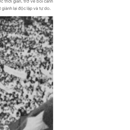
c thời gian, trở về bối cảnh
 gi
ành l
ại
đ
ộc lập v
à t
ự do.