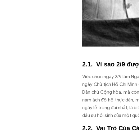
Vì sao 2/9 đư
Vi
ệc chọn ng
ày 2/9 làm Ng
ngày Ch
ủ tịch Hồ Ch
í Minh
D
ân ch
ủ Cộng h
òa, mà còn 
năm
ách
đ
ô h
ộ thực d
ân, 
ngày l
ễ trọng
đ
ại nhất, l
à bi
d
ấu sự hồi sinh của một quố
Vai Trò Của 