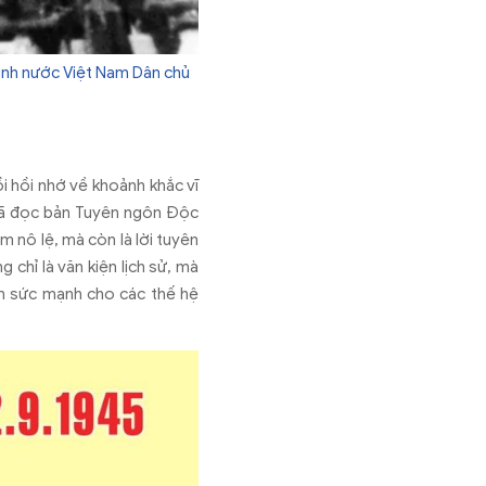
sinh nước Việt Nam Dân chủ
bồi hồi nhớ về khoảnh khắc v
ĩ
ã
đ
ọc bản Tuy
ên ngôn
Đ
ộc
ăm n
ô l
ệ, m
à còn là l
ời tuy
ên
ng ch
ỉ l
à v
ăn ki
ện lịch sử, m
à
 s
ức mạnh cho c
ác th
ế hệ