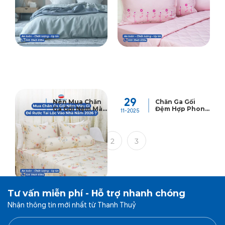
Lãng Mạn
Năm
10
29
Nên Mua Chăn
Chăn Ga Gối
Ga Gối Nệm Màu
Đệm Hợp Phong
02-2026
11-2025
Gì Để Rước Tài
Thủy Ngày Cưới
Lộc Vào Nhà
– Bí Quyết Mang
Năm 2026?
Lại Hạnh Phúc
Trọn Vẹn
1
2
3
Tư vấn miễn phí - Hỗ trợ nhanh chóng
Nhận thông tin mới nhất từ Thanh Thuỷ