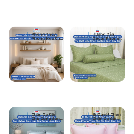
05
11
Phong Thủy
Hướng Dẫn
Phòng Ngủ Cho
Decor Phòng
06-2026
03-2026
Người Tuổi Dậu:
Ngủ Chuẩn
Bí Quyết Chọn
Cung Kim Ngưu:
Màu Sắc Chăn
Từ Chất Liệu
Ra Gối và Hướng
Chăn Ga Đến
Đặt Giường
Cách Bày Trí
07
06
Chăn Ga Gối
Bí Quyết Chọn
Cho Cung Song
Chăn Ga Gối
03-2026
03-2026
Ngư – Bí Quyết
Theo Phong
Tạo Không Gian
Thủy Cho Gia
Ngủ Dịu Dàng,
Đình Bình An Cả