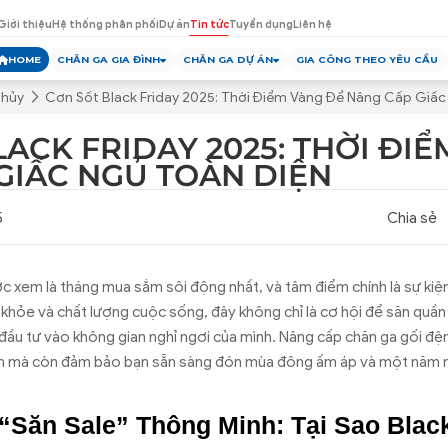
Giới thiệu
Hệ thống phân phối
Dự án
Tin tức
Tuyển dụng
Liên hệ
HOME
CHĂN GA GIA ĐÌNH
CHĂN GA DỰ ÁN
GIA CÔNG THEO YÊU CẦU
Thủy
Cơn Sốt Black Friday 2025: Thời Điểm Vàng Để Nâng Cấp Giấc
ACK FRIDAY 2025: THỜI ĐI
GIẤC NGỦ TOÀN DIỆN
5
Chia sẻ
 xem là tháng mua sắm sôi động nhất, và tâm điểm chính là sự kiện 
khỏe và chất lượng cuộc sống, đây không chỉ là cơ hội để săn quần
i đầu tư vào không gian nghỉ ngơi của mình. Nâng cấp chăn ga gối đ
 lớn mà còn đảm bảo bạn sẵn sàng đón mùa đông ấm áp và một năm m
“Săn Sale” Thông Minh: Tại Sao Black