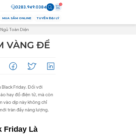
0
0283.949.0384
MUA SẮM ONLINE
TUYỂN ĐẠI LÝ
 Ngủ Toàn Diện
ỂM VÀNG ĐỂ
Black Friday. Đối với
 áo hay đồ điện tử, mà còn
ệm vào dịp này không chỉ
ới tràn đầy năng lượng.
 Friday Là