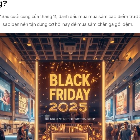
g?
hứ Sáu cuối cùng của tháng 11, đánh dấu mùa mua sắm cao điểm trước
ại sao bạn nên tận dụng cơ hội này để mua sắm chăn ga gối đệm.