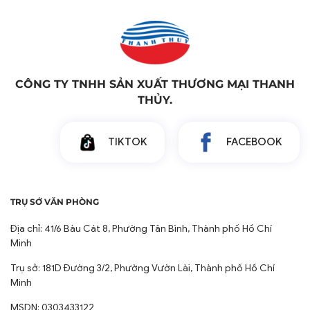
sinh. Điều này đặc biệt quan trọng đối với môi trường
Spa, Thẩm Mỹ Viện, Quán Massage, nơi yêu cầu cao
về sự sạch sẽ và an toàn cho sức khỏe khách hàng.
Độ Bền Vượt Trội Cho Môi Trường Hoạt Động Liên
Tục: Với tần suất sử dụng cao trong các cơ sở dịch vụ,
CÔNG TY TNHH SẢN XUẤT THƯƠNG MẠI THANH
ruột gối của Chăn Ra Thanh Thủy được thiết kế để
THỦY.
chịu được sự hao mòn, giữ form dáng và chất lượng
sau nhiều lần giặt giũ và vệ sinh chuyên nghiệp, giúp
tối ưu chi phí đầu tư.
TIKTOK
FACEBOOK
TRỤ SỞ VĂN PHÒNG
Địa chỉ: 41/6 Bàu Cát 8, Phường Tân Bình, Thành phố Hồ Chí
Minh
Trụ sở: 181D Đường 3/2, Phường Vườn Lài, Thành phố Hồ Chí
Minh
MSDN: 0303433122