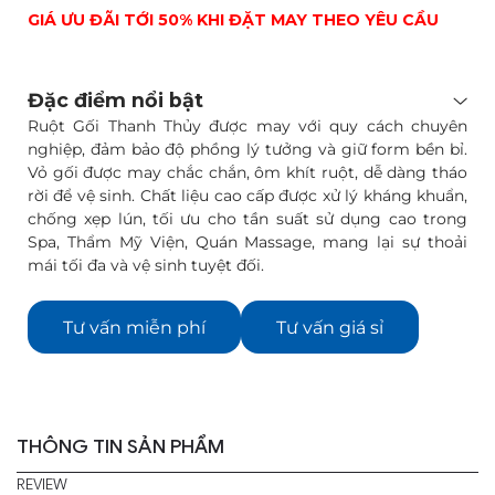
GIÁ ƯU ĐÃI TỚI 50% KHI ĐẶT MAY THEO YÊU CẦU
Đặc điểm nổi bật
Ruột Gối Thanh Thủy được may với quy cách chuyên
nghiệp, đảm bảo độ phồng lý tưởng và giữ form bền bỉ.
Vỏ gối được may chắc chắn, ôm khít ruột, dễ dàng tháo
rời để vệ sinh. Chất liệu cao cấp được xử lý kháng khuẩn,
chống xẹp lún, tối ưu cho tần suất sử dụng cao trong
Spa, Thẩm Mỹ Viện, Quán Massage, mang lại sự thoải
mái tối đa và vệ sinh tuyệt đối.
Tư vấn miễn phí
Tư vấn giá sỉ
THÔNG TIN SẢN PHẨM
REVIEW