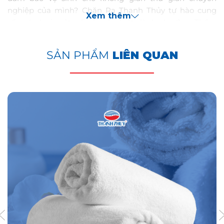
nghiệp của mình? Chăn Ra Thanh Thủy tự hào cung
Xem thêm
cấp các loại ruột gối chuyên biệt dành cho Spa, Thẩm
Mỹ Viện và Quán Massage, giúp mang lại sự thoải mái
tối ưu và nâng cao trải nghiệm cho mọi khách hàng.
SẢN PHẨM
LIÊN QUAN
Tại Sao Ruột Gối Của Thanh Thủy Là Lựa