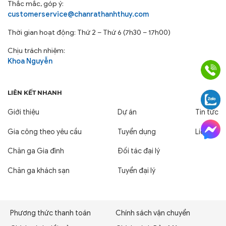
Thắc mắc, góp ý:
Thủy cam kết mang đến sản phẩm chất lượng, đáng
customerservice@chanrathanhthuy.com
tin cậy, là đối tác lý tưởng cho sự phát triển của bạn.
Thời gian hoạt động: Thứ 2 – Thứ 6 (7h30 – 17h00)
Chịu trách nhiệm:
Khoa Nguyễn
LIÊN KẾT NHANH
Giới thiệu
Dự án
Tin tức
Gia công theo yêu cầu
Tuyển dụng
Liên hệ
Chăn ga Gia đình
Đối tác đại lý
Chăn ga khách sạn
Tuyển đại lý
Hãy liên hệ ngay với Chăn Ra Thanh Thủy để được tư
vấn chi tiết và nhận báo giá tốt nhất cho Ruột Gối Spa,
Thẩm Mỹ Viện, Quán Massage, giúp nâng tầm chất
Phương thức thanh toán
Chính sách vận chuyển
lượng dịch vụ của bạn