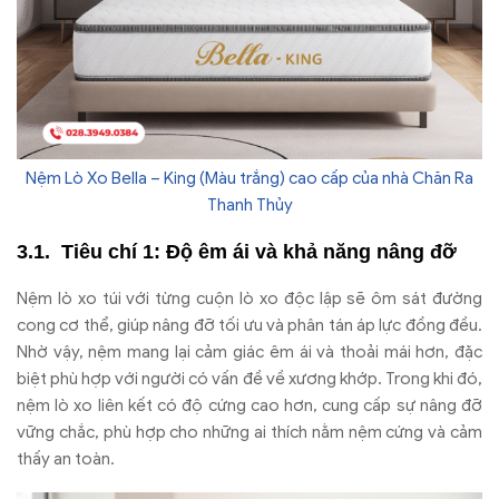
Nệm Lò Xo Bella – King (Màu trắng) cao cấp của nhà Chăn Ra
Thanh Thủy
Tiêu chí 1:
Đ
ộ
êm ái và kh
ả n
ăng n
âng
đ
ỡ
N
ệm l
ò xo túi v
ới từng cuộn l
ò xo
đ
ộc lập sẽ
ôm sát
đư
ờng
cong c
ơ th
ể, gi
úp nâng
đ
ỡ tối
ưu v
à phân tán áp l
ực
đ
ồng
đ
ều.
Nhờ vậy, nệm mang lại cảm gi
ác êm ái và tho
ải m
ái h
ơn, đ
ặc
biệt ph
ù h
ợp với ng
ư
ời c
ó v
ấn
đ
ề về x
ương kh
ớp. Trong khi
đ
ó,
n
ệm l
ò xo liên k
ết c
ó
đ
ộ cứng cao h
ơn, cung c
ấp sự n
âng
đ
ỡ
vững chắc, ph
ù h
ợp cho những ai th
ích n
ằm nệm cứng v
à c
ảm
thấy an to
àn.