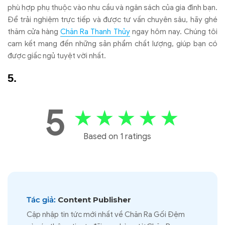
ph
ù h
ợp phụ thuộc v
ào nhu c
ầu v
à ngân sách c
ủa gia
đ
ình b
ạn.
Đ
ể trải nghiệm trực tiếp v
à
đư
ợc t
ư v
ấn chuy
ên sâu, hãy ghé
th
ăm c
ửa h
àng
Ch
ăn Ra Thanh Th
ủy
ngay h
ôm nay. Chúng tôi
cam k
ết mang
đ
ến những sản phẩm chất l
ư
ợng, gi
úp b
ạn c
ó
đư
ợc giấc ngủ tuyệt vời nhất.
5
★
★
★
★
★
Based on 1 ratings
Tác giả:
Content Publisher
Cập nhập tin tức mới nhất về Chăn Ra Gối Đệm