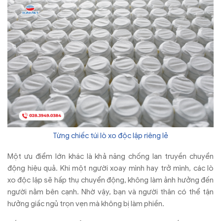
Từng chiếc túi lò xo độc lập riêng lẻ
M
ột
ưu đi
ểm lớn kh
ác là kh
ả n
ăng ch
ống lan truyền chuyển
đ
ộng hiệu quả. Khi một ng
ư
ời xoay m
ình hay tr
ở m
ình, các lò
xo
đ
ộc lập sẽ hấp thụ chuyển
đ
ộng, kh
ông làm
ảnh h
ư
ởng
đ
ến
ng
ư
ời nằm b
ên c
ạnh. Nhờ vậy, bạn v
à ng
ư
ời th
ân có th
ể tận
h
ư
ởng giấc ngủ trọn vẹn m
à không b
ị l
àm phi
ền.