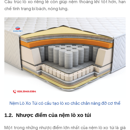
Cấu tr
úc lò xo riêng l
ẻ c
òn giúp n
ệm tho
áng khí t
ốt h
ơn, h
ạn
chế t
ình tr
ạng b
í bách, nóng l
ưng.
Nệm Lò Xo Túi có cấu tạo lò xo chắc chắn nâng đỡ cơ thể
Nh
ư
ợc
đi
ểm của nệm l
ò xo túi
M
ột trong những nh
ư
ợc
đi
ểm lớn nhất của nệm l
ò xo túi là giá