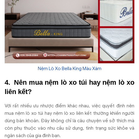
Nệm Lò Xo Bella King Màu Xám
Nên mua n
ệm l
ò xo túi hay n
ệm l
ò xo
liên k
ết?
V
ới rất nhiều
ưu như
ợc
đi
ểm kh
ác nhau, vi
ệc quyết
đ
ịnh n
ên
mua n
ệm l
ò xo túi hay n
ệm l
ò xo liên k
ết th
ư
ờng khiến ng
ư
ời
d
ùng b
ăn khoăn. Đ
ây không ch
ỉ l
à câu chuy
ện về sở th
ích mà
còn ph
ụ thuộc v
ào nhu c
ầu sử dụng, t
ình tr
ạng sức khỏe v
à
ngân sách c
ủa gia
đ
ình b
ạn.