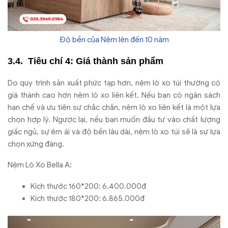
Độ bền của Nệm lên đến 10 năm
Ti
êu chí 4: Giá thành s
ản phẩm
Do quy trình s
ản xuất phức tạp h
ơn, n
ệm l
ò xo túi th
ư
ờng c
ó
giá thành cao h
ơn n
ệm l
ò xo liên k
ết. Nếu bạn c
ó ngân sách
h
ạn chế v
à
ưu ti
ên s
ự chắc chắn, nệm l
ò xo liên k
ết l
à m
ột lựa
chọn hợp l
ý. Ng
ư
ợc lại, nếu bạn muốn
đ
ầu t
ư v
ào ch
ất l
ư
ợng
giấc ngủ, sự
êm ái và
đ
ộ bền l
âu dài, n
ệm l
ò xo túi s
ẽ l
à s
ự lựa
chọn xứng
đ
áng.
Nệm Lò Xo Bella A:
Kích thước 160*200: 6.400.000đ
Kích thước 180*200: 6.865.000đ