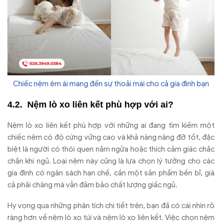
Chiếc nệm êm ái mang đến sự thoải mái cho cả gia đình bạn
Nệm l
ò xo liên k
ết ph
ù h
ợp với ai?
N
ệm l
ò xo liên k
ết ph
ù h
ợp với những ai
đang t
ìm ki
ếm một
chiếc nệm c
ó
đ
ộ cứng vững cao v
à kh
ả n
ăng n
âng
đ
ỡ tốt,
đ
ặc
biệt l
à ng
ư
ời c
ó thói quen n
ằm ngửa hoặc th
ích c
ảm gi
ác ch
ắc
chắn khi ngủ. Loại nệm n
ày c
ũng l
à l
ựa chọn l
ý t
ư
ởng cho c
ác
gia
đ
ình có ngân sách h
ạn chế, cần một sản phẩm bền bỉ, gi
á
c
ả phải ch
ăng m
à v
ẫn
đ
ảm bảo chất l
ư
ợng giấc ngủ.
Hy v
ọng qua những ph
ân tích chi ti
ết tr
ên, b
ạn
đ
ã có cái nhìn rõ
ràng h
ơn v
ề nệm l
ò xo túi và n
ệm l
ò xo liên k
ết. Việc chọn nệm