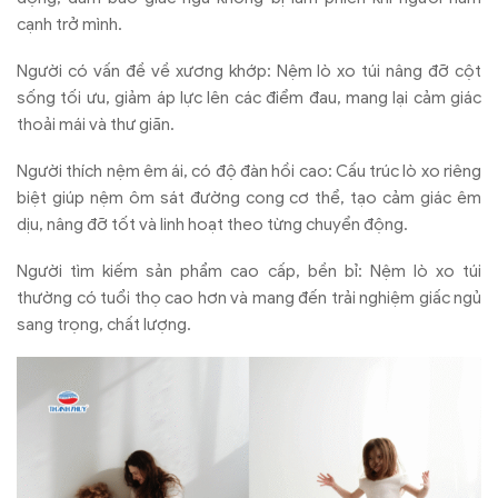
cạnh trở m
ình.
Ng
ư
ời c
ó v
ấn
đ
ề về x
ương kh
ớp: Nệm l
ò xo túi nâng
đ
ỡ cột
sống tối
ưu, gi
ảm
áp l
ực l
ên các
đi
ểm
đau, mang l
ại cảm gi
ác
tho
ải m
ái và th
ư gi
ãn.
Ng
ư
ời th
ích n
ệm
êm ái, có
đ
ộ
đ
àn h
ồi cao: Cấu tr
úc lò xo riêng
bi
ệt gi
úp n
ệm
ôm sát
đư
ờng cong c
ơ th
ể, tạo cảm gi
ác êm
d
ịu, n
âng
đ
ỡ tốt v
à linh ho
ạt theo từng chuyển
đ
ộng.
Ng
ư
ời t
ìm ki
ếm sản phẩm cao cấp, bền bỉ: Nệm l
ò xo túi
th
ư
ờng c
ó tu
ổi thọ cao h
ơn v
à mang
đ
ến trải nghiệm giấc ngủ
sang trọng, chất l
ư
ợng.