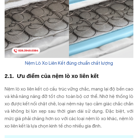
Nệm Lò Xo Liên Kết đúng chuẩn chất lượng
Ưu đi
ểm của nệm l
ò xo liên k
ết
N
ệm l
ò xo liên k
ết c
ó c
ấu tr
úc v
ững chắc, mang lại
đ
ộ bền cao
v
à kh
ả n
ăng n
âng
đ
ỡ tốt cho to
àn b
ộ c
ơ th
ể. Nhờ hệ thống l
ò
xo
đư
ợc kết nối chặt chẽ, loại nệm n
ày t
ạo cảm gi
ác ch
ắc chắn
v
à không b
ị l
ún x
ẹp sau thời gian d
ài s
ử dụng.
Đ
ặc biệt, với
mức gi
á ph
ải ch
ăng hơn so v
ới c
ác lo
ại nệm l
ò xo khác, n
ệm l
ò
xo liên k
ết l
à l
ựa chọn kinh tế cho nhiều gia
đ
ình.