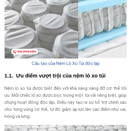
Cấu tạo của Nệm Lò Xo Túi độc lập
Ưu đi
ểm v
ư
ợt trội của nệm l
ò xo túi
N
ệm l
ò xo túi
đư
ợc biết
đ
ến với khả n
ăng n
âng
đ
ỡ c
ơ th
ể tối
ưu. M
ỗi chiếc l
ò xo
đư
ợc bọc trong một t
úi v
ải ri
êng bi
ệt, gi
úp
chúng ho
ạt
đ
ộng
đ
ộc lập.
Đi
ều n
ày t
ạo ra sự hỗ trợ ch
ính xác
cho t
ừng v
ùng c
ơ th
ể, từ
đ
ó gi
ảm
áp l
ực l
ên các
đi
ểm nh
ư vai,
h
ông và l
ưng.