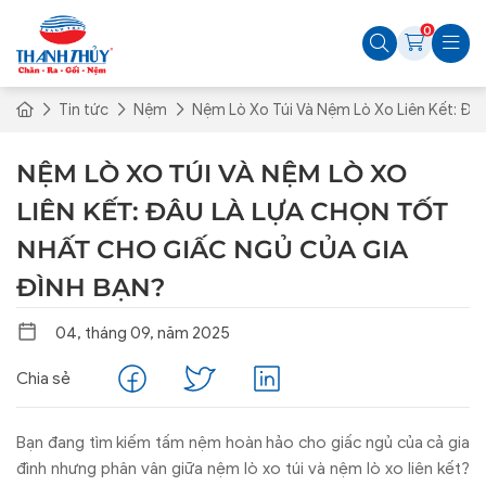
0
Tin tức
Nệm
Nệm Lò Xo Túi Và Nệm Lò Xo Liên Kết: Đ
NỆM LÒ XO TÚI VÀ NỆM LÒ XO
LIÊN KẾT: ĐÂU LÀ LỰA CHỌN TỐT
NHẤT CHO GIẤC NGỦ CỦA GIA
ĐÌNH BẠN?
04, tháng 09, năm 2025
Chia sẻ
B
ạn
đang t
ìm ki
ếm tấm nệm ho
àn h
ảo cho giấc ngủ của cả gia
đ
ình nh
ưng ph
ân vân gi
ữa nệm l
ò xo túi và n
ệm l
ò xo liên k
ết?