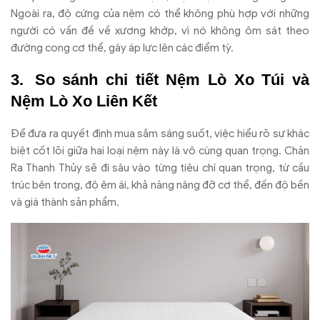
Ngoài ra,
đ
ộ cứng của nệm c
ó th
ể kh
ông phù h
ợp với những
ng
ư
ời c
ó v
ấn
đ
ề về x
ương kh
ớp, v
ì nó không ôm sát theo
đư
ờng cong c
ơ th
ể, g
ây áp l
ực l
ên các
đi
ểm tỳ.
So sánh chi ti
ết Nệm L
ò Xo Túi và
N
ệm L
ò Xo Liên K
ết
Đ
ể
đưa ra quy
ết
đ
ịnh mua sắm s
áng su
ốt, việc hiểu r
õ s
ự kh
ác
bi
ệt cốt l
õi gi
ữa hai loại nệm n
ày là vô cùng quan tr
ọng.
Ch
ăn
Ra Thanh Th
ủy sẽ
đi s
âu vào t
ừng ti
êu chí quan tr
ọng, từ cấu
tr
úc bên trong,
đ
ộ
êm ái, kh
ả n
ăng n
âng
đ
ỡ c
ơ th
ể,
đ
ến
đ
ộ bền
v
à giá thành s
ản phẩm.