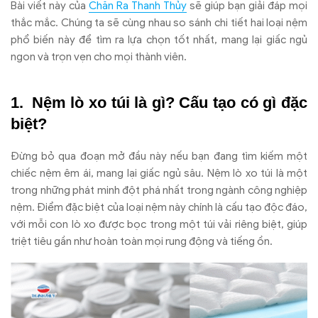
B
ài vi
ết n
ày c
ủa
Ch
ăn Ra Thanh Th
ủy
sẽ gi
úp b
ạn giải
đ
áp m
ọi
thắc mắc. Ch
úng ta s
ẽ c
ùng nhau so sánh chi ti
ết hai loại nệm
phổ biến n
ày
đ
ể t
ìm ra l
ựa chọn tốt nhất, mang lại giấc ngủ
ngon v
à tr
ọn vẹn cho mọi th
ành viên.
N
ệm l
ò xo túi là gì? C
ấu tạo c
ó gì
đ
ặc
biệt?
Đ
ừng bỏ qua
đo
ạn mở
đ
ầu n
ày n
ếu bạn
đang t
ìm ki
ếm một
chiếc nệm
êm ái, mang l
ại giấc ngủ s
âu. N
ệm l
ò xo túi là m
ột
trong những ph
át minh
đ
ột ph
á nh
ất trong ng
ành công nghi
ệp
nệm.
Đi
ểm
đ
ặc biệt của loại nệm n
ày chính là c
ấu tạo
đ
ộc
đ
áo,
v
ới mỗi con l
ò xo
đư
ợc bọc trong một t
úi v
ải ri
êng bi
ệt, gi
úp
tri
ệt ti
êu g
ần nh
ư ho
àn toàn m
ọi rung
đ
ộng v
à ti
ếng ồn.