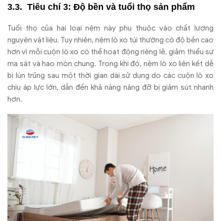
Ti
êu chí 3:
Đ
ộ bền v
à tu
ổi thọ sản phẩm
Tu
ổi thọ của hai loại nệm n
ày ph
ụ thuộc v
ào ch
ất l
ư
ợng
nguy
ên v
ật liệu. Tuy nhi
ên, n
ệm l
ò xo túi th
ư
ờng c
ó
đ
ộ bền cao
h
ơn v
ì m
ỗi cuộn l
ò xo có th
ể hoạt
đ
ộng ri
êng l
ẻ, giảm thiểu sự
ma s
át và hao mòn chung. Trong khi
đ
ó, n
ệm l
ò xo liên k
ết dễ
bị l
ún tr
ũng sau m
ột thời gian d
ài s
ử dụng do c
ác cu
ộn l
ò xo
ch
ịu
áp l
ực lớn, dẫn
đ
ến khả n
ăng n
âng
đ
ỡ bị giảm s
út nhanh
h
ơn.