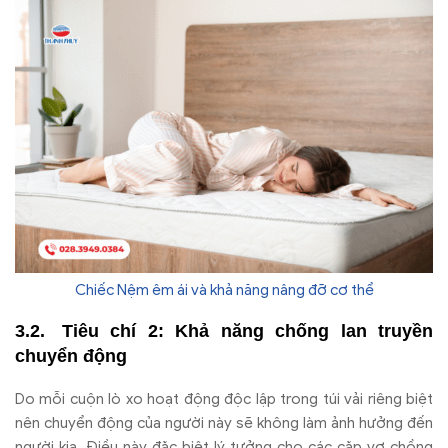
Chiếc Nệm êm ái và khả năng nâng đỡ cơ thể
Ti
êu chí 2: Kh
ả n
ăng ch
ống lan truyền
chuyển
đ
ộng
Do mỗi cuộn l
ò xo ho
ạt
đ
ộng
đ
ộc lập trong t
úi v
ải ri
êng bi
ệt
n
ên chuy
ển
đ
ộng của ng
ư
ời n
ày s
ẽ kh
ông làm
ảnh h
ư
ởng
đ
ến
ng
ư
ời kia.
Đi
ều n
ày
đ
ặc biệt l
ý t
ư
ởng cho c
ác c
ặp vợ chồng