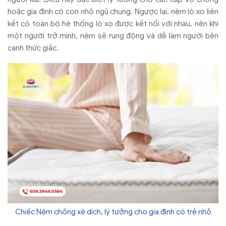
hoặc gia
đ
ình có con nh
ỏ ngủ chung. Ng
ư
ợc lại, nệm l
ò xo liên
k
ết c
ó toàn b
ộ hệ thống l
ò xo
đư
ợc kết nối với nhau, n
ên khi
m
ột ng
ư
ời trở m
ình, n
ệm sẽ rung
đ
ộng v
à d
ễ l
àm ng
ư
ời b
ên
c
ạnh thức giấc.
Chiếc Nệm chống xê dịch, lý tưởng cho gia đình có trẻ nhỏ