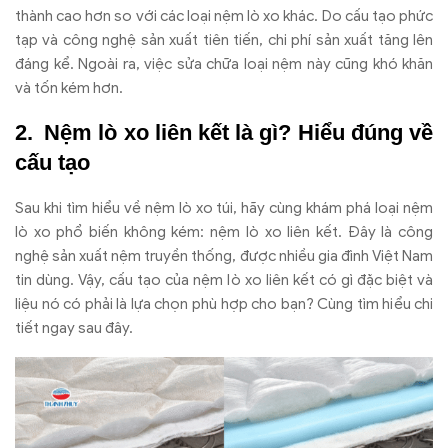
thành cao h
ơn so v
ới c
ác lo
ại nệm l
ò xo khác. Do c
ấu tạo phức
tạp v
à công ngh
ệ sản xuất ti
ên ti
ến, chi ph
í s
ản xuất t
ăng l
ên
đ
áng k
ể. Ngo
ài ra, vi
ệc sửa chữa loại nệm n
ày c
ũng kh
ó kh
ăn
v
à t
ốn k
ém h
ơn.
N
ệm l
ò xo liên k
ết l
à gì? Hi
ểu
đ
úng v
ề
cấu tạo
Sau khi t
ìm hi
ểu về nệm l
ò xo túi, hãy cùng khám phá lo
ại nệm
l
ò xo ph
ổ biến kh
ông kém: n
ệm l
ò xo liên k
ết.
Đ
ây là công
ngh
ệ sản xuất nệm truyền thống,
đư
ợc nhiều gia
đ
ình Vi
ệt Nam
tin d
ùng. V
ậy, cấu tạo của nệm l
ò xo liên k
ết c
ó gì
đ
ặc biệt v
à
li
ệu n
ó có ph
ải l
à l
ựa chọn ph
ù h
ợp cho bạn? C
ùng tìm hi
ểu chi
tiết ngay sau
đ
ây.