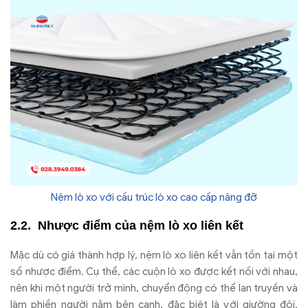
Nệm lò xo với cấu trúc lò xo cao cấp nâng đỡ
Nh
ư
ợc
đi
ểm của nệm l
ò xo liên k
ết
M
ặc d
ù có giá thành h
ợp l
ý, n
ệm l
ò xo liên k
ết vẫn tồn tại một
số nh
ư
ợc
đi
ểm. Cụ thể, c
ác cu
ộn l
ò xo
đư
ợc kết nối với nhau,
n
ên khi m
ột ng
ư
ời trở m
ình, chuy
ển
đ
ộng c
ó th
ể lan truyền v
à
làm phi
ền ng
ư
ời nằm b
ên c
ạnh,
đ
ặc biệt l
à v
ới gi
ư
ờng
đ
ôi.