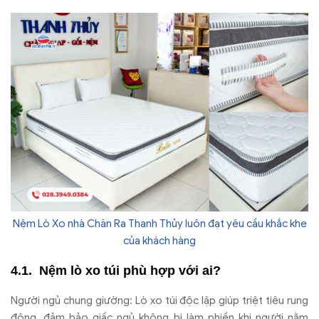
Nệm Lò Xo nhà Chăn Ra Thanh Thủy luôn đạt yêu cầu khắc khe
của khách hàng
N
ệm l
ò xo túi phù h
ợp với ai?
Ng
ư
ời ngủ chung gi
ư
ờng: L
ò xo túi
đ
ộc lập gi
úp tri
ệt ti
êu rung
đ
ộng,
đ
ảm bảo giấc ngủ kh
ông b
ị l
àm phi
ền khi ng
ư
ời nằm