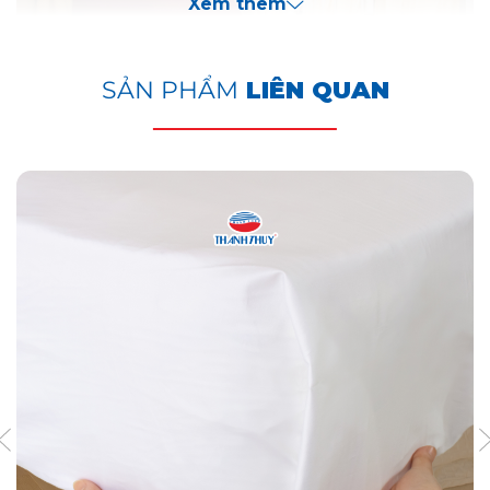
Xem thêm
SẢN PHẨM
LIÊN QUAN
Vì Sao Nệm Bông Ép Gấp Là
Lựa Chọn Lý Tưởng Cho Ngành
Vận Tải?
Tối Ưu Không Gian & Tiện Lợi: Khả năng gấp gọn là lợi
thế lớn, giúp tiết kiệm diện tích tối đa khi không sử
dụng hoặc trong quá trình bảo quản, vệ sinh. Điều này
đặc biệt quan trọng trên các phương tiện có không gian
giới hạn như khoang tàu, máy bay.
Độ Bền Vượt Trội: Nệm bông ép có cấu trúc vững chắc,