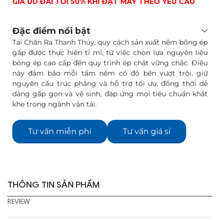
GIÁ ƯU ĐÃI TỚI 50% KHI ĐẶT MAY THEO YÊU CẦU
Đặc điểm nổi bật
Tại Chăn Ra Thanh Thủy, quy cách sản xuất nệm bông ép
gấp được thực hiện tỉ mỉ, từ việc chọn lựa nguyên liệu
bông ép cao cấp đến quy trình ép chặt vững chắc. Điều
này đảm bảo mỗi tấm nệm có độ bền vượt trội, giữ
nguyên cấu trúc phẳng và hỗ trợ tối ưu, đồng thời dễ
dàng gấp gọn và vệ sinh, đáp ứng mọi tiêu chuẩn khắt
khe trong ngành vận tải.
Tư vấn miễn phí
Tư vấn giá sỉ
THÔNG TIN SẢN PHẨM
REVIEW