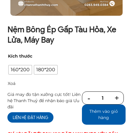
Nệm Bông Ép Gấp Tàu Hỏa, Xe
Lửa, Máy Bay
Kích thước
160*200
180*200
Xoá
Giá may đo tận xưởng cực tốt! Liên
Số
hệ Thanh Thuỷ để nhận báo giá Ưu
lượng
đãi
Thêm vào giỏ
LIÊN HỆ ĐẶT HÀNG
hàng