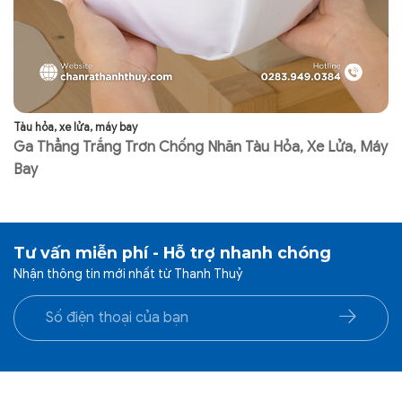
ít lún xẹp theo thời gian, đảm bảo tuổi thọ sử dụng lâu
dài, giúp các đơn vị vận tải tiết kiệm chi phí đầu tư.
Tàu hỏa, xe lửa, máy bay
Tà
Ga Thẳng Trắng Trơn Chống Nhăn Tàu Hỏa, Xe Lửa, Máy
K
Bay
Tư vấn miễn phí - Hỗ trợ nhanh chóng
Nhận thông tin mới nhất từ Thanh Thuỷ