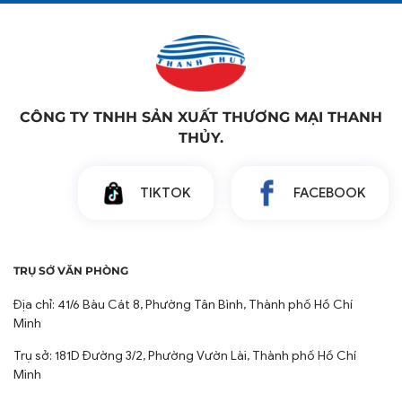
CÔNG TY TNHH SẢN XUẤT THƯƠNG MẠI THANH
THỦY.
TIKTOK
FACEBOOK
Vì Sao Thảm Chân Là Yếu Tố
Không Thể Thiếu Trên Phương
TRỤ SỞ VĂN PHÒNG
Tiện Vận Tải?
Địa chỉ: 41/6 Bàu Cát 8, Phường Tân Bình, Thành phố Hồ Chí
Minh
Giữ Vệ Sinh Hiệu Quả: Thảm chân giúp giữ lại bụi bẩn,
nước và các mảnh vụn từ giày dép của hành khách,
Trụ sở: 181D Đường 3/2, Phường Vườn Lài, Thành phố Hồ Chí
Minh
ngăn chặn chúng lan ra sàn cabin, khoang tàu. Điều này
giúp duy trì không gian sạch sẽ, gọn gàng trong suốt