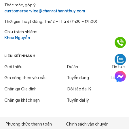
Thắc mắc, góp ý:
customerservice@chanrathanhthuy.com
Thời gian hoạt động: Thứ 2 – Thứ 6 (7h30 – 17h00)
Chịu trách nhiệm:
Khoa Nguyễn
LIÊN KẾT NHANH
Giới thiệu
Dự án
Tin tức
Chăn Ra Thanh Thủy: Giải Pháp
Gia công theo yêu cầu
Tuyển dụng
Liên hệ
Thảm Chân Chất Lượng Cao
Chăn ga Gia đình
Đối tác đại lý
Cho Mọi Chuyến Đi
Chăn ga khách sạn
Tuyển đại lý
Với hơn 25 năm kinh nghiệm trong lĩnh vực cung cấp
chăn ga gối đệm cho các dự án vận tải lớn, Chăn Ra
Thanh Thủy là đối tác đáng tin cậy, chuyên nghiệp
Phương thức thanh toán
Chính sách vận chuyển