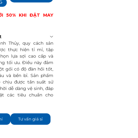
NG
ỚI 50% KHI ĐẶT MAY
t
anh Thủy, quy cách sản
ợc thực hiện tỉ mỉ, tập
chọn lựa sợi cao cấp và
ng tối ưu. Điều này đảm
t gối có độ đàn hồi tốt,
âu và bền bỉ. Sản phẩm
ể chịu được tần suất sử
hời dễ dàng vệ sinh, đáp
t các tiêu chuẩn cho
hí
Tư vấn giá sỉ