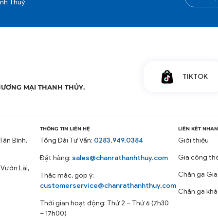
anh Thuỷ
TIKTOK
HƯƠNG MẠI THANH THỦY.
THÔNG TIN LIÊN HỆ
LIÊN KẾT NHA
Tân Bình,
Tổng Đài Tư Vấn:
0283.949.0384
Giới thiệu
Gia công th
Đặt hàng:
sales@chanrathanhthuy.com
 Vườn Lài,
Chăn ga Gia
Thắc mắc, góp ý:
customerservice@chanrathanhthuy.com
Chăn ga khá
Thời gian hoạt động: Thứ 2 – Thứ 6 (7h30
– 17h00)