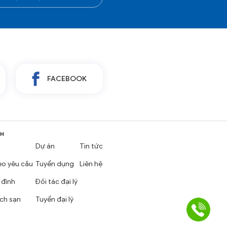
FACEBOOK
NH
Dự án
Tin tức
eo yêu cầu
Tuyển dụng
Liên hệ
 đình
Đối tác đại lý
ch sạn
Tuyển đại lý