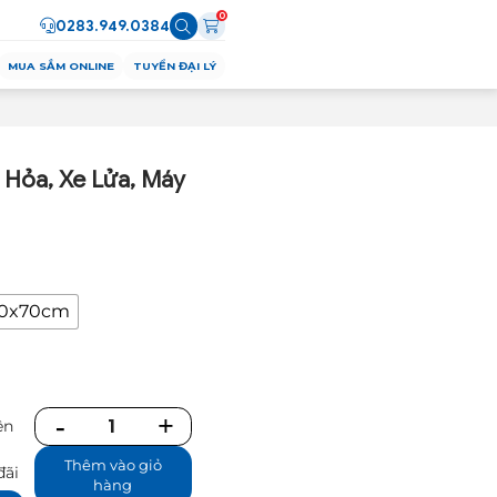
0
0283.949.0384
MUA SẮM ONLINE
TUYỂN ĐẠI LÝ
 Hỏa, Xe Lửa, Máy
0x70cm
ên
Số
ể
lượng
Thêm vào giỏ
đãi
hàng