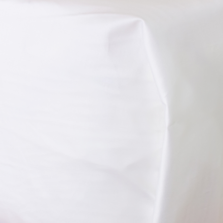
i Chất Lượng Quan Trọng Cho Ngàn
 Vai Gáy: Trong suốt hành trình dài, việc giữ đúng tư thế 
 chất lượng giúp nâng đỡ đầu và cổ đúng cách, giảm áp lực 
 sau chuyến đi.
Toàn: Sự êm ái, sạch sẽ của ruột gối mang lại cảm giác dễ 
 ngủ hơn. Đồng thời, chất liệu an toàn, không gây kích ứng
 dùng.
Môi trường vận tải yêu cầu cao về vệ sinh. Ruột gối dễ d
o là yếu tố thiết yếu giúp duy trì chất lượng sản phẩm qua