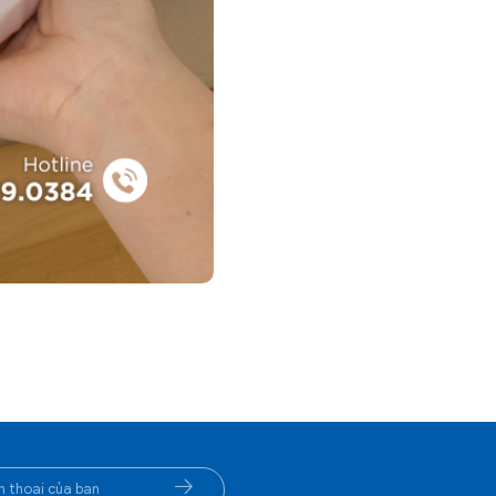
Tàu hỏa, xe lửa, máy bay
Khăn Cotton Tàu Hỏa, Xe Lửa, Máy Bay