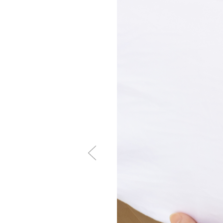
Vì Sao Ruột Gố
Nâng Đỡ Tối Ưu, Giảm Mỏi Cổ
cực kỳ quan trọng. Ruột gối
trạng mỏi mệt hay đau nhức
Tạo Cảm Giác Thư Giãn & An 
giãn và dễ dàng đi vào giấc
để đảm bảo sức khỏe người
Đảm Bảo Vệ Sinh & Độ Bền: 
kháng khuẩn, cùng độ bền ca
giũ.