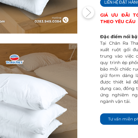
LIÊN HỆ ĐẶT HÀ
GIÁ ƯU ĐÃI T
THEO YÊU CẦU
Đặc điểm nổi bậ
Tại Chăn Ra Th
xuất ruột gối đư
trung vào việc 
quy trình ép phồ
bảo mỗi chiếc ruộ
giữ form dáng l
được thiết kế đ
dụng cao, đồng t
ứng nghiêm ngặ
ngành vận tải.
Tư vấn miễn p