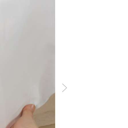
h Vận Tải?
khi ngủ hoặc nghỉ ngơi là
lên cột sống, hạn chế tình
chịu, giúp hành khách thư
 cũng là yếu tố quan trọng
àng vệ sinh, có khả năng
 nhiều lần sử dụng và giặt