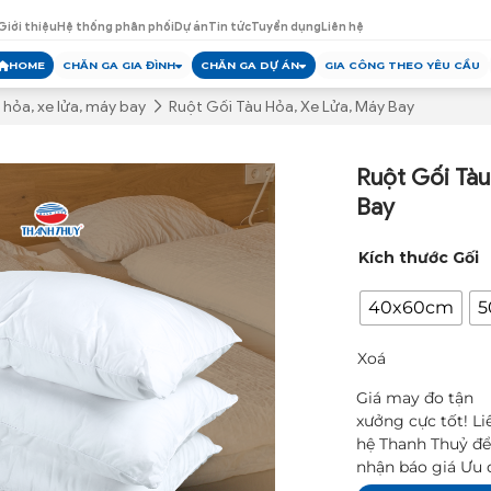
Giới thiệu
Hệ thống phân phối
Dự án
Tin tức
Tuyển dụng
Liên hệ
HOME
CHĂN GA GIA ĐÌNH
CHĂN GA DỰ ÁN
GIA CÔNG THEO YÊU CẦU
 hỏa, xe lửa, máy bay
Ruột Gối Tàu Hỏa, Xe Lửa, Máy Bay
Ruột Gối Tàu
Bay
Kích thước Gối
40x60cm
5
Xoá
Giá may đo tận
xưởng cực tốt! Li
hệ Thanh Thuỷ đ
nhận báo giá Ưu 