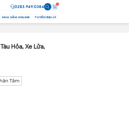
0
0283.949.0384
MUA SẮM ONLINE
TUYỂN ĐẠI LÝ
Tàu Hỏa, Xe Lửa,
hăn Tắm