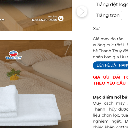
Trắng dệt log
Trắng trơn
Xoá
Giá may đo tận
xưởng cực tốt! Li
hệ Thanh Thuỷ đ
nhận báo giá Ưu 
LIÊN HỆ ĐẶT HÀ
GIÁ ƯU ĐÃI T
THEO YÊU CẦU
Đặc điểm nổi bậ
Quy cách may 
Thanh Thủy được 
liệu chọn lọc, tu
nghiêm ngặt. 
chiếc khăn cotto