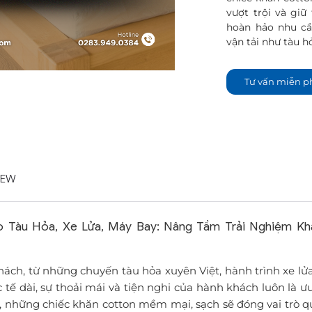
vượt trội và giữ
hoàn hảo nhu c
vận tải như tàu hỏ
Tư vấn miễn p
IEW
 Tàu Hỏa, Xe Lửa, Máy Bay: Nâng Tầm Trải Nghiệm K
hách, từ những chuyến tàu hỏa xuyên Việt, hành trình xe l
ế dài, sự thoải mái và tiện nghi của hành khách luôn là ư
, những chiếc khăn cotton mềm mại, sạch sẽ đóng vai trò q