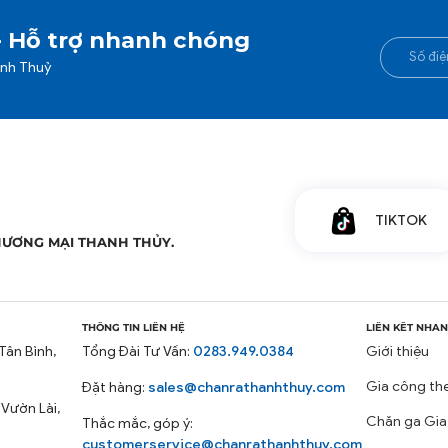
- Hỗ trợ nhanh chóng
anh Thuỷ
TIKTOK
HƯƠNG MẠI THANH THỦY.
THÔNG TIN LIÊN HỆ
LIÊN KẾT NHA
Tân Bình,
Tổng Đài Tư Vấn:
0283.949.0384
Giới thiệu
Gia công th
Đặt hàng:
sales@chanrathanhthuy.com
 Vườn Lài,
Chăn ga Gia
Thắc mắc, góp ý:
customerservice@chanrathanhthuy.com