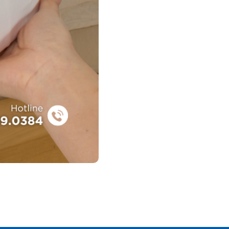
Tàu hỏa, xe lửa, máy bay
Áo Gối Trắng Sọc Chống Nhăn Tàu Hỏa, Xe