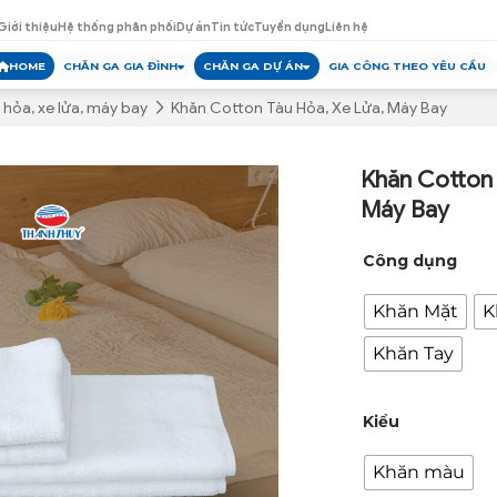
Giới thiệu
Hệ thống phân phối
Dự án
Tin tức
Tuyển dụng
Liên hệ
HOME
CHĂN GA GIA ĐÌNH
CHĂN GA DỰ ÁN
GIA CÔNG THEO YÊU CẦU
 hỏa, xe lửa, máy bay
Khăn Cotton Tàu Hỏa, Xe Lửa, Máy Bay
Khăn Cotton 
Máy Bay
Công dụng
Khăn Mặt
K
Khăn Tay
Kiểu
Khăn màu