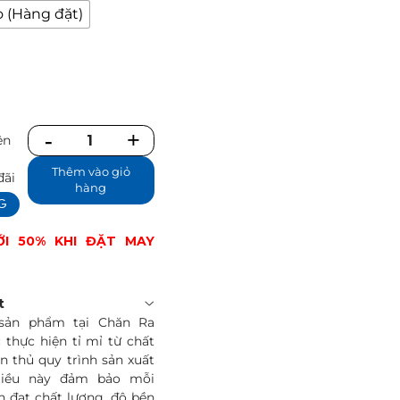
o (Hàng đặt)
ên
Số
ể
lượng
Thêm vào giỏ
đãi
hàng
NG
ỚI 50% KHI ĐẶT MAY
t
sản phẩm tại Chăn Ra
thực hiện tỉ mỉ từ chất
ân thủ quy trình sản xuất
Điều này đảm bảo mỗi
n đạt chất lượng, độ bền