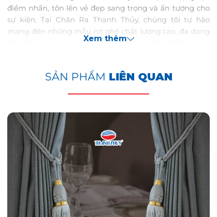
điểm nhấn, tôn lên vẻ đẹp sang trọng và ấn tượng cho
sự kiện. Tại Chăn Ra Thanh Thủy, chúng tôi tự hào
mang đến những mẫu nơ ghế chất lượng cao, đa dạng
Xem thêm
về mẫu mã và màu sắc, giúp bạn tạo nên không gian
hoàn hảo cho mọi buổi tiệc.
SẢN PHẨM
LIÊN QUAN
Tại Sao Nơ Ghế Lại Quan Trọng Đối Với