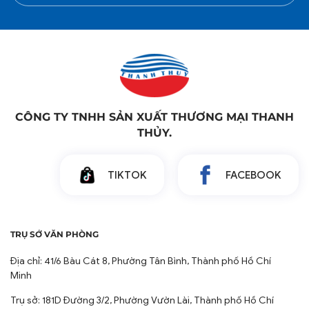
CÔNG TY TNHH SẢN XUẤT THƯƠNG MẠI THANH
Chăn Ra Thanh Thủy - Đối Tác Tin Cậy
THỦY.
Cho Nơ Ghế Chất Lượng
Với nhiều năm kinh nghiệm trong lĩnh vực cung cấp vải
TIKTOK
FACEBOOK
và phụ kiện nội thất, Chăn Ra Thanh Thủy cam kết
mang đến những sản phẩm nơ ghế nhà hàng, nơ ghế
tiệc cưới với các tiêu chí hàng đầu:
TRỤ SỞ VĂN PHÒNG
Chất liệu cao cấp: Chúng tôi sử dụng các loại vải cao
Địa chỉ: 41/6 Bàu Cát 8, Phường Tân Bình, Thành phố Hồ Chí
cấp, bền màu, chống nhăn tốt như phi bóng, voan,
Minh
satin... đảm bảo nơ ghế luôn mới đẹp và dễ dàng bảo
quản.
Trụ sở: 181D Đường 3/2, Phường Vườn Lài, Thành phố Hồ Chí