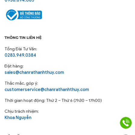
THÔNG TIN LIÊN HỆ
Tổng Đài Tư Vấn:
0283.949.0384
Đặt hàng:
sales@chanrathanhthuy.com
Thắc mắc, góp ý:
Độ Bền Cao: Được sản xuất từ các loại vải chất lượng, áo
customerservice@chanrathanhthuy.com
gối chống nhăn có khả năng chịu đựng được tần suất
Thời gian hoạt động: Thứ 2 – Thứ 6 (7h30 – 17h00)
giặt cao và môi trường sử dụng thường xuyên, đảm bảo
tuổi thọ sản phẩm lâu dài, phù hợp với nhu cầu của các
Chịu trách nhiệm:
Khoa Nguyễn
khu tập thể, khách sạn công nghiệp.
Dễ Dàng Vệ Sinh: Bề mặt vải trơn mịn, ít bám bụi bẩn,