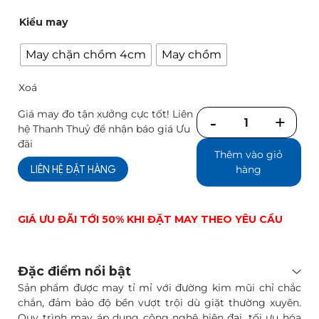
Kiểu may
May chặn chồm 4cm
May chồm
Xoá
Giá may đo tận xưởng cực tốt! Liên
Số
hệ Thanh Thuỷ để nhận báo giá Ưu
lượng
đãi
Thêm vào giỏ
LIÊN HỆ ĐẶT HÀNG
hàng
GIÁ ƯU ĐÃI TỚI 50% KHI ĐẶT MAY THEO YÊU CẦU
Đặc điểm nổi bật
Sản phẩm được may tỉ mỉ với đường kim mũi chỉ chắc
chắn, đảm bảo độ bền vượt trội dù giặt thường xuyên.
Quy trình may áp dụng công nghệ hiện đại, tối ưu hóa