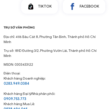
nhúm sau khi giặt hoặc sử dụng, giúp tiết kiệm thời
gian và công sức là ủi, đồng thời luôn giữ được vẻ phẳng
TIKTOK
FACEBOOK
phiu, tươm tất.
TRỤ SỞ VĂN PHÒNG
Địa chỉ: 41/6 Bàu Cát 8, Phường Tân Bình, Thành phố Hồ Chí
Minh
Trụ sở: 181D Đường 3/2, Phường Vườn Lài, Thành phố Hồ Chí
Minh
MSDN: 0303433122
Điện thoại:
Khách hàng Doanh nghiệp:
0283.949.0384
Khách hàng
Đại lý/Nhà phân phối:
0909.753.773
Khách hàng Mua Lẻ:
0938.694.065