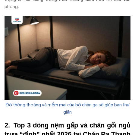
phòng.
Độ thông thoáng và mềm mại của bộ chăn ga sẽ giúp bạn thư
giãn
Top 3 dòng nệm gấp và chăn gối ngủ
trưa “đỉnh” nhất 2026 tại Chăn Ra Thanh