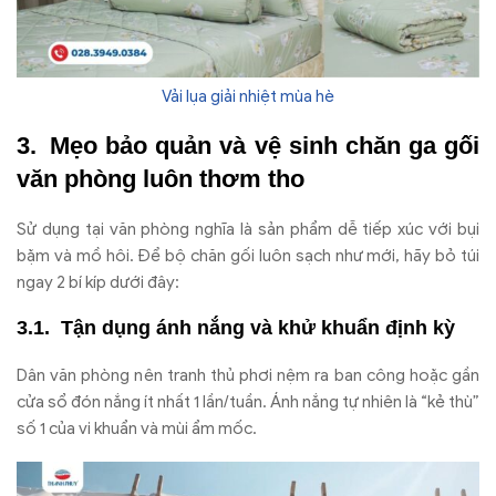
Vải lụa giải nhiệt mùa hè
Mẹo bảo quản và vệ sinh chăn ga gối
văn phòng luôn thơm tho
Sử dụng tại văn phòng nghĩa là sản phẩm dễ tiếp xúc với bụi
bặm và mồ hôi. Để bộ chăn gối luôn sạch như mới, hãy bỏ túi
ngay 2 bí kíp dưới đây:
Tận dụng ánh nắng và khử khuẩn định kỳ
Dân văn phòng nên tranh thủ phơi nệm ra ban công hoặc gần
cửa sổ đón nắng ít nhất 1 lần/tuần. Ánh nắng tự nhiên là “kẻ thù”
số 1 của vi khuẩn và mùi ẩm mốc.