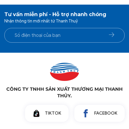
Chất liệu Vỏ Đa Dạng: Vỏ nệm có thể được đặt may
Tư vấn miễn phí - Hỗ trợ nhanh chóng
với nhiều lựa chọn chất liệu cao cấp, tối ưu hóa sự
Nhận thông tin mới nhất từ Thanh Thuỷ
thoải mái và độ bền:
Polyester: Bền bỉ, chống nhăn, dễ vệ sinh và nhanh
khô – lý tưởng cho tần suất sử dụng và giặt tẩy
cao.
Cotton: Mềm mại, thoáng mát, thấm hút mồ hôi
tốt, mang lại cảm giác dễ chịu và an toàn cho da.
Nỉ: Cung cấp sự ấm áp và mềm mại cho những
khu vực lạnh.
Tỉ lệ chất liệu theo yêu cầu: Chăn Ra Thanh Thủy
linh hoạt pha trộn các loại sợi theo tỉ lệ phần trăm
CÔNG TY TNHH SẢN XUẤT THƯƠNG MẠI THANH
cụ thể để tối ưu hóa đặc tính sản phẩm, cân bằng
THỦY.
giữa chi phí và công năng.
Đảm bảo Vệ Sinh: Vỏ nệm dễ dàng tháo rời để vệ
TIKTOK
FACEBOOK
sinh, giúp duy trì môi trường ngủ luôn sạch sẽ và an
toàn cho sức khỏe học sinh.