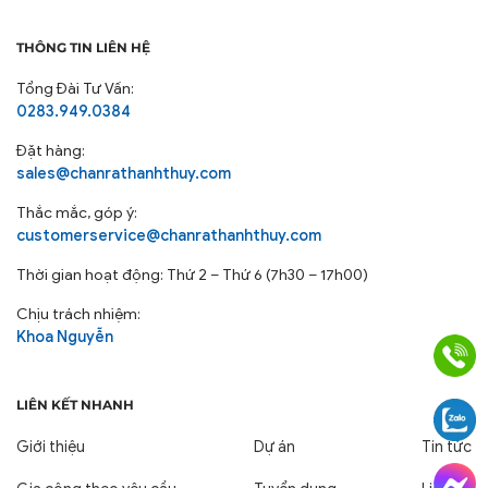
THÔNG TIN LIÊN HỆ
Tổng Đài Tư Vấn:
0283.949.0384
Đặt hàng:
sales@chanrathanhthuy.com
Đặt May Nệm Bông Ép Gấp
Thắc mắc, góp ý:
customerservice@chanrathanhthuy.com
Theo Yêu Cầu Cùng Chăn Ra
Thời gian hoạt động: Thứ 2 – Thứ 6 (7h30 – 17h00)
Thanh Thủy
Chịu trách nhiệm:
Khoa Nguyễn
Chăn Ra Thanh Thủy cung cấp dịch vụ đặt may Nệm
Bông Ép Gấp Trường Học - Ký Túc Xá theo yêu cầu về
kích thước, độ dày, màu sắc và chất liệu vỏ, thậm chí là
LIÊN KẾT NHANH
thêu/in logo của trường. Điều này giúp các cơ sở giáo
Giới thiệu
Dự án
Tin tức
dục tạo nên sự đồng bộ, chuyên nghiệp và khẳng định
bản sắc riêng biệt.