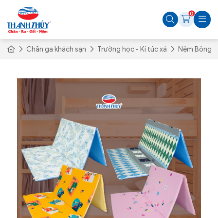
0
Chăn ga khách sạn
Trường học - Kí túc xá
Nệm Bông Ép