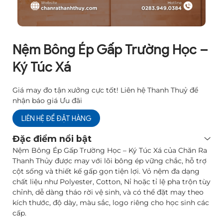
Nệm Bông Ép Gấp Trường Học –
Ký Túc Xá
Giá may đo tận xưởng cực tốt! Liên hệ Thanh Thuỷ để
nhận báo giá Ưu đãi
LIÊN HỆ ĐỂ ĐẶT HÀNG
Đặc điểm nổi bật
Nệm Bông Ép Gấp Trường Học – Ký Túc Xá của Chăn Ra
Thanh Thủy được may với lõi bông ép vững chắc, hỗ trợ
cột sống và thiết kế gấp gọn tiện lợi. Vỏ nệm đa dạng
chất liệu như Polyester, Cotton, Nỉ hoặc tỉ lệ pha trộn tùy
chỉnh, dễ dàng tháo rời vệ sinh, và có thể đặt may theo
kích thước, độ dày, màu sắc, logo riêng cho học sinh các
cấp.