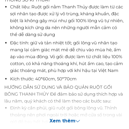
Chất liệu: Ruột gối nằm Thanh Thủy được làm từ các
sợi nhân tạo được xử lý vô trùng, kháng khuẩn, đặc
biệt là không gây mùi như gối 100% lông vũ tự nhiên,
không kích ứng da nên những người mẫn cảm có
thể dễ dàng sử dụng
Đặc tính: giữ và tản nhiệt tốt; gối lông vũ nhân tạo
mang lại cảm giác mát mẻ dễ chịu vào mùa hè, ấm
áp vào mùa đông. Vỏ gối: được làm từ chất liệu 100%
cotton, có khả năng thoáng khí, hút ẩm cao, tạo cảm
giác thoáng mát, phù hợp với khí hậu tại Việt Nam
Kích thước: 40*60cm, 50*70cm
HƯỚNG DẪN SỬ DỤNG VÀ BẢO QUẢN RUỘT GỐI
BÔNG THANH THỦY Để đảm bảo sử dụng thích hợp và
lâu năm, quý khách có thể làm theo các bước sau:
Định kỳ cần phủi, giũ ruột gối bông lông vũ. Thỉnh
thoảng nên phơi ngoài trời hoặc mở cửa sổ trong vài
Xem thêm
giờ để bay hết hơi ẩm