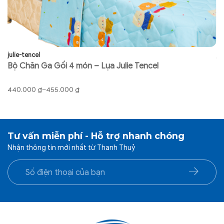
julie-tencel
ju
Bộ Chăn Ga Gối 4 món – Lụa Julie Tencel
B
Khoảng
K
440.000
₫
–
455.000
₫
9
giá:
gi
từ
từ
440.000 ₫
91
đến
đ
Tư vấn miễn phí - Hỗ trợ nhanh chóng
455.000 ₫
92
Nhận thông tin mới nhất từ Thanh Thuỷ