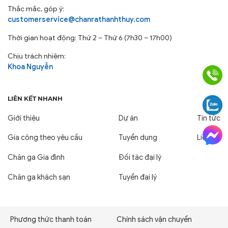
Thắc mắc, góp ý:
customerservice@chanrathanhthuy.com
Thời gian hoạt động: Thứ 2 – Thứ 6 (7h30 – 17h00)
Chịu trách nhiệm:
Khoa Nguyễn
LIÊN KẾT NHANH
Giới thiệu
Dự án
Tin tức
Gia công theo yêu cầu
Tuyển dụng
Liên hệ
Chăn ga Gia đình
Đối tác đại lý
Lợi Ích Nổi Bật Khi Đầu Tư Thảm
Chăn ga khách sạn
Tuyển đại lý
Chân Cotton Thanh Thủy
Tạo Ấn Tượng Chuyên Nghiệp: Thể hiện sự chú trọng
Phương thức thanh toán
Chính sách vận chuyển
đến từng chi tiết nhỏ, góp phần xây dựng hình ảnh