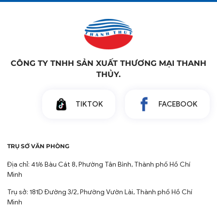
tự nhiên mang lại cảm giác mềm mại, êm ái dưới
chân, không gây kích ứng da, phù hợp với môi trường
thư giãn và chăm sóc sức khỏe.
Độ Bền Cao & Dễ Dàng Vệ Sinh: Thảm chân của Chăn
Ra Thanh Thủy được dệt chắc chắn, chịu được tần
CÔNG TY TNHH SẢN XUẤT THƯƠNG MẠI THANH
suất giặt giũ cao mà không bị xù lông hay phai màu.
THỦY.
Sản phẩm dễ dàng vệ sinh, khô nhanh, đảm bảo luôn
sạch sẽ và sẵn sàng phục vụ.
TIKTOK
FACEBOOK
TRỤ SỞ VĂN PHÒNG
Địa chỉ: 41/6 Bàu Cát 8, Phường Tân Bình, Thành phố Hồ Chí
Minh
Trụ sở: 181D Đường 3/2, Phường Vườn Lài, Thành phố Hồ Chí
Minh