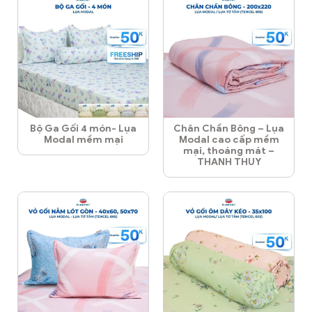
Bộ Ga Gối 4 món- Lụa
Chăn Chần Bông – Lụa
Modal mềm mại
Modal cao cấp mềm
mại, thoáng mát –
THANH THUY