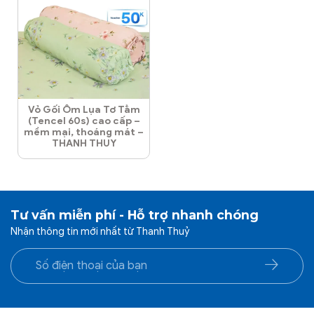
Vỏ Gối Ôm Lụa Tơ Tằm
(Tencel 60s) cao cấp –
mềm mại, thoáng mát –
THANH THUY
Tư vấn miễn phí - Hỗ trợ nhanh chóng
Nhận thông tin mới nhất từ Thanh Thuỷ