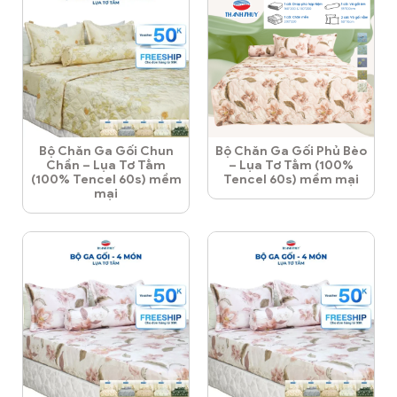
Bộ Chăn Ga Gối Chun
Bộ Chăn Ga Gối Phủ Bèo
Chần – Lụa Tơ Tằm
– Lụa Tơ Tằm (100%
(100% Tencel 60s) mềm
Tencel 60s) mềm mại
mại