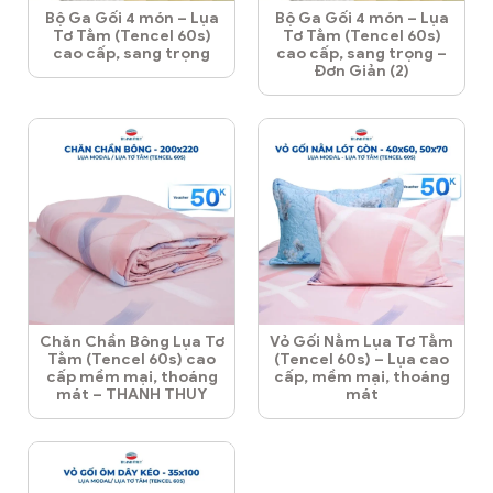
Bộ Ga Gối 4 món – Lụa
Bộ Ga Gối 4 món – Lụa
Tơ Tằm (Tencel 60s)
Tơ Tằm (Tencel 60s)
cao cấp, sang trọng
cao cấp, sang trọng –
Đơn Giản (2)
Chăn Chần Bông Lụa Tơ
Vỏ Gối Nằm Lụa Tơ Tằm
Tằm (Tencel 60s) cao
(Tencel 60s) – Lụa cao
cấp mềm mại, thoáng
cấp, mềm mại, thoáng
mát – THANH THUY
mát