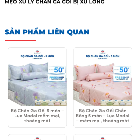
MẸO XỬ LÝ CHĂN GA GỐI BỊ XÙ LÔNG
SẢN PHẨM LIÊN QUAN
Bộ Chăn Ga Gối 5 món –
Bộ Chăn Ga Gối Chần
Lụa Modal mềm mại,
Bông 5 món – Lụa Modal
thoáng mát
– mềm mại, thoáng mát