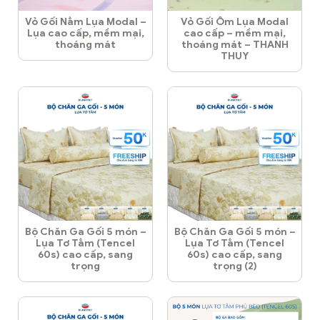
Vỏ Gối Nằm Lụa Modal –
Vỏ Gối Ôm Lụa Modal
Lụa cao cấp, mềm mại,
cao cấp – mềm mại,
thoáng mát
thoáng mát – THANH
THUY
Bộ Chăn Ga Gối 5 món –
Bộ Chăn Ga Gối 5 món –
Lụa Tơ Tằm (Tencel
Lụa Tơ Tằm (Tencel
60s) cao cấp, sang
60s) cao cấp, sang
trọng
trọng (2)