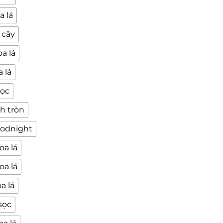
a lá
 cây
a lá
 lá
sọc
h tròn
oodnight
oa lá
oa lá
a lá
sọc