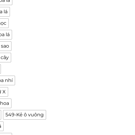
a lá
 lá
sọc
a lá
 sao
 cây
oa nhí
ữ X
 hoa
549-Kẻ ô vuông
á