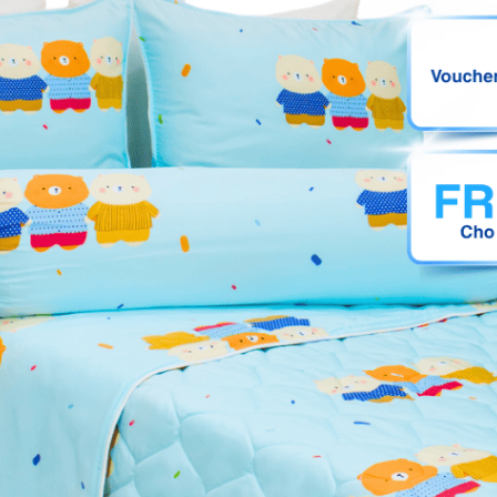
y trước khi cho bột giặt vào
kỳ
. Là ở mặt trái nhằm tránh ảnh hưởng các đường thêu ở mặt 
 với ga để có thể điều chỉnh nhiệt độ tốt nhất. Đặc biệt lưu ý
 chụp, sẽ có sự chênh lệch 3%-5% về màu sắc, ánh sáng cũ