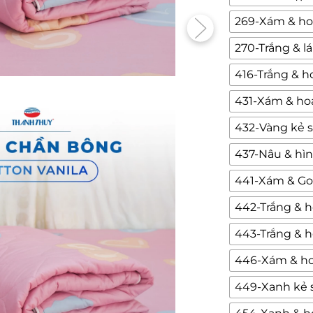
269-Xám & ho
270-Trắng & lá
416-Trắng & ho
431-Xám & hoa
432-Vàng kẻ 
437-Nâu & hìn
441-Xám & G
442-Trắng & h
443-Trắng & h
446-Xám & ho
449-Xanh kẻ 