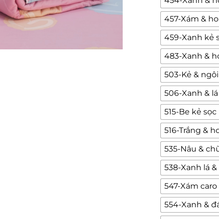
454-Xanh & ho
457-Xám & hoa
459-Xanh kẻ 
483-Xanh & ho
503-Kẻ & ngôi
506-Xanh & lá
515-Be kẻ sọc
516-Trắng & h
535-Nâu & ch
538-Xanh lá &
547-Xám caro
554-Xanh & đ