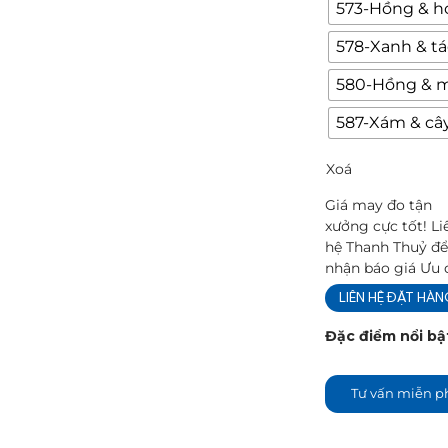
573-Hồng & ho
578-Xanh & t
580-Hồng & 
587-Xám & câ
Xoá
Giá may đo tận
xưởng cực tốt! Li
hệ Thanh Thuỷ đ
nhận báo giá Ưu 
LIÊN HỆ ĐẶT HÀ
Đặc điểm nổi bậ
Tư vấn miễn p