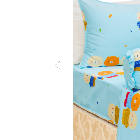
Để nước trong máy giặt đầ
Vệ sinh chăn ga gối định 
Là (ủi) khi ga còn hơi ẩm
hướng dẫn là, ủi có đi kèm
LƯU Ý:
Hình ảnh thật do THANHTHUY