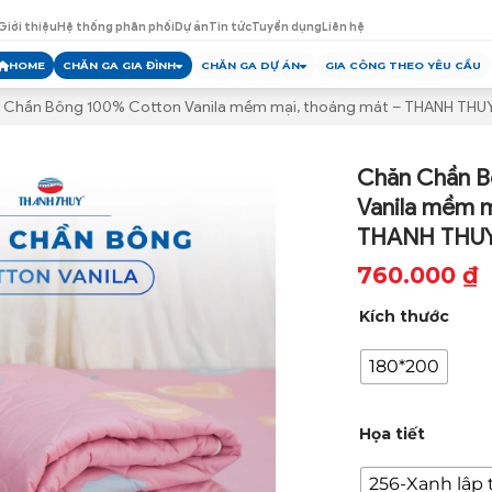
Giới thiệu
Hệ thống phân phối
Dự án
Tin tức
Tuyển dụng
Liên hệ
HOME
CHĂN GA GIA ĐÌNH
CHĂN GA DỰ ÁN
GIA CÔNG THEO YÊU CẦU
 Chần Bông 100% Cotton Vanila mềm mại, thoáng mát – THANH THU
Chăn Chần 
Vanila mềm m
THANH THU
760.000
₫
Kích thước
180*200
Họa tiết
256-Xanh lập 