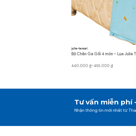
julie-tencel
Bộ Chăn Ga Gối 4 món – Lụa Julie T
Khoảng
440.000
₫
–
455.000
₫
giá:
từ
440.000 ₫
đến
455.000 ₫
Tư vấn miễn phí 
Nhận thông tin mới nhất từ Th