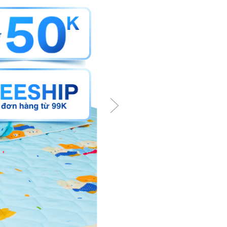
trên. Chú ý đến các tem
 KHÔNG là với vải bông...
ng như các yêu tố khác