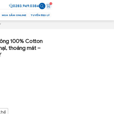
0
0283.949.0384
MUA SẮM ONLINE
TUYỂN ĐẠI LÝ
Y
Bông 100% Cotton
ại, thoáng mát –
Y
thể