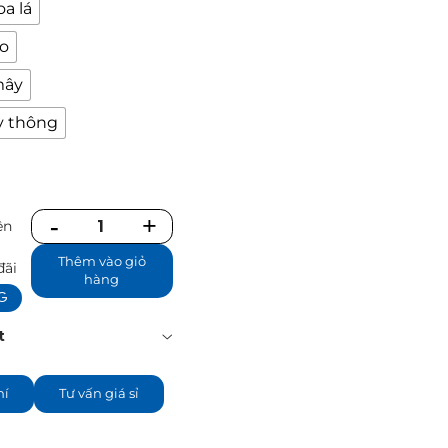
a lá
áo
mây
y thông
ên
Số
ể
lượng
Thêm vào giỏ
đãi
hàng
NG
t
hí
Tư vấn giá sỉ