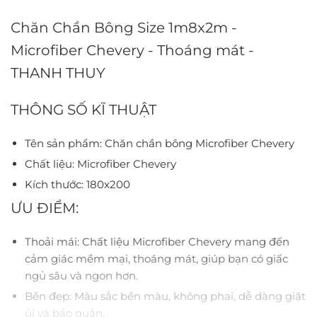
Chăn Chần Bông Size 1m8x2m -
Microfiber Chevery - Thoáng mát -
THANH THUY
THÔNG SỐ KĨ THUẬT
Tên sản phẩm: Chăn chần bông Microfiber Chevery
Chất liệu: Microfiber Chevery
Kích thước: 180x200
ƯU ĐIỂM:
Thoải mái: Chất liệu Microfiber Chevery mang đến
cảm giác mềm mại, thoáng mát, giúp bạn có giấc
ngủ sâu và ngon hơn.
Bền đẹp: Màu sắc bền màu, không phai, dễ dàng giặt
ủi và bảo quản.