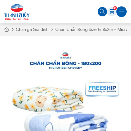
0
Chăn ga Gia đình
Chăn Chần Bông Size 1m8x2m – Microf