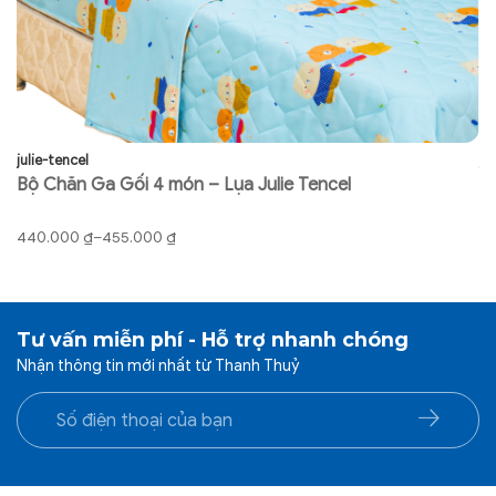
Hình ảnh thật do THANHTHUY chụp, sẽ có sự chênh
lệch 3%-5% về màu sắc, ánh sáng cũng như các yêu tố
khác.
julie-tencel
ju
Bộ Chăn Ga Gối 4 món – Lụa Julie Tencel
B
Khoảng
K
440.000
₫
–
455.000
₫
9
giá:
gi
từ
từ
440.000 ₫
91
đến
đ
Tư vấn miễn phí - Hỗ trợ nhanh chóng
455.000 ₫
92
Nhận thông tin mới nhất từ Thanh Thuỷ