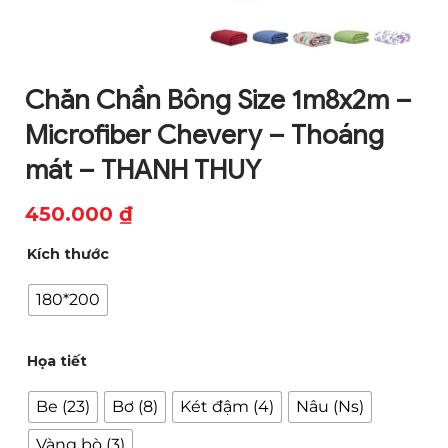
Chăn Chần Bông Size 1m8x2m –
Microfiber Chevery – Thoáng
mát – THANH THUY
450.000
₫
Kích thước
180*200
Họa tiết
Be (23)
Bơ (8)
Két đậm (4)
Nâu (Ns)
Vàng bò (3)