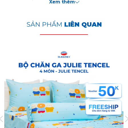
Xem thêm
Đa năng: Phù hợp với mọi mùa và mọi loại thời tiết.
Giá cả hợp lý: Sản phẩm chất lượng cao với giá cả
cạnh tranh.
SẢN PHẨM
LIÊN QUAN
HƯỚNG DẪN SỬ DỤNG VÀ BẢO QUẢN:
Không giặt chung sản phẩm với các loại vải khác, đặc
biệt là các loại vải bề mặt cứng, có dây kéo dạng lớn
hoặc có thành phần polyester, có thể làm hỏng bề
mặt vải và làm sản phẩm bị xù lông.
Không sử dụng thuốc tẩy hoặc các loại nước giặt có
chứa thành phần thuốc tẩy.
Không sấy sản phẩm ở mức nhiệt độ quá cao hoặc
phơi trực tiếp dưới ánh nắng gắt
Bảo quản sản phẩm ở nơi khô ráo, thoáng mát, tránh
ánh sáng trực tiếp của mặt trời.
LƯU Ý: