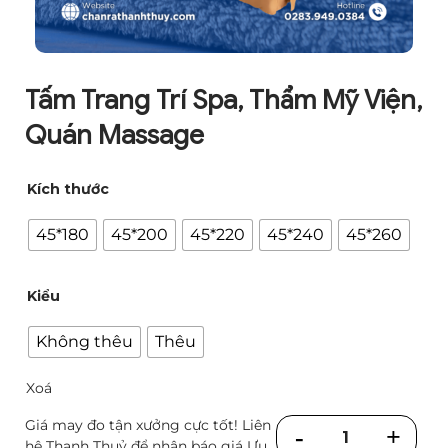
Tấm Trang Trí Spa, Thẩm Mỹ Viện,
Quán Massage
Kích thước
45*180
45*200
45*220
45*240
45*260
Kiểu
Không thêu
Thêu
Xoá
Giá may đo tận xưởng cực tốt! Liên
Số
hệ Thanh Thuỷ để nhận báo giá Ưu