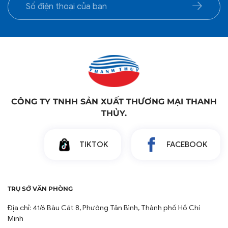
Hoàn Thiện Không Gian & Nâng Cao Trải Nghiệm Thị
Giác: Một chiếc giường được bày trí đẹp mắt sẽ tạo
ấn tượng chuyên nghiệp ngay từ cái nhìn đầu tiên,
giúp khách hàng cảm thấy được chăm sóc chu đáo
và tận hưởng một không gian thư giãn đúng nghĩa.
Chất Liệu Cao Cấp & Bền Đẹp: Tấm trang trí của
Chăn Ra Thanh Thủy được làm từ chất liệu vải cao
cấp, bền màu, ít nhăn và dễ dàng vệ sinh. Điều này
CÔNG TY TNHH SẢN XUẤT THƯƠNG MẠI THANH
đảm bảo sản phẩm luôn giữ được vẻ đẹp ban đầu,
THỦY.
phù hợp với tần suất sử dụng và giặt giũ trong môi
trường kinh doanh dịch vụ.
TIKTOK
FACEBOOK
TRỤ SỞ VĂN PHÒNG
Địa chỉ: 41/6 Bàu Cát 8, Phường Tân Bình, Thành phố Hồ Chí
Minh