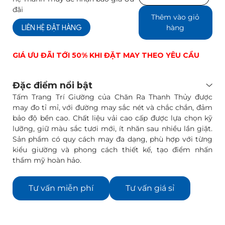
lượng
đãi
Thêm vào giỏ
LIÊN HỆ ĐẶT HÀNG
hàng
GIÁ ƯU ĐÃI TỚI 50% KHI ĐẶT MAY THEO YÊU CẦU
Đặc điểm nổi bật
Tấm Trang Trí Giường của Chăn Ra Thanh Thủy được
may đo tỉ mỉ, với đường may sắc nét và chắc chắn, đảm
bảo độ bền cao. Chất liệu vải cao cấp được lựa chọn kỹ
lưỡng, giữ màu sắc tươi mới, ít nhăn sau nhiều lần giặt.
Sản phẩm có quy cách may đa dạng, phù hợp với từng
kiểu giường và phong cách thiết kế, tạo điểm nhấn
thẩm mỹ hoàn hảo.
Tư vấn miễn phí
Tư vấn giá sỉ