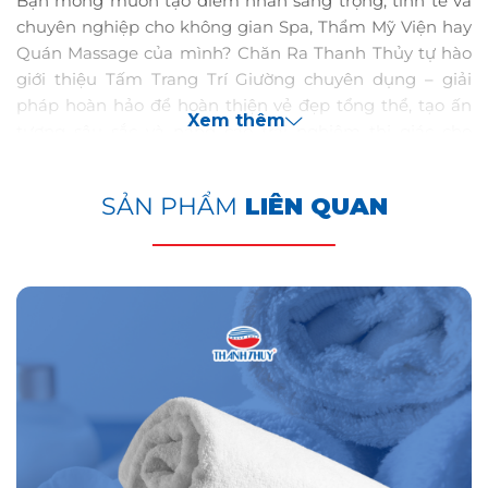
Bạn mong muốn tạo điểm nhấn sang trọng, tinh tế và
chuyên nghiệp cho không gian Spa, Thẩm Mỹ Viện hay
Quán Massage của mình? Chăn Ra Thanh Thủy tự hào
giới thiệu Tấm Trang Trí Giường chuyên dụng – giải
pháp hoàn hảo để hoàn thiện vẻ đẹp tổng thể, tạo ấn
Xem thêm
tượng sâu sắc và nâng cao trải nghiệm thị giác cho
khách hàng.
SẢN PHẨM
LIÊN QUAN