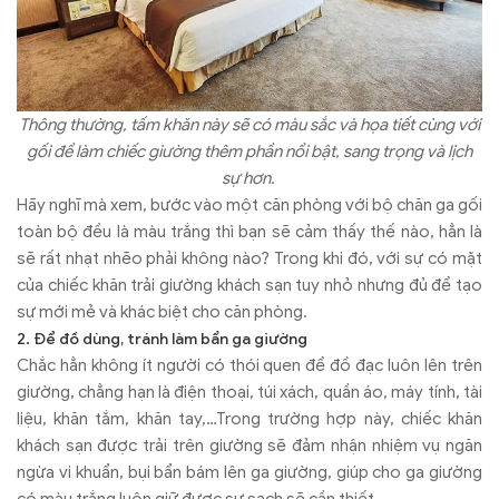
Thông thường, tấm khăn này sẽ có màu sắc và họa tiết cùng với
gối để làm chiếc giường thêm phần nổi bật, sang trọng và lịch
sự hơn.
Hãy nghĩ mà xem, bước vào một căn phòng với bộ chăn ga gối
toàn bộ đều là màu trắng thì bạn sẽ cảm thấy thế nào, hẳn là
sẽ rất nhạt nhẽo phải không nào? Trong khi đó, với sự có mặt
của chiếc khăn trải giường khách sạn tuy nhỏ nhưng đủ để tạo
sự mới mẻ và khác biệt cho căn phòng.
2. Để đồ dùng, tránh làm bẩn ga giường
Chắc hẳn không ít người có thói quen để đồ đạc luôn lên trên
giường, chẳng hạn là điện thoại, túi xách, quần áo, máy tính, tài
liệu, khăn tắm, khăn tay,…Trong trường hợp này, chiếc khăn
khách sạn được trải trên giường sẽ đảm nhận nhiệm vụ ngăn
ngừa vi khuẩn, bụi bẩn bám lên ga giường, giúp cho ga giường
có màu trắng luôn giữ được sự sạch sẽ cần thiết.