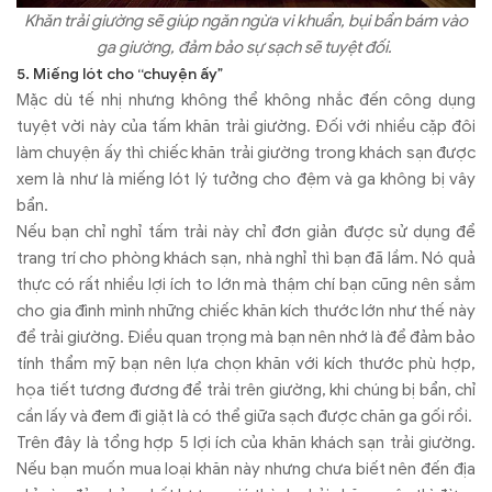
Khăn trải giường sẽ giúp ngăn ngừa vi khuẩn, bụi bẩn bám vào
ga giường, đảm bảo sự sạch sẽ tuyệt đối.
5. Miếng lót cho “chuyện ấy”
Mặc dù tế nhị nhưng không thể không nhắc đến công dụng
tuyệt vời này của tấm khăn trải giường. Đối với nhiều cặp đôi
làm chuyện ấy thì chiếc khăn trải giường trong khách sạn được
xem là như là miếng lót lý tưởng cho đệm và ga không bị vây
bẩn.
Nếu bạn chỉ nghỉ tấm trải này chỉ đơn giản được sử dụng để
trang trí cho phòng khách sạn, nhà nghỉ thì bạn đã lầm. Nó quả
thực có rất nhiều lợi ích to lớn mà thậm chí bạn cũng nên sắm
cho gia đình mình những chiếc khăn kích thước lớn như thế này
để trải giường. Điều quan trọng mà bạn nên nhớ là để đảm bảo
tính thẩm mỹ bạn nên lựa chọn khăn với kích thước phù hợp,
họa tiết tương đương để trải trên giường, khi chúng bị bẩn, chỉ
cần lấy và đem đi giặt là có thể giữa sạch được chăn ga gối rồi.
Trên đây là tổng hợp 5 lợi ích của khăn khách sạn trải giường.
Nếu bạn muốn mua loại khăn này nhưng chưa biết nên đến địa