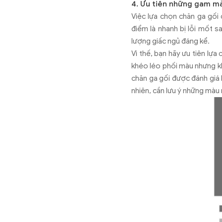
4. Ưu tiên những gam mà
Việc lựa chọn chăn ga gối
điểm là nhanh bị lỗi mốt 
lượng giấc ngủ đáng kể.
Vì thế, bạn hãy ưu tiên lự
khéo léo phối màu nhưng k
chăn ga gối được đánh giá l
nhiên, cần lưu ý những màu