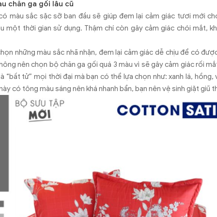
u chăn ga gối lâu cũ
 có màu sắc sặc sỡ ban đầu sẽ giúp đem lại cảm giác tươi mới c
sau một thời gian sử dụng. Thậm chí còn gây cảm giác chói mắt, k
a chọn những màu sắc nhã nhặn, đem lại cảm giác dễ chịu để có đượ
hông nên chọn bộ chăn ga gối quá 3 màu vì sẽ gây cảm giác rối mắ
à “bất tử” mọi thời đại mà bạn có thể lựa chọn như: xanh lá, hồng, và
 này có tông màu sáng nên khá nhanh bẩn, bạn nên vệ sinh giặt giũ 