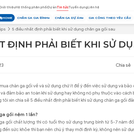
Giới thiệu
Hệ thống phân phối
Dự án
Tin tức
Tuyển dụng
Liên hệ
HOME
CHĂN GA GIA ĐÌNH
CHĂN GA DỰ ÁN
GIA CÔNG THEO YÊU CẦU
ips
5 điều nhất định phải biết khi sử dụng chăn ga gối sau
T ĐỊNH PHẢI BIẾT KHI SỬ D
U
23
Chia sẻ
mua chăn ga gối về và sử dụng chứ ít để ý đến việc sử dụng và bảo 
 và đảm bảo an toàn khi sử dụng hay không nó phụ thuộc vào cách 
g tôi xin chia sẻ 5 điều nhất định phải biết khi sử dụng chăn ga gối 
 ga gối nệm 1 lần?
a gối chất lượng thì có tuổi thọ sử dụng trung bình từ 5-7 năm đối
g đến sức khỏe thì bạn nên chú ý thay mới định kỳ, không nên sử dụ