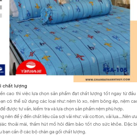
i chất lượng
n cao thì việc lựa chọn sản phẩm đạt chất lượng tốt ngay từ đầu 
bạn có thể sử dụng các loại như: nệm lò xo, nệm bông ép, nệm ca
n để được tư vấn, kiểm tra và lựa chọn sản phẩm nệm phù hợp.
g nên để ý đến chất liệu của sợi vải như: vải cotton, vải lụa….Nên ưu
giác thoải mái, thấm hút mồ hôi đảm bảo tốt cho sức khỏe. Đặc bi
u bạn cần ở các bộ chăn ga gối chất lượng.