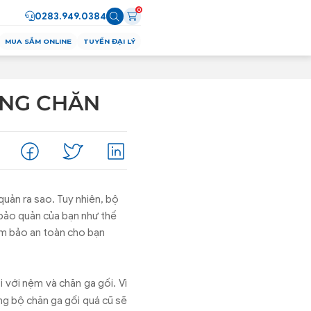
0
0283.949.0384
MUA SẮM ONLINE
TUYỂN ĐẠI LÝ
ỤNG CHĂN
quản ra sao. Tuy nhiên, bộ
bảo quản của bạn như thế
đảm bảo an toàn cho bạn
 với nệm và chăn ga gối. Vì
ng bộ chăn ga gối quá cũ sẽ