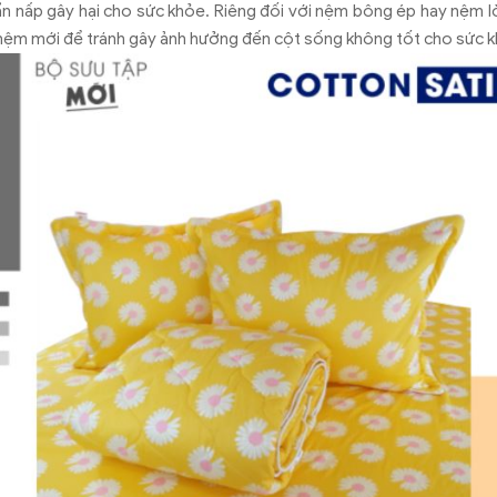
 ẩn nấp gây hại cho sức khỏe. Riêng đối với nệm bông ép hay nệm l
 nệm mới để tránh gây ảnh hưởng đến cột sống không tốt cho sức 