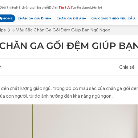
Giới thiệu
Hệ thống phân phối
Dự án
Tin tức
Tuyển dụng
Liên hệ
HOME
CHĂN GA GIA ĐÌNH
CHĂN GA DỰ ÁN
GIA CÔNG THEO YÊU CẦU
ips
5 Màu Sắc Chăn Ga Gối Đệm Giúp Bạn Ngủ Ngon
 CHĂN GA GỐI ĐỆM GIÚP BẠ
4
Chia sẻ
 đến chất lượng giấc ngủ, trong đó có màu sắc của chăn ga gối đệ
ủa con người, từ đó ảnh hưởng đến khả năng ngủ ngon.