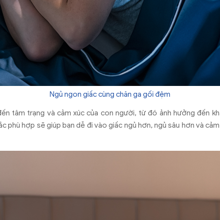
Ngủ ngon giấc cùng chăn ga gối đệm
đến tâm trạng và cảm xúc của con người, từ đó ảnh hưởng đến kh
c phù hợp sẽ giúp bạn dễ đi vào giấc ngủ hơn, ngủ sâu hơn và cảm 