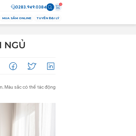
0
0283.949.0384
MUA SẮM ONLINE
TUYỂN ĐẠI LÝ
N NGỦ
m. Màu sắc có thể tác động