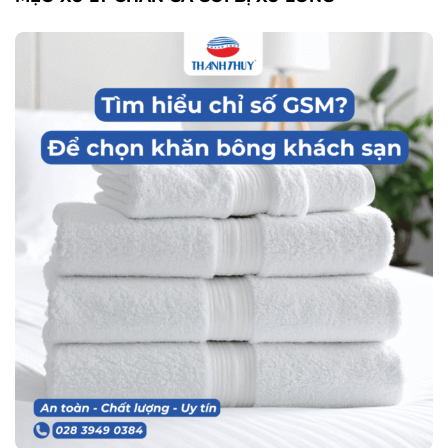
MSDN: 0303433122
Điện thoại:
Khách hàng Doanh nghiệp:
0283.949.0384
Khách hàng
Đại lý/Nhà phân phối:
0909.753.773
Khách hàng Mua Lẻ:
0938.694.065
THÔNG TIN LIÊN HỆ
Tổng Đài Tư Vấn:
0283.949.0384
Đặt hàng: