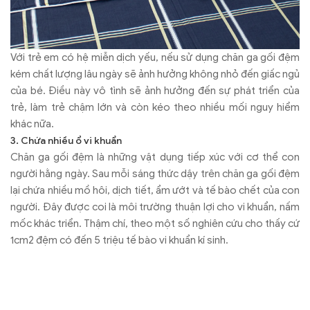
Với trẻ em có hệ miễn dịch yếu, nếu sử dụng chăn ga gối đệm
kém chất lượng lâu ngày sẽ ảnh hưởng không nhỏ đến giấc ngủ
của bé. Điều này vô tình sẽ ảnh hưởng đến sự phát triển của
trẻ, làm trẻ chậm lớn và còn kéo theo nhiều mối nguy hiểm
khác nữa.
3. Chứa nhiều ổ vi khuẩn
Chăn ga gối đệm là những vật dụng tiếp xúc với cơ thể con
người hằng ngày. Sau mỗi sáng thức dậy trên chăn ga gối đệm
lại chứa nhiều mồ hôi, dịch tiết, ẩm ướt và tế bào chết của con
người. Đây được coi là môi trường thuận lợi cho vi khuẩn, nấm
mốc khác triển. Thậm chí, theo một số nghiên cứu cho thấy cứ
1cm2 đệm có đến 5 triệu tế bào vi khuẩn kí sinh.
Đây quả thực là một con số khổng lồ. Tuy nhiên với những bộ
chăn ga gối cao cấp với độ thông thoáng và khả năng hạn chế