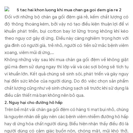
Đối với những bộ chăn ga gối đệm giá rẻ, kếm chất lượng có
độ thông thoáng kém, bởi vậy nó tạo điều kiện thuận lợi để vi
khuẩn phát triển, bụi cotton bay lơ lửng trong không khí kéo
theo nguy cơ gây dị ứng. Điều này càng nghiêm trọng hơn với
gia đình có người già, trẻ nhỏ, người có tiền sử mắc bệnh viêm
xoang, viêm mũi dị ứng,…
Không những vậy sau khi mua chăn ga gối đệm về không giặt
giũ mà đem sử dụng ngay thì lớp vải và các sợi bông sẽ tích tụ
vi khuẩn lớn. Kết quả chúng sẽ sinh sôi, phát triển và gây nguy
hại đến sức khỏe của người dùng. Do đó việc chọn sản phẩm
chất lượng cũng như vệ sinh chúng sạch sẽ trước khi sử dụng là
điều cần thiết mà bạn không nên bỏ qua.
2. Nguy hại cho đường hô hấp
Trên bề mặt vải chăn ga gối đệm có hàng ti mạt bụi nhỏ, chúng
là nguyên nhân dễ gây nên các bệnh viêm nhiễm đường hô hấp
hay dị ứng hóa chất người dùng. Biểu hiện nhận thấy điều đó là
người dùng có cảm giác buồn nôn, chóng mặt, mũi khó thở,