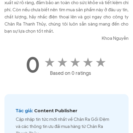
Tin tức
REVIEW CHI TIẾT CÁC LOẠI NỆM: NỆM LÒ XO,
NỆM BÔNG ÉP, NỆM CAO SU