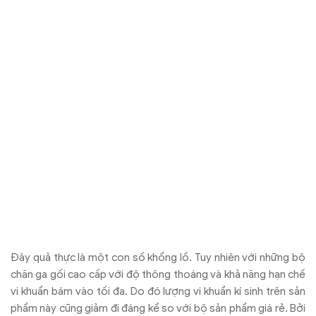
vi khuẩn bám vào tối đa. Do đó lượng vi khuẩn kí sinh trên sản
phẩm này cũng giảm đi đáng kể so với bộ sản phẩm giá rẻ. Bởi
vậy mà ngay từ ban đầu lựa chọn chăn ga gối chất lượng là
một quyết định cực kỳ đúng đắn.
4. Giảm chất lượng giấc ngủ
1/3 thời gian của cuộc đời con người dành để ngủ, điều đó cũng
có nghĩa rằng thời gian gắn bó với bộ chăn ga gối đệm trong
cuộc đời là rất lớn. Một mẫu chăn ga gối giá rẻ sẽ khiến cho cơ
thể bị dị ứng, ngứa ngáy, tạo cảm giác hầm nóng bởi khả năng
thấm hút mồ hôi kém. Ngoài ra nó cũng có thể gây nên một số
tác hại như đau mỏi cơ, viêm da, viêm đường hô hấp, ảnh
hưởng đến chất lượng của giấc ngủ, vì vậy mà tránh xa sản
phẩm này là điều bạn nên làm lúc này.
5. Tốn kém
Nếu bạn suy nghĩ chọn chăn ga gối đệm giá rẻ để tiết kiệm chi
phí là một sai lầm. Bởi sản phẩm này nhanh bị xuống cấp, hư