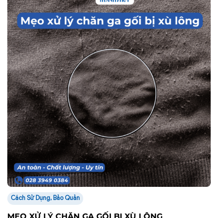
CÔNG TY TNHH SẢN XUẤT THƯƠNG MẠI THANH
THỦY.
TIKTOK
FACEBOOK
TRỤ SỞ VĂN PHÒNG
Địa chỉ: 41/6 Bàu Cát 8, Phường Tân Bình, Thành phố Hồ Chí
Minh
Trụ sở: 181D Đường 3/2, Phường Vườn Lài, Thành phố Hồ Chí
Minh