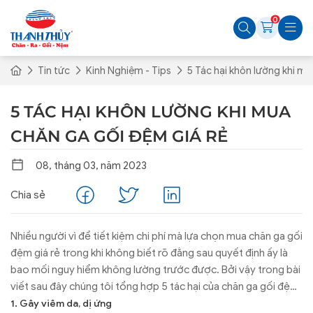
0
Tin tức
Kinh Nghiệm - Tips
5 Tác hại khôn lường khi mu
5 TÁC HẠI KHÔN LƯỜNG KHI MUA
CHĂN GA GỐI ĐỆM GIÁ RẺ
08, tháng 03, năm 2023
Chia sẻ
Nhiều người vì để tiết kiệm chi phí mà lựa chọn mua chăn ga gối
đệm giá rẻ trong khi không biết rõ đằng sau quyết định ấy là
bao mối nguy hiểm không lường trước được. Bởi vậy trong bài
viết sau đây chúng tôi tổng hợp 5 tác hại của chăn ga gối đệm
giá rẻ, tham khảo để tránh đưa ra quyết định sai lầm này.
1. Gây viêm da, dị ứng