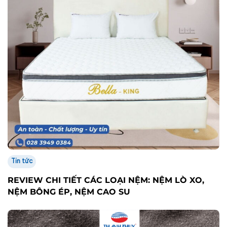
Tin tức
TÌM HIỂU CHỈ SỐ GSM ĐỂ CHỌN KHĂN BÔNG
KHÁCH SẠN
Tư vấn miễn phí - Hỗ trợ nhanh chóng
Nhận thông tin mới nhất từ Thanh Thuỷ