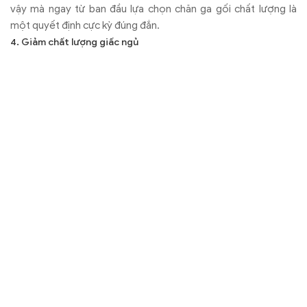
hỏng và buộc bạn phải thay mới rất nhiều lần. Trong khi đó
chăn ga gối cao cấp dù ban đầu bạn bỏ ra số tiền lớn nhưng nó
lại đảm bảo an toàn cho sức khỏe, lại bên lâu khi sử dụng, nhờ
vậy mà bạn có thể tiết kiệm được kha khá ngân sách.
Vì vậy tốt nhất bạn nên mua chăn ga gối đệm với nguồn gốc
xuất xứ rõ ràng, đảm bảo an toàn cho sức khỏe và tiết kiệm chi
phí. Còn nếu chưa biết nên tìm mua sản phẩm này ở đâu uy tín,
chất lượng, hãy nhấc điện thoại lên và gọi ngay cho công ty
Chăn Ra Thanh Thủy, chúng tôi luôn sẵn sàng mang đến cho
bạn sự lựa chọn tốt nhất.
Khoa Nguyễn
0
★
★
★
★
★
Based on 0 ratings