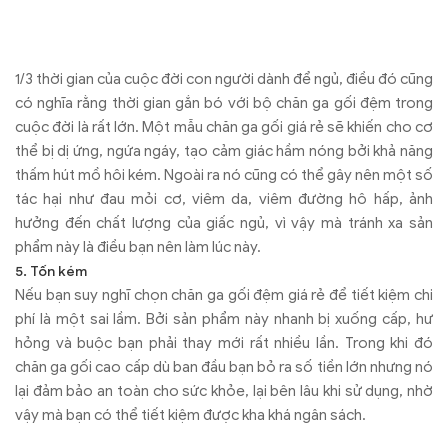
Tác giả:
Content Publisher
Cập nhập tin tức mới nhất về Chăn Ra Gối Đệm
và các thông tin ưu đãi mua hàng từ Chăn Ra
Thanh Thủy
Theo dõi chúng tôi trên các
nền tảng:
Xem thêm:
Màu sắc chăn ga gối ảnh hưởng đến giấc ngủ
như thế nào?
TIN TỨC LIÊN QUAN