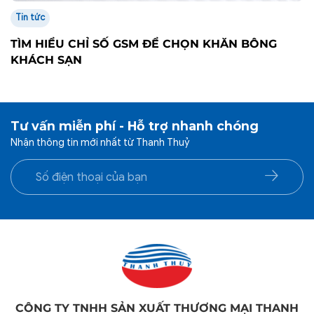
sales@chanrathanhthuy.com
Thắc mắc, góp ý:
customerservice@chanrathanhthuy.com
Thời gian hoạt động: Thứ 2 – Thứ 6 (7h30 – 17h00)
Chịu trách nhiệm:
Khoa Nguyễn
LIÊN KẾT NHANH
Giới thiệu
Dự án
Tin tức
Gia công theo yêu cầu
Tuyển dụng
Liên hệ
Chăn ga Gia đình
Đối tác đại lý
Chăn ga khách sạn
Tuyển đại lý