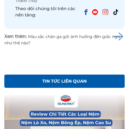
Cách Sử Dụng, Bảo Quản
MẸO XỬ LÝ CHĂN GA GỐI BỊ XÙ LÔNG