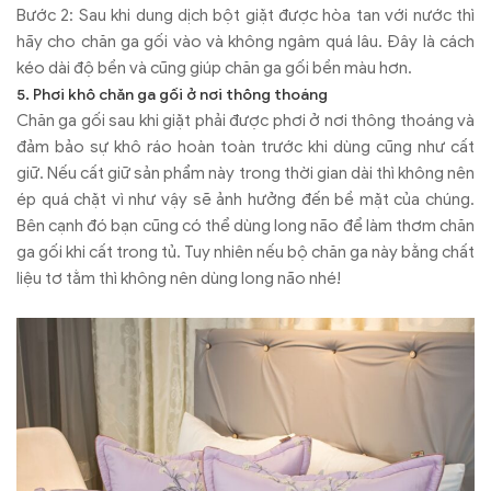
Bước 2: Sau khi dung dịch bột giặt được hòa tan với nước thì
hãy cho chăn ga gối vào và không ngâm quá lâu. Đây là cách
kéo dài độ bền và cũng giúp chăn ga gối bền màu hơn.
5. Phơi khô chăn ga gối ở nơi thông thoáng
Chăn ga gối sau khi giặt phải được phơi ở nơi thông thoáng và
đảm bảo sự khô ráo hoàn toàn trước khi dùng cũng như cất
giữ. Nếu cất giữ sản phẩm này trong thời gian dài thì không nên
ép quá chặt vì như vậy sẽ ảnh hưởng đến bề mặt của chúng.
Bên cạnh đó bạn cũng có thể dùng long não để làm thơm chăn
ga gối khi cất trong tủ. Tuy nhiên nếu bộ chăn ga này bằng chất
liệu tơ tằm thì không nên dùng long não nhé!