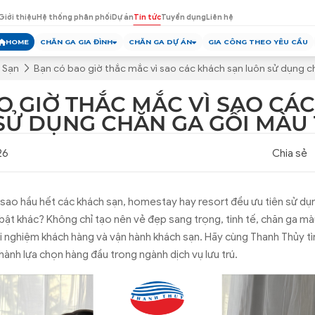
Giới thiệu
Hệ thống phân phối
Dự án
Tin tức
Tuyển dụng
Liên hệ
HOME
CHĂN GA GIA ĐÌNH
CHĂN GA DỰ ÁN
GIA CÔNG THEO YÊU CẦU
 Sạn
Bạn có bao giờ thắc mắc vì sao các khách sạn luôn sử dụng c
O GIỜ THẮC MẮC VÌ SAO CÁ
SỬ DỤNG CHĂN GA GỐI MÀU 
26
Chia sẻ
 sao hầu hết các khách sạn, homestay hay resort đều ưu tiên sử dụ
bật khác? Không chỉ tạo nên vẻ đẹp sang trọng, tinh tế, chăn ga m
rải nghiệm khách hàng và vận hành khách sạn. Hãy cùng Thanh Thủy tì
hành lựa chọn hàng đầu trong ngành dịch vụ lưu trú.