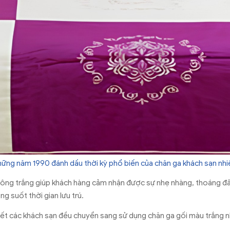
hững năm 1990 đánh dấu thời kỳ phổ biến của chăn ga khách sạn nh
ông trắng giúp khách hàng cảm nhận được sự nhẹ nhàng, thoáng đã
g suốt thời gian lưu trú.
 hết các khách sạn đều chuyển sang sử dụng chăn ga gối màu trắng 