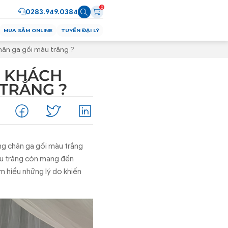
0
0283.949.0384
MUA SẮM ONLINE
TUYỂN ĐẠI LÝ
hăn ga gối màu trắng ?
C KHÁCH
TRẮNG ?
ng chăn ga gối màu trắng
àu trắng còn mang đến
m hiểu những lý do khiến