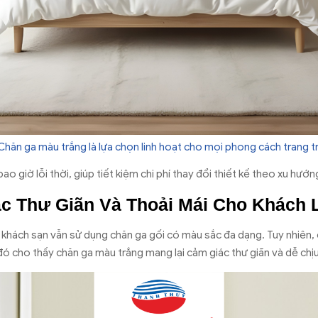
Chăn ga màu trắng là lựa chọn linh hoạt cho mọi phong cách trang tr
o giờ lỗi thời, giúp tiết kiệm chi phí thay đổi thiết kế theo xu hướn
c Thư Giãn Và Thoải Mái Cho Khách 
khách sạn vẫn sử dụng chăn ga gối có màu sắc đa dạng. Tuy nhiên, c
 đó cho thấy chăn ga màu trắng mang lại cảm giác thư giãn và dễ ch