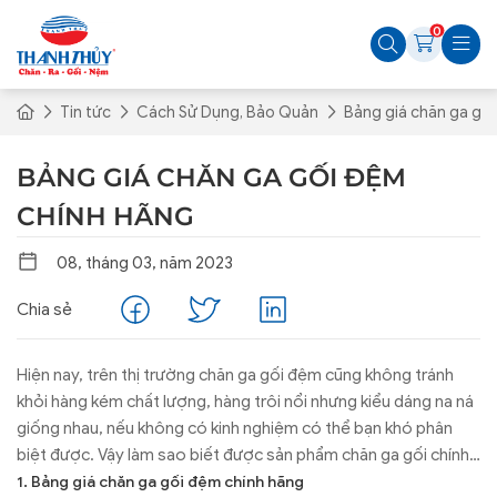
0
Tin tức
Cách Sử Dụng, Bảo Quản
Bảng giá chăn ga gố
BẢNG GIÁ CHĂN GA GỐI ĐỆM
CHÍNH HÃNG
08, tháng 03, năm 2023
Chia sẻ
Hiện nay, trên thị trường chăn ga gối đệm cũng không tránh
khỏi hàng kém chất lượng, hàng trôi nổi nhưng kiểu dáng na ná
giống nhau, nếu không có kinh nghiệm có thể bạn khó phân
biệt được. Vậy làm sao biết được sản phẩm chăn ga gối chính
hãng? Đừng bỏ qua câu trả lời trong bài viết dưới đây nhé!
1. Bảng giá chăn ga gối đệm chính hãng