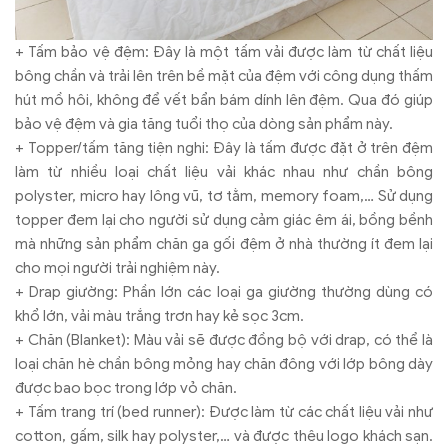
+ Tấm bảo vệ đệm: Đây là một tấm vải được làm từ chất liệu
bông chần và trải lên trên bề mặt của đệm với công dụng thấm
hút mồ hôi, không để vết bẩn bám dính lên đệm. Qua đó giúp
bảo vệ đệm và gia tăng tuổi thọ của dòng sản phẩm này.
+ Topper/tấm tăng tiện nghi: Đây là tấm được đặt ở trên đệm
làm từ nhiều loại chất liệu vải khác nhau như chần bông
polyster, micro hay lông vũ, tơ tằm, memory foam,… Sử dụng
topper đem lại cho người sử dụng cảm giác êm ái, bồng bềnh
mà những sản phẩm chăn ga gối đệm ở nhà thường ít đem lại
cho mọi người trải nghiệm này.
+ Drap giường: Phần lớn các loại ga giường thường dùng có
khổ lớn, vải màu trắng trơn hay kẻ sọc 3cm.
+ Chăn (Blanket): Màu vải sẽ được đồng bộ với drap, có thể là
loại chăn hè chần bông mỏng hay chăn đông với lớp bông dày
được bao bọc trong lớp vỏ chăn.
+ Tấm trang trí (bed runner): Được làm từ các chất liệu vải như
cotton, gấm, silk hay polyster,… và được thêu logo khách sạn.