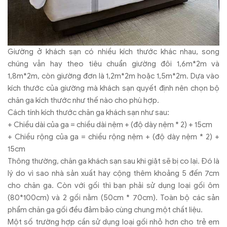
Giường ở khách sạn có nhiều kích thước khác nhau, song
chúng vẫn hay theo tiêu chuẩn giường đôi 1,6m*2m và
1,8m*2m, còn giường đơn là 1,2m*2m hoặc 1,5m*2m. Dựa vào
kích thước của giường mà khách sạn quyết định nên chọn bộ
chăn ga kích thước như thế nào cho phù hợp.
Cách tính kích thước chăn ga khách sạn như sau:
+ Chiều dài của ga = chiều dài nệm + (độ dày nệm * 2) + 15cm
+ Chiều rộng của ga = chiều rộng nệm + (độ dày nệm * 2) +
15cm
Thông thường, chăn ga khách sạn sau khi giặt sẽ bị co lại. Đó là
lý do vì sao nhà sản xuất hay cộng thêm khoảng 5 đến 7cm
cho chăn ga. Còn với gối thì bạn phải sử dụng loại gối ôm
(80*100cm) và 2 gối nằm (50cm * 70cm). Toàn bộ các sản
phẩm chăn ga gối đều đảm bảo cùng chung một chất liệu.
Một số trường hợp cần sử dụng loại gối nhỏ hơn cho trẻ em