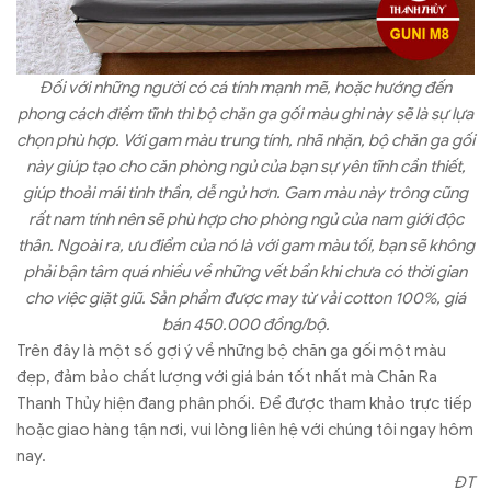
Đối với những người có cá tính mạnh mẽ, hoặc hướng đến
phong cách điềm tĩnh thì bộ chăn ga gối màu ghi này sẽ là sự lựa
chọn phù hợp. Với gam màu trung tính, nhã nhặn, bộ chăn ga gối
này giúp tạo cho căn phòng ngủ của bạn sự yên tĩnh cần thiết,
giúp thoải mái tinh thần, dễ ngủ hơn. Gam màu này trông cũng
rất nam tính nên sẽ phù hợp cho phòng ngủ của nam giới độc
thân. Ngoài ra, ưu điểm của nó là với gam màu tối, bạn sẽ không
phải bận tâm quá nhiều về những vết bẩn khi chưa có thời gian
cho việc giặt giũ. Sản phẩm được may từ vải cotton 100%, giá
bán 450.000 đồng/bộ.
Trên đây là một số gợi ý về những bộ chăn ga gối một màu
đẹp, đảm bảo chất lượng với giá bán tốt nhất mà Chăn Ra
Thanh Thủy hiện đang phân phối. Để được tham khảo trực tiếp
hoặc giao hàng tận nơi, vui lòng liên hệ với chúng tôi ngay hôm
nay.
ĐT