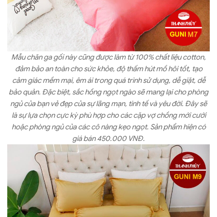
Mẫu chăn ga gối này cũng được làm từ 100% chất liệu cotton,
đảm bảo an toàn cho sức khỏe, độ thấm hút mồ hôi tốt, tạo
cảm giác mềm mại, êm ái trong quá trình sử dụng, dễ giặt, dễ
bảo quản. Đặc biệt, sắc hồng ngọt ngào sẽ mang lại cho phòng
ngủ của bạn vẻ đẹp của sự lãng mạn, tinh tế và yêu đời. Đây sẽ
là sự lựa chọn cực kỳ phù hợp cho các cặp vợ chồng mới cưới
hoặc phòng ngủ của các cô nàng kẹo ngọt. Sản phẩm hiện có
giá bán 450.000 VNĐ.