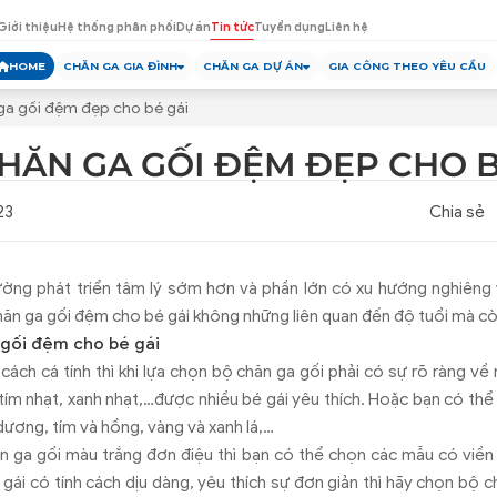
Giới thiệu
Hệ thống phân phối
Dự án
Tin tức
Tuyển dụng
Liên hệ
HOME
CHĂN GA GIA ĐÌNH
CHĂN GA DỰ ÁN
GIA CÔNG THEO YÊU CẦU
a gối đệm đẹp cho bé gái
HĂN GA GỐI ĐỆM ĐẸP CHO B
23
Chia sẻ
hường phát triển tâm lý sớm hơn và phần lớn có xu hướng nghiêng
hăn ga gối đệm cho bé gái không những liên quan đến độ tuổi mà cò
 gối đệm cho bé gái
 cách cá tính thì khi lựa chọn bộ chăn ga gối phải có sự rõ ràng về
tím nhạt, xanh nhạt,…được nhiều bé gái yêu thích. Hoặc bạn có th
dương, tím và hồng, vàng và xanh lá,…
 ga gối màu trắng đơn điệu thì bạn có thể chọn các mẫu có viền
 gái có tính cách dịu dàng, yêu thích sự đơn giản thì hãy chọn bộ c