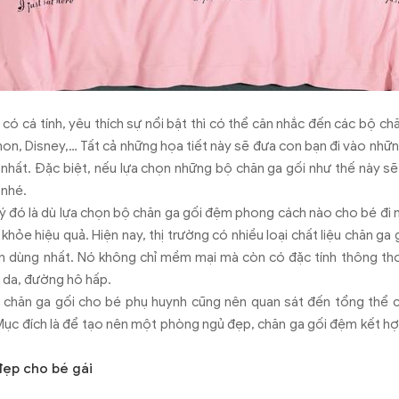
 có cá tính, yêu thích sự nổi bật thì có thể cân nhắc đến các bộ ch
on, Disney,… Tất cả những họa tiết này sẽ đưa con bạn đi vào nh
ú nhất. Đặc biệt, nếu lựa chọn những bộ chăn ga gối như thế này sẽ 
 nhé.
ý đó là dù lựa chọn bộ chăn ga gối đệm phong cách nào cho bé đi
 khỏe hiệu quả. Hiện nay, thị trường có nhiều loại chất liệu chăn g
n dùng nhất. Nó không chỉ mềm mại mà còn có đặc tính thông tho
 da, đường hô hấp.
ộ chăn ga gối cho bé phụ huynh cũng nên quan sát đến tổng thể 
Mục đích là để tạo nên một phòng ngủ đẹp, chăn ga gối đệm kết hợp
đẹp cho bé gái