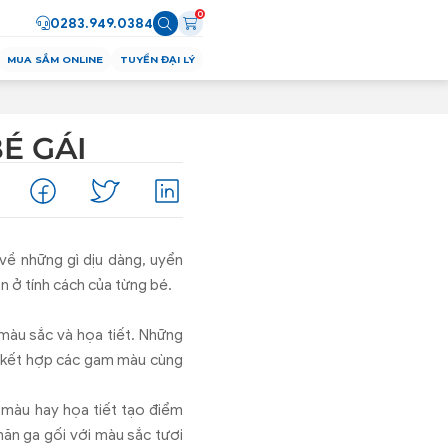
0
0283.949.0384
MUA SẮM ONLINE
TUYỂN ĐẠI LÝ
É GÁI
 về những gì dịu dàng, uyển
n ở tính cách của từng bé.
 màu sắc và họa tiết. Những
ể kết hợp các gam màu cùng
 màu hay họa tiết tạo điểm
hăn ga gối với màu sắc tươi