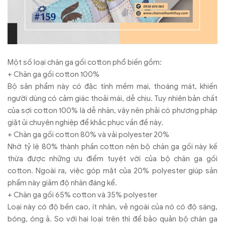
Một số loại chăn ga gối cotton phổ biến gồm:
+ Chăn ga gối cotton 100%
Bộ sản phẩm này có đặc tính mềm mại, thoáng mát, khiến
người dùng có cảm giác thoải mái, dễ chịu. Tuy nhiên bản chất
của sợi cotton 100% là dễ nhăn, vậy nên phải có phương pháp
giặt ủi chuyên nghiệp để khắc phục vấn đề này.
+ Chăn ga gối cotton 80% và vải polyester 20%
Nhờ tỷ lệ 80% thành phần cotton nên bộ chăn ga gối này kế
thừa được những ưu điểm tuyệt vời của bộ chăn ga gối
cotton. Ngoài ra, việc góp mặt của 20% polyester giúp sản
phẩm này giảm độ nhăn đáng kể.
+ Chăn ga gối 65% cotton và 35% polyester
Loại này có độ bền cao, ít nhăn, vẻ ngoài của nó có độ sáng,
bóng, óng ả. So với hai loại trên thì để bảo quản bộ chăn ga