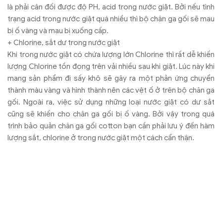
là phải cân đối được độ PH, acid trong nước giặt. Bởi nếu tình
trạng acid trong nước giặt quá nhiều thì bộ chăn ga gối sẽ mau
bị ố vàng và mau bị xuống cấp.
+ Chlorine, sắt dư trong nước giặt
Khi trong nước giặt có chứa lượng lớn Chlorine thì rất dễ khiến
lượng Chlorine tồn đọng trên vải nhiều sau khi giặt. Lúc này khi
mang sản phẩm đi sấy khô sẽ gây ra một phản ứng chuyển
thành màu vàng và hình thành nên các vệt ố ở trên bộ chăn ga
gối. Ngoài ra, việc sử dụng những loại nước giặt có dư sắt
cũng sẽ khiến cho chăn ga gối bị ố vàng. Bởi vậy trong quá
trình bảo quản chăn ga gối cotton bạn cần phải lưu ý đến hàm
lượng sắt, chlorine ở trong nước giặt một cách cẩn thận.
+ Dính kem chống nắng
Thông thường khi bị dính kem chống nắng thì bộ chăn ga gối
cotton sẽ bị ố vàng. Để ngăn ngừa tình trạng đó bạn thì ngay
sau khi bị dính kem chống nắng bạn cần giặt chăn ga gối ngay
để loại bỏ chúng, tránh tình trạng để lâu làm chất có trong kem