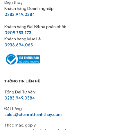
sales@chanrathanhthuy.com
Thắc mắc, góp ý:
customerservice@chanrathanhthuy.com
Thời gian hoạt động: Thứ 2 – Thứ 6 (7h30 – 17h00)
Chịu trách nhiệm:
Khoa Nguyễn
LIÊN KẾT NHANH
Giới thiệu
Dự án
Tin tức
Gia công theo yêu cầu
Tuyển dụng
Liên hệ
Chăn ga Gia đình
Đối tác đại lý
Chăn ga khách sạn
Tuyển đại lý