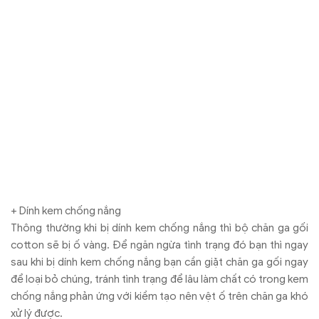
chống nắng phản ứng với kiềm tạo nên vệt ố trên chăn ga khó
xử lý được.
+ Phương pháp giặt
Đối với bộ chăn ga gối 100% cotton thì bạn nên áp dụng hệ
thống giặt ủi công nghiệp hiện đại, đúng quy trình, đó là cách
bảo quản bộ sản phẩm này tốt nhất.
Trên đây là những gợi ý giúp bạn biết cách bảo quản bộ chăn
ga gối cotton hiệu quả nhất. Còn để mua chăn ga gối cotton
đảm bảo chất lượng, uy tín thì hãy liên hệ với công ty Chăn Ra
Thanh Thủy. Chúng tôi với đa dạng mẫu mã, chất liệu, đáp ứng
mọi yêu cầu của khách hàng. Liên hệ để nhận ngay ưu đãi hấp
dẫn.
Khoa Nguyễn
0
★
★
★
★
★
Based on 0 ratings