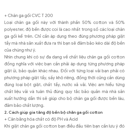
+ Chăn ga gối CVC T 200
Loại chăn ga gối này với thành phần 50% cotton và 50%
polyester, độ bền được coi là cao nhất trong số các loại chăn
ga gối kể trên. Chỉ cần áp dụng theo đúng phương pháp giặt
tẩy mà nhà sản xuất đưa ra thì bạn sẽ đảm bảo kéo dài độ bền
của chúng như ý.
Nhìn chung khi có sự đa dạng về chất liệu chăn ga gối cotton
đồng nghĩa với việc bạn cần phải áp dụng từng phương pháp
giặt ủi, bảo quản khác nhau. Đối với từng loại vải bạn phải có
phương pháp giặt tẩy, sấy khô riêng, đồng thời cũng cần dùng
đúng loại bột giặt, chất tẩy, nước xả vải. Việc am hiểu từng
chất liệu vải và tuân thủ đúng quy tắc bảo quản mà nhà sản
xuất hướng dẫn thì sẽ giúp cho bộ chăn ga gối được bền lâu,
đảm bảo chất lượng.
2. Cách giúp gia tăng độ bền bộ chăn ga gối cotton
+ Cân bằng hóa chất có độ PH và Acid
Khi giặt chăn ga gối cotton bạn điều đầu tiên bạn cần lưu ý đó