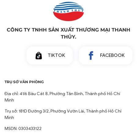
MSDN: 0303433122
Điện thoại:
Khách hàng Doanh nghiệp:
0283.949.0384
Khách hàng
Đại lý/Nhà phân phối:
0909.753.773
Khách hàng Mua Lẻ:
0938.694.065
THÔNG TIN LIÊN HỆ
Tổng Đài Tư Vấn:
0283.949.0384
Đặt hàng: