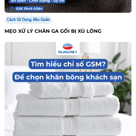
Tin tức
TÌM HIỂU CHỈ SỐ GSM ĐỂ CHỌN KHĂN BÔNG
KHÁCH SẠN
Tư vấn miễn phí - Hỗ trợ nhanh chóng
Nhận thông tin mới nhất từ Thanh Thuỷ