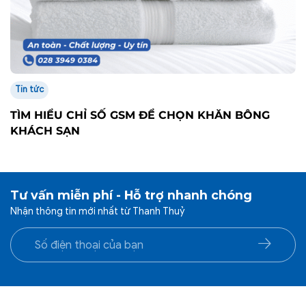
CÔNG TY TNHH SẢN XUẤT THƯƠNG MẠI THANH
THỦY.
TIKTOK
FACEBOOK
TRỤ SỞ VĂN PHÒNG
Địa chỉ: 41/6 Bàu Cát 8, Phường Tân Bình, Thành phố Hồ Chí
Minh
Trụ sở: 181D Đường 3/2, Phường Vườn Lài, Thành phố Hồ Chí
Minh