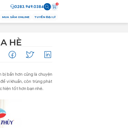
0
0283.949.0384
MUA SẮM ONLINE
TUYỂN ĐẠI LÝ
A HÈ
h bị bẩn hơn cũng là chuyện
để vi khuẩn, côn trùng phát
c hiện tốt hơn bạn nhé.