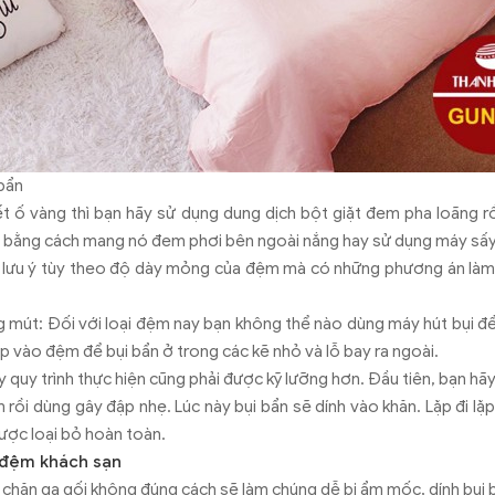
 bẩn
vết ố vàng thì bạn hãy sử dụng dung dịch bột giặt đem pha loãng 
 bằng cách mang nó đem phơi bên ngoài nắng hay sử dụng máy sấ
 lưu ý tùy theo độ dày mỏng của đệm mà có những phương án làm
 mút: Đối với loại đệm nay bạn không thể nào dùng máy hút bụi để
ập vào đệm để bụi bẩn ở trong các kẽ nhỏ và lỗ bay ra ngoài.
y quy trình thực hiện cũng phải được kỹ lưỡng hơn. Đầu tiên, bạn h
m rồi dùng gây đập nhẹ. Lúc này bụi bẩn sẽ dính vào khăn. Lặp đi lặp
được loại bỏ hoàn toàn.
 đệm khách sạn
n chăn ga gối không đúng cách sẽ làm chúng dễ bị ẩm mốc, dính bụi 