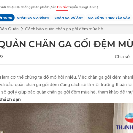
Giới thiệu
Hệ thống phân phối
Dự án
Tin tức
Tuyển dụng
Liên hệ
HOME
CHĂN GA GIA ĐÌNH
CHĂN GA DỰ ÁN
GIA CÔNG THEO YÊU CẦU
 Bảo Quản
Cách bảo quản chăn ga gối đệm mùa hè
QUẢN CHĂN GA GỐI ĐỆM MÙ
23
Chia sẻ
g làm cơ thể chúng ta đổ mồ hôi nhiều. Việc chăn ga gối đệm nhan
 và bảo quản chăn ga gối đệm đúng cách sẽ là môi trường thuận lợi 
t số gợi ý giúp bảo quản chăn ga gối đệm mùa hè, tham khảo để thự
 khách sạn