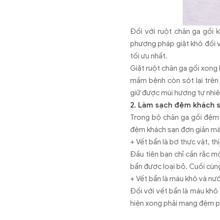
Đối với ruột chăn ga gối 
phương pháp giặt khô đối v
tối ưu nhất.
Giặt ruột chăn ga gối xong 
mầm bệnh còn sót lại trên 
giữ được mùi hương tự nhi
2. Làm sạch đệm khách 
Trong bộ chăn ga gối đệm k
đệm khách sạn đơn giản mà
+ Vết bẩn là bơ thực vật, thị
Đầu tiên bạn chỉ cần rắc m
bẩn được loại bỏ. Cuối cùn
+ Vết bẩn là máu khô và nướ
Đối với vết bẩn là máu khô 
hiện xong phải mang đệm p