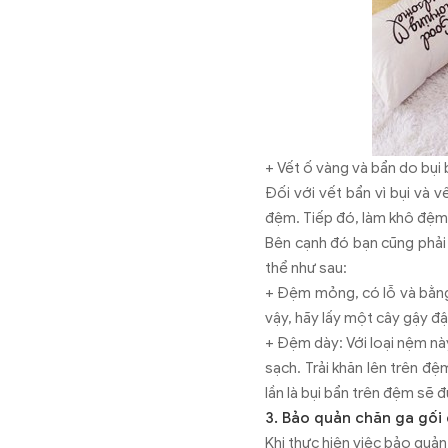
+ Vết ố vàng và bẩn do bụi
Đối với vết bẩn vì bụi và 
đệm. Tiếp đó, làm khô đệm
Bên cạnh đó bạn cũng phải
thể như sau:
+ Đệm mỏng, có lỗ và bằng
vậy, hãy lấy một cây gậy đ
+ Đệm dày: Với loại nệm nà
sạch. Trải khăn lên trên đệ
lần là bụi bẩn trên đệm sẽ 
3. Bảo quản chăn ga gối
Khi thực hiện việc bảo quả