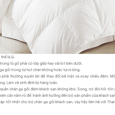
thể là ủi.
trong tủ gỗ phải có lớp giấy hay vải lót bên dưới.
a gối trong túi hút chân không hoặc túi ni lông.
 phải thường xuyên lật để thay đổi bề mặt và xoay chiều đệm. M
ng. Làm vệ sinh định kỳ hàng tuần.
 quản chăn ga gối đệm khách sạn không khó. Song, nó đòi hỏi tốn 
iện cần nắm rõ để tránh ảnh hưởng đến bộ sản phẩm của khách sạn
pháp tốt nhất cho bộ chăn ga gối khách sạn, vậy hãy liên hệ với Th