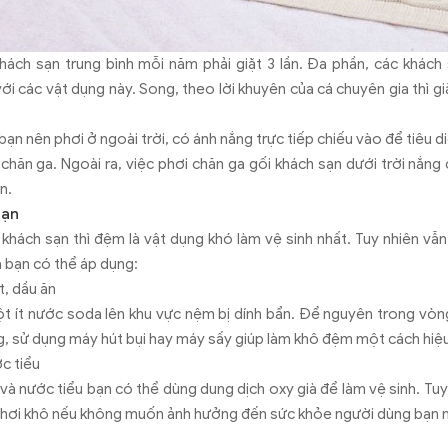
khách sạn trung bình mỗi năm phải giặt 3 lần. Đa phần, các khách
ới các vật dụng này. Song, theo lời khuyên của cá chuyên gia thì gi
bạn nên phơi ở ngoài trời, có ánh nắng trực tiếp chiếu vào để tiêu 
chăn ga. Ngoài ra, việc phơi chăn ga gối khách sạn dưới trời nắng
ên.
sạn
hách sạn thì đệm là vật dụng khó làm vệ sinh nhất. Tuy nhiên vẫ
 bạn có thể áp dụng:
t, dầu ăn
ột ít nước soda lên khu vực nệm bị dính bẩn. Để nguyên trong vòn
g, sử dụng máy hút bụi hay máy sấy giúp làm khô đệm một cách hiệ
c tiểu
và nước tiểu bạn có thể dùng dung dịch oxy già để làm vệ sinh. Tuy
hơi khô nếu không muốn ảnh hưởng đến sức khỏe người dùng bạn 