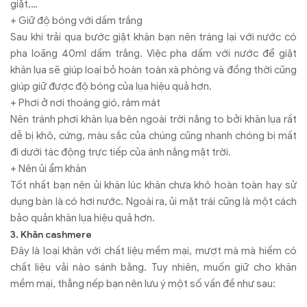
giặt,…
+ Giữ độ bóng với dấm trắng
Sau khi trải qua bước giặt khăn bạn nên tráng lại với nước có
pha loãng 40ml dấm trắng. Việc pha dấm với nước để giặt
khăn lụa sẽ giúp loại bỏ hoàn toàn xà phòng và đồng thời cũng
giúp giữ được độ bóng của lụa hiệu quả hơn.
+ Phơi ở nơi thoáng gió, râm mát
Nên tránh phơi khăn lụa bên ngoài trời nắng to bởi khăn lụa rất
dễ bị khô, cứng, màu sắc của chúng cũng nhanh chóng bị mất
đi dưới tác động trực tiếp của ánh nắng mặt trời.
+ Nên ủi ẩm khăn
Tốt nhất bạn nên ủi khăn lúc khăn chưa khô hoàn toàn hay sử
dụng bàn là có hơi nước. Ngoài ra, ủi mặt trái cũng là một cách
bảo quản khăn lụa hiệu quả hơn.
3. Khăn cashmere
Đây là loại khăn với chất liệu mềm mại, mượt mà mà hiếm có
chất liệu vải nào sánh bằng. Tuy nhiên, muốn giữ cho khăn
mềm mại, thẳng nếp bạn nên lưu ý một số vấn đề như sau: