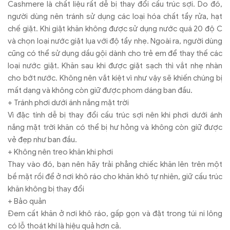
Cashmere là chất liệu rất dễ bị thay đổi cấu trúc sợi. Do đó,
người dùng nên tránh sử dụng các loại hóa chất tẩy rửa, hạt
chế giặt. Khi giặt khăn không được sử dụng nước quá 20 độ C
và chọn loại nước giặt lụa với độ tẩy nhẹ. Ngoài ra, người dùng
cũng có thể sử dụng dầu gội dành cho trẻ em để thay thế các
loại nước giặt. Khăn sau khi được giặt sạch thì vắt nhẹ nhàn
cho bớt nước. Không nên vắt kiệt vì như vậy sẽ khiến chúng bị
mất dạng và không còn giữ được phom dáng ban đầu.
+ Tránh phơi dưới ánh nắng mặt trời
Vì đặc tính dễ bị thay đổi cấu trúc sợi nên khi phơi dưới ánh
nắng mặt trời khăn có thể bị hư hỏng và không còn giữ được
vẻ đẹp như ban đầu.
+ Không nên treo khăn khi phơi
Thay vào đó, bạn nên hãy trải phẳng chiếc khăn lên trên một
bề mặt rồi để ở nơi khô ráo cho khăn khô tự nhiên, giữ cấu trúc
khăn không bị thay đổi
+ Bảo quản
Đem cất khăn ở nơi khô ráo, gấp gọn và đặt trong túi ni lông
có lỗ thoát khí là hiệu quả hơn cả.