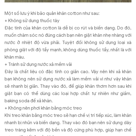
Một số lưu ý khi bảo quản khăn cotton như sau:
+ Không sử dụng thuốc tây
Đặc tính của khăn cotton là dễ bị co rút và biến dạng. Do đó,
muốn chăm sóc nó đúng cách bạn nên giặt khăn nhẹ nhàng với
nước ở nhiệt độ vừa phải. Tuyệt đối không sử dụng loại xà
phòng giặt với độ tẩy mạnh, không dùng thuốc tẩy, nhất là với
khăn màu.
+ Tránh sử dụng nước xả mềm vải
Đây là chất liệu có đặc tính co giãn cao. Vậy nên khi xả khăn
bạn không nên sử dụng nước xả làm mềm vải vì như vậy khăn
sẽ nhanh bị giãn. Thay vào đó, để giúp khăn thơm hơn sau khi
giặt bạn có thể dùng các loại hợp chất tự nhiên như giấm,
baking soda để xả khăn.
+ Không nên phơi khăn bằng móc treo
Khi treo khăn bằng móc treo sẽ hạn chế vị trí tiếp xúc, làm khăn
nhanh bị nhũn và biến dạng. Thay vào đó bạn nên sử dụng dây
treo tráng kẽm với độ bền và độ cứng phù hợp, giúp hạn chế