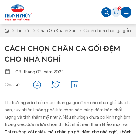
0
Tin tức
Chăn Ga Khách Sạn
Cách chọn chăn ga gối đệ
CÁCH CHỌN CHĂN GA GỐI ĐỆM
CHO NHÀ NGHỈ
08, tháng 03, năm 2023
Chia sẻ
Thị trường với nhiều mẫu chăn ga gối đệm cho nhà nghỉ, khách
sạn, tuy nhiên không phải lựa chọn nào cũng đảm bảo chất
lượng và tính thẩm mỹ như ý. Nếu như bạn chưa có kinh nghiệm
trong việc đưa ra lựa chọn thì tốt nhất nên tham khảo một vài
gợi ý mà chúng tôi chia sẻ sau đây nhé.
Thị trường với nhiều mẫu chăn ga gối đệm cho nhà nghỉ, khách