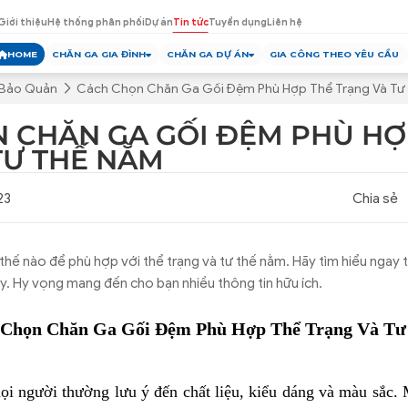
Giới thiệu
Hệ thống phân phối
Dự án
Tin tức
Tuyển dụng
Liên hệ
HOME
CHĂN GA GIA ĐÌNH
CHĂN GA DỰ ÁN
GIA CÔNG THEO YÊU CẦU
 Bảo Quản
Cách Chọn Chăn Ga Gối Đệm Phù Hợp Thể Trạng Và Tư
 CHĂN GA GỐI ĐỆM PHÙ HỢ
TƯ THẾ NẰM
23
Chia sẻ
hế nào để phù hợp với thể trạng và tư thế nằm. Hãy tìm hiểu ngay t
. Hy vọng mang đến cho bạn nhiều thông tin hữu ích.
 Chọn Chăn Ga Gối Đệm Phù Hợp Thể Trạng Và T
i người thường lưu ý đến chất liệu, kiểu dáng và màu sắc. M