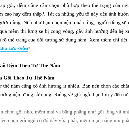
ap gối, đệm cũng cần chọn phù hợp theo thể trạng của ng
cao hay đệm thấp?. Tất cả những yếu tố này đều ảnh hưởng 
gười dùng. Nếu như bạn chọn nệm quá cứng, người dùng sẽ c
quá mềm thì lưng sẽ bị cong võng, gây ảnh hưởng đến hệ 
u rõ thể trạng của đối tượng sử dụng nệm. Xem thêm chi tiết 
?”.
cho sức khỏe
Gối Đệm Theo Tư Thế Nằm
a Gối Theo Tư Thế Nằm
tư thế nằm cũng có ảnh hưởng ít nhiều. Bạn nên chọn các chất 
ường nệm đang sử dụng. Riêng về gối ngủ, bạn lưu ý đến tư t
ên chọn gối nhỏ, mềm mại và bằng phẳng như gối lông vũ nhâ
ên chọn gối ngủ có độ dày vừa phải, mềm mại, nâng niu phần