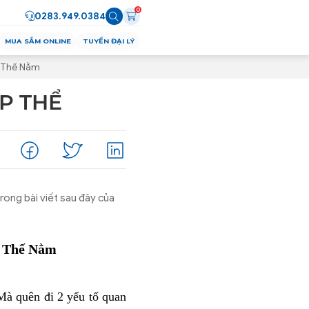
0
0283.949.0384
MUA SẮM ONLINE
TUYỂN ĐẠI LÝ
 Thế Nằm
P THỂ
rong bài viết sau đây của
ư Thế Nằm
à quên đi 2 yếu tố quan 