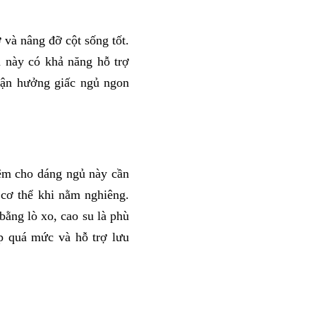
và nâng đỡ cột sống tốt. 
 này có khả năng hỗ trợ 
tận hưởng giấc ngủ ngon 
ệm cho dáng ngủ này cần 
có độ đàn hồi phù hợp, cũng như đảm bảo được khả năng ôm trọn đường cong của cơ thể khi nằm nghiêng. 
ằng lò xo, cao su là phù 
p quá mức và hỗ trợ lưu 