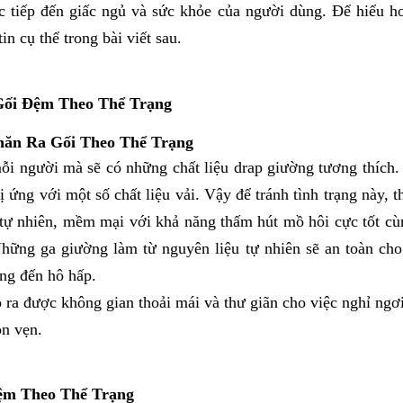
c tiếp đến giấc ngủ và sức khỏe của người dùng. Để hiểu hơ
n cụ thể trong bài viết sau.
Gối Đệm Theo Thể Trạng
hăn Ra Gối Theo Thể Trạng
ỗi người mà sẽ có những chất liệu drap giường tương thích.
 ứng với một số chất liệu vải. 
Vậy để tránh tình trạng này, t
 tự nhiên, mềm mại với khả năng thấm hút mồ hôi cực tốt cùn
Những ga giường làm từ nguyên liệu tự nhiên sẽ an toàn cho
ng đến hô hấp. 
ra được không gian thoải mái và thư giãn cho việc nghỉ ngơ
ọn vẹn. 
ệm Theo Thể Trạng