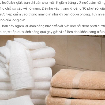
: trước khi giặt, bạn chỉ cần cho một ít giấm trắng với nước ấm rồi 
hững chỗ có các vết ố vàng. Để như vậy trong khoảng 30 phút rồi gi
trực tiếp giấm vào trong máy giặt như khi bạn đổ xà phòng. Tuy nhi
họ của lồng giặt.
m, bạn hãy ngâm lại khăn bằng nước xả vải, vắt khô rồi đem phơi dư
i trực tiếp dưới ánh nắng quá gay gắt vì sẽ làm cho khăn càng trở 