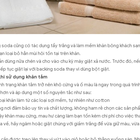
 soda cũng có tác dụng tẩy trắng và làm mềm khăn bông khách sạn 
ạn loại bỏ hẳn mùi hôi tồn tại trên khăn.
cần dùng nửa chén và cho vào chu kỳ máy giặt xả nước. Trước đó, n
ếp tục giặt lại với backing soda thay vì dùng bột giặt.
 khi sử dụng khăn tắm
nh trạng khăn tắm trở nên khô cứng và ố màu là ngay trong quá trìn
ý hơn và áp dụng một số nguyên tắc như sau:
ại khăn làm từ các loại sợi mềm, tự nhiên như cotton
 nơi đảm bảo uy tín và chất lượng, không ham rẻ chọn các sản p
vậy khăn mau cứng, mau hư càng làm bạn tốn kém chi phí cho việc tha
 về, hãy ngâm hoặc giặt chúng với giấm trắng để vừa giữ màu, vừa
 cần được treo lên thay vì vứt vào giỏ hoặc bỏ thẳng xuống sàn. Nh