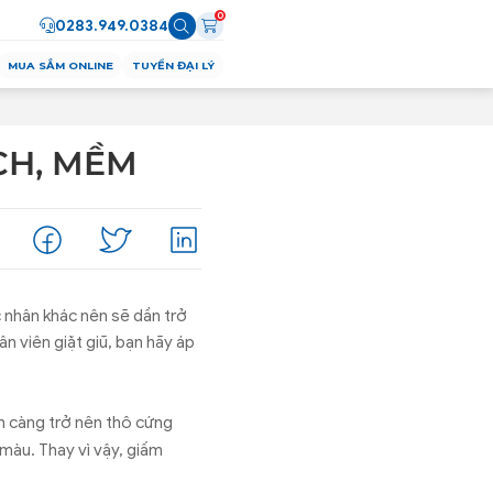
0
0283.949.0384
MUA SẮM ONLINE
TUYỂN ĐẠI LÝ
CH, MỀM
c nhân khác nên sẽ dần trở
n viên giặt giũ, bạn hãy áp
n càng trở nên thô cứng
 màu. Thay vì vậy, giấm