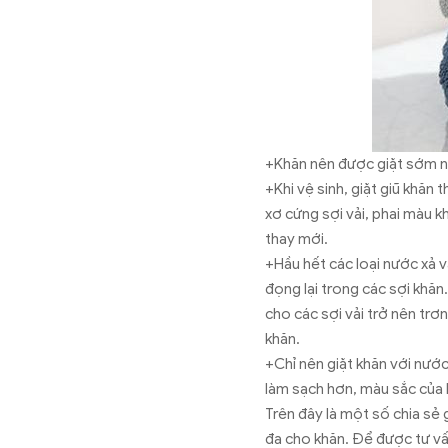
+Khăn nên được giặt sớm nh
+Khi vệ sinh, giặt giũ khăn 
xơ cứng sợi vải, phai màu k
thay mới.
+Hầu hết các loại nước xả v
đọng lại trong các sợi khăn
cho các sợi vải trở nên tr
khăn.
+Chỉ nên giặt khăn với nước 
làm sạch hơn, màu sắc của 
Trên đây là một số chia sẻ
đa cho khăn. Để được tư vấ