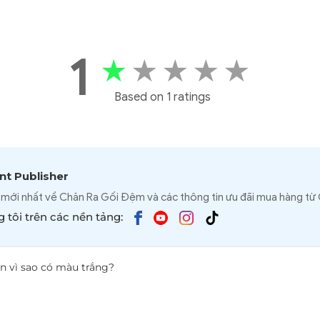
1
★
★
★
★
★
Based on 1 ratings
t Publisher
 mới nhất về Chăn Ra Gối Đệm và các thông tin ưu đãi mua hàng từ
 tôi trên các nền tảng:
n vì sao có màu trắng?