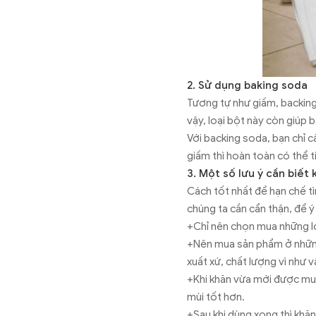
2. Sử dụng baking soda
Tương tự như giấm, backing
vậy, loại bột này còn giúp b
Với backing soda, bạn chỉ 
giấm thì hoàn toàn có thể ti
3. Một số lưu ý cần biết
Cách tốt nhất để hạn chế tì
chúng ta cần cẩn thận, để 
+Chỉ nên chọn mua những lo
+Nên mua sản phẩm ở những
xuất xứ, chất lượng vì như 
+Khi khăn vừa mới được mua
mùi tốt hơn.
+Sau khi dùng xong thì khăn