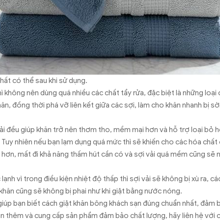
ất có thể sau khi sử dụng.
thì không nên dùng quá nhiều các chất tẩy rửa, đặc biệt là những loại
hăn, đồng thời phá vỡ liên kết giữa các sợi, làm cho khăn nhanh bị sờ
ải đều giúp khăn trở nên thơm tho, mềm mại hơn và hỗ trợ loại bỏ h
. Tuy nhiên nếu bạn lạm dụng quá mức thì sẽ khiến cho các hóa chất
ơn hơn, mất đi khả năng thấm hút cần có và sợi vải quá mềm cũng sẽ
lạnh vì trong điều kiện nhiệt độ thấp thì sợi vải sẽ không bị xù ra, 
khăn cũng sẽ không bị phai như khi giặt bằng nước nóng.
 giúp bạn biết cách giặt khăn bông khách sạn đúng chuẩn nhất, đảm
n thêm và cung cấp sản phẩm đảm bảo chất lượng, hãy liên hệ với 