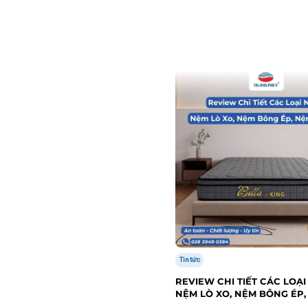
Tin tức
REVIEW CHI TIẾT CÁC LOẠI
NỆM LÒ XO, NỆM BÔNG ÉP,
CAO SU