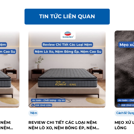
TIN TỨC LIÊN QUAN
Nệm
Cách Sử Dụng
 NỆM:
REVIEW CHI TIẾT CÁC LOẠI NỆM:
MẸO XỬ L
 NỆM
NỆM LÒ XO, NỆM BÔNG ÉP, NỆM
LÔNG
CAO SU