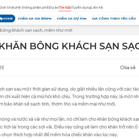
Giới thiệu
Hệ thống phân phối
Dự án
Tin tức
Tuyển dụng
Liên hệ
HOME
CHĂN GA GIA ĐÌNH
CHĂN GA DỰ ÁN
GIA CÔNG THEO YÊU CẦU
 bông khách sạn sạch, mềm như mới
 KHĂN BÔNG KHÁCH SẠN SẠ
23
Chia sẻ
h sạn sau một thời gian sử dụng, do giặt nhiều lần cộng với các tá
 chí xuất hiện cả mùi hôi khó chịu. Trong trường hợp này, là một nhâ
ảm bảo khăn sẽ sạch tinh, thơm tho và mềm mại như mới.
hòng và nước xả vải như mọi lần, nó chỉ làm cho khăn bông khách sạ
c tích lại trong các sợi vải. Điều này cũng sẽ làm cho khăn trở nên ố
 lựa chọn thích hợp nhất để mềm hóa chiếc khăn vào lúc này.