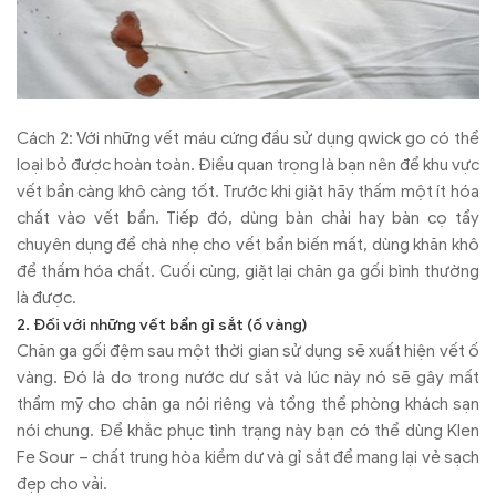
Cách 2: Với những vết máu cứng đầu sử dụng qwick go có thể
loại bỏ được hoàn toàn. Điều quan trọng là bạn nên để khu vực
vết bẩn càng khô càng tốt. Trước khi giặt hãy thấm một ít hóa
chất vào vết bẩn. Tiếp đó, dùng bàn chải hay bàn cọ tẩy
chuyên dụng để chà nhẹ cho vết bẩn biến mất, dùng khăn khô
để thấm hóa chất. Cuối cùng, giặt lại chăn ga gối bình thường
là được.
2. Đối với những vết bẩn gỉ sắt (ố vàng)
Chăn ga gối đệm sau một thời gian sử dụng sẽ xuất hiện vết ố
vàng. Đó là do trong nước dư sắt và lúc này nó sẽ gây mất
thẩm mỹ cho chăn ga nói riêng và tổng thể phòng khách sạn
nói chung. Để khắc phục tình trạng này bạn có thể dùng Klen
Fe Sour – chất trung hòa kiềm dư và gỉ sắt để mang lại vẻ sạch
đẹp cho vải.