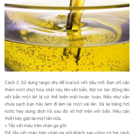
Cách 2: Sử dụng targo dry để loại bỏ vết dầu mỡ. Bạn chỉ cần
thấm một chút hóa chất này lên vết bẩn, đợi nó tác động lên
vết bẩn một lát là có thể biến mất hoàn toàn. Nếu như vẫn
chưa sạch bạn hãy làm đi làm lại một vài lần. Xả lại bằng hơi
nước hay dung dịch rồi sau đó xịt hơi trên vết bẩn. Nếu cần
thiết hãy giặt lại một lần nữa.
+ Tẩy vết máu trên chăn ga gối:
Để tẩy vết máu trên chăn ga gối khách sạn cũng có hai cách