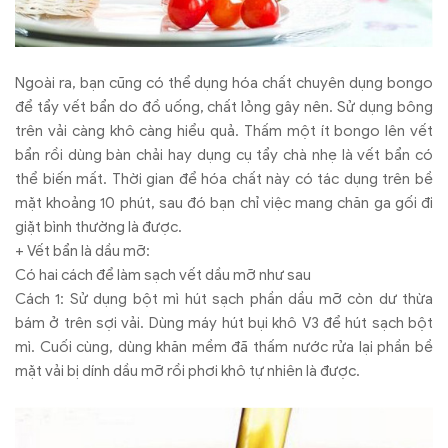
Ngoài ra, bạn cũng có thể dụng hóa chất chuyên dụng bongo
để tẩy vết bẩn do đồ uống, chất lỏng gây nên. Sử dụng bông
trên vải càng khô càng hiểu quả. Thấm một ít bongo lên vết
bẩn rồi dùng bàn chải hay dụng cụ tẩy chà nhẹ là vết bẩn có
thể biến mất. Thời gian để hóa chất này có tác dụng trên bề
mặt khoảng 10 phút, sau đó bạn chỉ việc mang chăn ga gối đi
giặt bình thường là được.
+ Vết bẩn là dầu mỡ:
Có hai cách để làm sạch vết dầu mỡ như sau
Cách 1: Sử dụng bột mì hút sạch phần dầu mỡ còn dư thừa
bám ở trên sợi vải. Dùng máy hút bụi khô V3 để hút sạch bột
mì. Cuối cùng, dùng khăn mềm đã thấm nước rửa lại phần bề
mặt vải bị dính dầu mỡ rồi phơi khô tự nhiên là được.