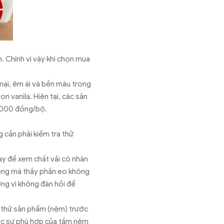
m. Chính vì vậy khi chọn mua
ại, êm ái và bền màu trong
n vanila. Hiện tại, các sản
.000 đồng/bộ.
 cần phải kiểm tra thử
ay để xem chất vải có nhăn
hiêng mà thấy phần eo không
ng vì không đàn hồi để
g thử sản phẩm (nệm) trước
xác sự phù hợp của tấm nệm