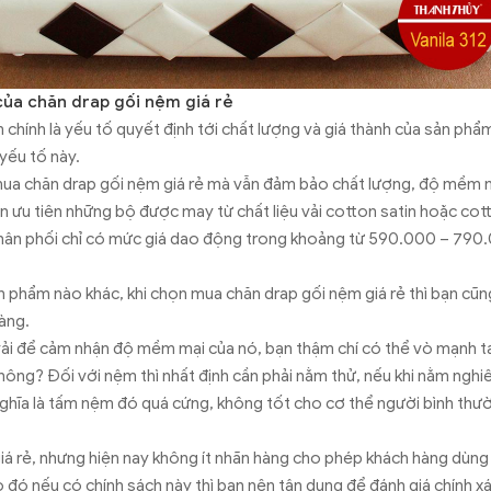
 của chăn drap gối nệm giá rẻ
m chính là yếu tố quyết định tới chất lượng và giá thành của sản phẩ
yếu tố này.
mua chăn drap gối nệm giá rẻ mà vẫn đảm bảo chất lượng, độ mềm m
ên ưu tiên những bộ được may từ chất liệu vải cotton satin hoặc cotto
hân phối chỉ có mức giá dao động trong khoảng từ 590.000 – 790
 phẩm nào khác, khi chọn mua chăn drap gối nệm giá rẻ thì bạn cũng
àng.
vải để cảm nhận độ mềm mại của nó, bạn thậm chí có thể vò mạnh t
không? Đối với nệm thì nhất định cần phải nằm thử, nếu khi nằm ng
hĩa là tấm nệm đó quá cứng, không tốt cho cơ thể người bình thườ
 giá rẻ, nhưng hiện nay không ít nhãn hàng cho phép khách hàng dùn
o đó nếu có chính sách này thì bạn nên tận dụng để đánh giá chính 