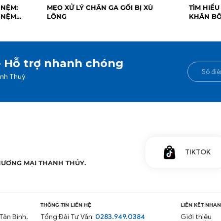
 NỆM:
MẸO XỬ LÝ CHĂN GA GỐI BỊ XÙ
TÌM HIỂU
 NỆM
LÔNG
KHĂN B
- Hỗ trợ nhanh chóng
anh Thuỷ
TIKTOK
HƯƠNG MẠI THANH THỦY.
THÔNG TIN LIÊN HỆ
LIÊN KẾT NHA
Tân Bình,
Tổng Đài Tư Vấn:
0283.949.0384
Giới thiệu