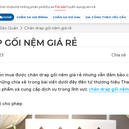
Giới thiệu
Hệ thống phân phối
Dự án
Tin tức
Tuyển dụng
Liên hệ
HOME
CHĂN GA GIA ĐÌNH
CHĂN GA DỰ ÁN
GIA CÔNG THEO YÊU CẦU
 Bảo Quản
Chăn drap gối nệm giá rẻ
 GỐI NỆM GIÁ RẺ
23
Chia sẻ
 mua được chăn drap gối nệm giá rẻ nhưng vẫn đảm bảo c
Những chia sẻ trong bài viết dưới đây đến từ thương hiệu Th
n phẩm và cung cấp dịch vụ trong lĩnh vực
chăn drap gối nệm
hí cho phép