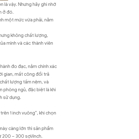
ên là vậy. Nhưng hãy ghi nhớ
nh ở đó.
dành một mức vừa phải, nằm
 nhưng không chất lượng,
của mình và các thành viên
 hành đo đạc, nắm chính xác
i gian, mất công đổi trả
n chất lượng tấm nệm, và
 phòng ngủ, đặc biệt là khi
nh sử dụng.
rên 1 inch vuông”, khi chọn
 này càng lớn thì sản phẩm
ừ 200 – 300 sợi/inch.