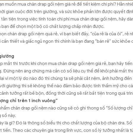
bạn muốn mua chăn drap gối nệm giá rẻ để tiết kiệm chi phí? Hẳn nhi
thời gian cuộc đời trên giường, và sức khỏe phần lớn được quyết đị
 tằn tiện trong việc tính toán chi phí mua chăn drap gối nệm, hãy 
ủa bạn để chọn một bộ có chất lượng chấp nhận được.
họn chăn drap gối nệm quá rẻ, vì bạn biết đấy, “của rẻ là của ôi”, rẻ
 cần thiết và giấc ngủ ngon thì chính là bạn đang “bán rẻ” sức khỏe 
 giường
 mắt thì trước khi chọn mua chăn drap gối nệm giá rẻ, bạn hãy tiến
. Đừng nên áng chừng mà cần có số liệu cụ thể để khỏi phải mất thờ
lại vì một lý do nào đó thì chúng ta sẽ phải cắt nệm, ảnh hưởng đế
 với giường thì sẽ không thể nào đảm bảo được tính thẩm mỹ cho căn
cảnh tưởng rất bề bộn, đồng thời cũng sẽ rất bất tiện trong quá trì
ượng chỉ trên 1 inch vuông”
phẩm chăn drap gối nệm nào cũng sẽ có ghi thong số “Số lượng chỉ t
 số này.
ày là gì? Đó là thông số biểu thị cho chất lượng của bộ chăn dra. Số
 tiền. Theo các chuyên gia trong lĩnh vực, con số lý tưởng nhất là t