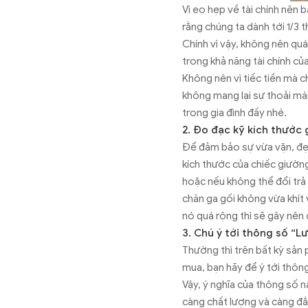
Vì eo hẹp về tài chính nên 
rằng chúng ta dành tới 1/3 
Chính vì vậy, không nên quá
trong khả năng tài chính c
Không nên vì tiếc tiền mà c
không mang lại sự thoải mái
trong gia đình đấy nhé.
2. Đo đạc kỹ kích thước
Để đảm bảo sự vừa vặn, đẹp
kích thước của chiếc giường
hoặc nếu không thể đổi trả 
chăn ga gối không vừa khít
nó quá rộng thì sẽ gây nên 
3. Chú ý tới thông số “L
Thường thì trên bất kỳ sản 
mua, bạn hãy để ý tới thông
Vậy, ý nghĩa của thông số n
càng chất lượng và càng đắt