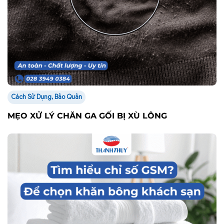
Cách Sử Dụng, Bảo Quản
MẸO XỬ LÝ CHĂN GA GỐI BỊ XÙ LÔNG