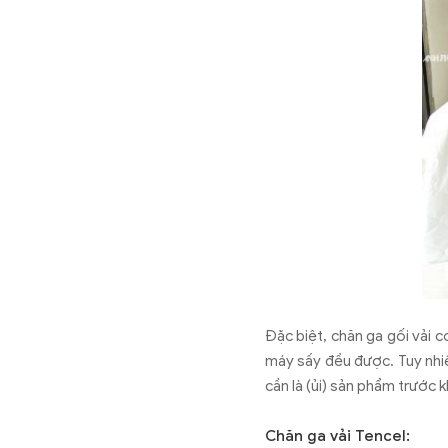
Đặc biệt, chăn ga gối vải c
máy sấy đều được. Tuy nhiê
cần là (ủi) sản phẩm trước k
Chăn ga vải Tencel: