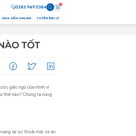
0
0283.949.0384
MUA SẮM ONLINE
TUYỂN ĐẠI LÝ
 NÀO TỐT
 sóc giấc ngủ của mình vì
hư thế nào? Chúng ta cùng
mang lại sự thoải mái và an