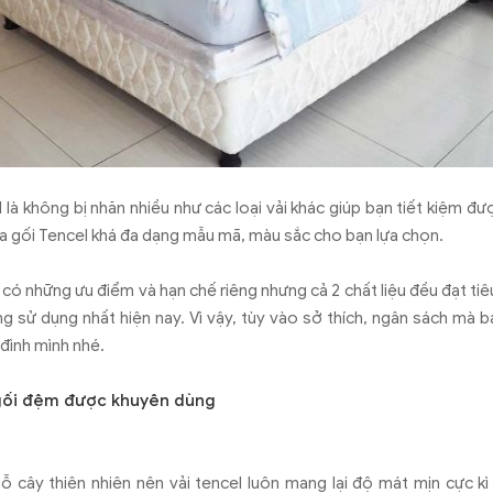
là không bị nhăn nhiều như các loại vải khác giúp bạn tiết kiệm được
a gối Tencel khá đa dạng mẫu mã, màu sắc cho bạn lựa chọn.
ều có những ưu điểm và hạn chế riêng nhưng cả 2 chất liệu đều đạt t
g sử dụng nhất hiện nay. Vì vậy, tùy vào sở thích, ngân sách mà 
 đình mình nhé.
a gối đệm được khuyên dùng
ỗ cây thiên nhiên nên vải tencel luôn mang lại độ mát mịn cực kì