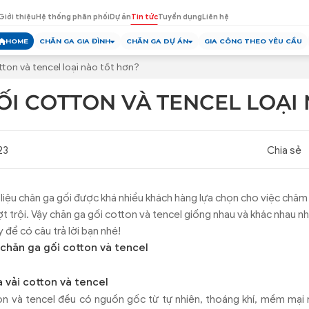
Giới thiệu
Hệ thống phân phối
Dự án
Tin tức
Tuyển dụng
Liên hệ
HOME
CHĂN GA GIA ĐÌNH
CHĂN GA DỰ ÁN
GIA CÔNG THEO YÊU CẦU
ton và tencel loại nào tốt hơn?
ỐI COTTON VÀ TENCEL LOẠI
23
Chia sẻ
t liệu chăn ga gối được khá nhiều khách hàng lựa chọn cho việc chăm
t trội. Vậy chăn ga gối cotton và tencel giống nhau và khác nhau n
y để có câu trả lời bạn nhé!
 chăn ga gối cotton và tencel
a vải cotton và tencel
on và tencel đều có nguồn gốc từ tự nhiên, thoáng khí, mềm mại 