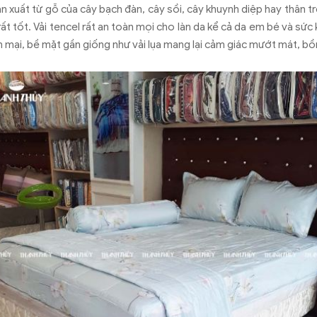
n xuất từ gỗ của cây bạch đàn, cây sồi, cây khuynh diệp hay thân tr
ất tốt. Vải tencel rất an toàn mọi cho làn da kể cả da em bé và sứ
mại, bề mặt gần giống như vải lụa mang lại cảm giác mướt mát, bồ