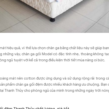
mát hiệu quả, vì thế lựa chọn chăn ga bằng chất liệu này sẽ giúp bạ
g những vậy, chăn ga gối Model có đặc tính nhẹ, thoáng không t
g ngủ tuyệt vời kể cả trong điều kiện thời tiết mùa năng oi bức.
oáng mát nên cotton được ứng dụng và sử dụng rộng rãi trong c
sản phẩm chăn ga gối đệm được nhiều khách hàng ưu chuộng. Bạn 
 tại Thanh Thủy cho phòng ngủ của mình trong những ngày trời nó
ối đệm Thanh Thủy chất lượng, giá tốt