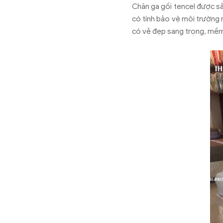
Chăn ga gối tencel được sả
có tính bảo vệ môi trường r
có vẻ đẹp sang trọng, mềm 